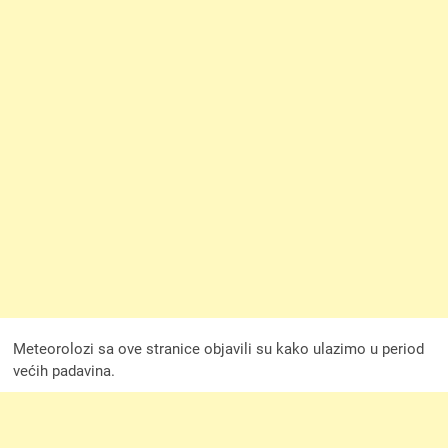
Meteorolozi sa ove stranice objavili su kako ulazimo u period
većih padavina.