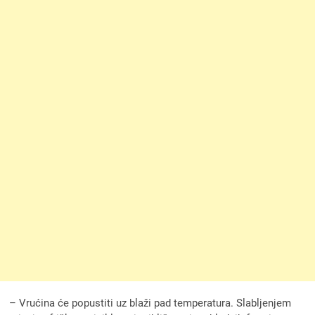
– Vrućina će popustiti uz blaži pad temperatura. Slabljenjem