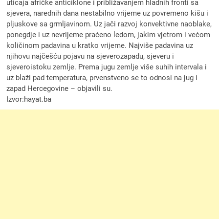
uticaja afričke anticiklone i približavanjem hladnih fronti sa
sjevera, narednih dana nestabilno vrijeme uz povremeno kišu i
pljuskove sa grmljavinom. Uz jači razvoj konvektivne naoblake,
ponegdje i uz nevrijeme praćeno ledom, jakim vjetrom i većom
količinom padavina u kratko vrijeme. Najviše padavina uz
njihovu najčešću pojavu na sjeverozapadu, sjeveru i
sjeveroistoku zemlje. Prema jugu zemlje više suhih intervala i
uz blaži pad temperatura, prvenstveno se to odnosi na jug i
zapad Hercegovine – objavili su.
Izvor:hayat.ba