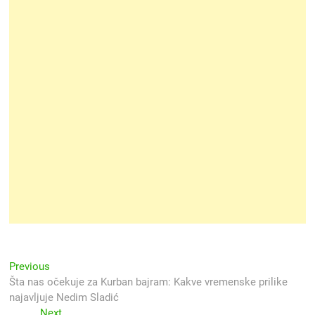
Navigacija
Previous
Previous
post:
Šta nas očekuje za Kurban bajram: Kakve vremenske prilike
objava
najavljuje Nedim Sladić
Next
Next