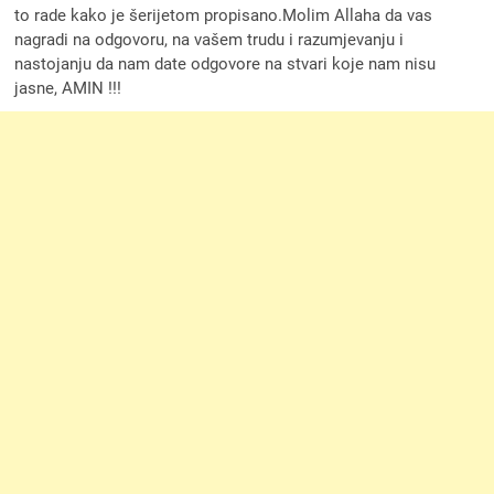
to rade kako je šerijetom propisano.Molim Allaha da vas
nagradi na odgovoru, na vašem trudu i razumjevanju i
nastojanju da nam date odgovore na stvari koje nam nisu
jasne, AMIN !!!