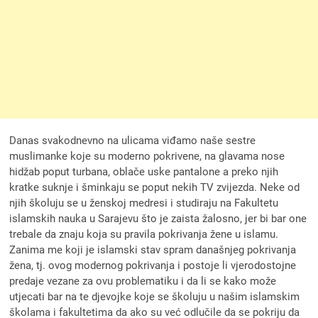
Danas svakodnevno na ulicama viđamo naše sestre
muslimanke koje su moderno pokrivene, na glavama nose
hidžab poput turbana, oblače uske pantalone a preko njih
kratke suknje i šminkaju se poput nekih TV zvijezda. Neke od
njih školuju se u ženskoj medresi i studiraju na Fakultetu
islamskih nauka u Sarajevu što je zaista žalosno, jer bi bar one
trebale da znaju koja su pravila pokrivanja žene u islamu.
Zanima me koji je islamski stav spram današnjeg pokrivanja
žena, tj. ovog modernog pokrivanja i postoje li vjerodostojne
predaje vezane za ovu problematiku i da li se kako može
utjecati bar na te djevojke koje se školuju u našim islamskim
školama i fakultetima da ako su već odlučile da se pokriju da