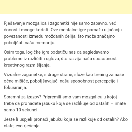
Rješavanje mozgalica i zagonetki nije samo zabavno, već
donosi i mnoge koristi. Ove mentalne igre pomažu u jačanju
povezanosti između moždanih ćelija, što može značajno
poboljšati našu memoriju.
Osim toga, logičke igre podstiču nas da sagledavamo
probleme iz različitih uglova, što razvija našu sposobnost
kreativnog razmišljanja.
Vizualne zagonetke, s druge strane, služe kao trening za naše
očne mišiće, poboljšavajući našu sposobnost percepcije i
fokusiranja.
Spremni za izazov? Pripremili smo vam mozgalicu u kojoj
treba da pronađete jabuku koja se razlikuje od ostalih – imate
samo 10 sekundi!
Jeste li uspjeli pronaći jabuku koja se razlikuje od ostalih? Ako
niste, evo rješenja: