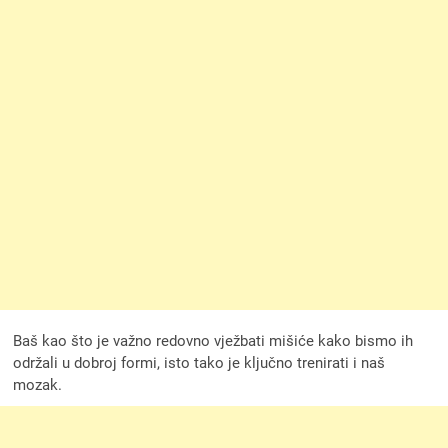
Baš kao što je važno redovno vježbati mišiće kako bismo ih
održali u dobroj formi, isto tako je ključno trenirati i naš
mozak.