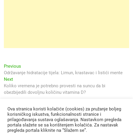
Navigacija
Previous
Previous
post:
Održavanje hidratacije tijela: Limun, krastavac i listići mente
objava
Next
Next
post:
Koliko vremena je potrebno provesti na suncu da bi
obezbijedili dovoljnu količinu vitamina D?
Ova stranica koristi kolačiće (cookies) za pružanje boljeg
korisničkog iskustva, funkcionalnosti stranice i
prilagođavanja sustava oglašavanja. Nastavkom pregleda
portala slažete se sa korištenjem kolačića. Za nastavak
pregleda portala kliknite na “Slažem se”.