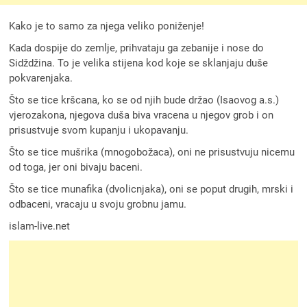
Kako je to samo za njega veliko poniženje!
Kada dospije do zemlje, prihvataju ga zebanije i nose do
Sidždžina. To je velika stijena kod koje se sklanjaju duše
pokvarenjaka.
Što se tice kršcana, ko se od njih bude držao (Isaovog a.s.)
vjerozakona, njegova duša biva vracena u njegov grob i on
prisustvuje svom kupanju i ukopavanju.
Što se tice mušrika (mnogobožaca), oni ne prisustvuju nicemu
od toga, jer oni bivaju baceni.
Što se tice munafika (dvolicnjaka), oni se poput drugih, mrski i
odbaceni, vracaju u svoju grobnu jamu.
islam-live.net