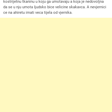
kostrijetnu tkaninu u koju ga umotavaju a koja je nedovoljna
da se u nju umota Ijudsko bice velicine skakavca. A nevjernici
ce na ahiretu imati veca tijela od vjernika.