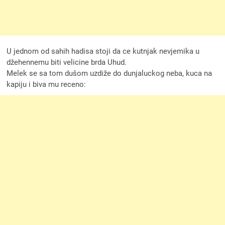
U jednom od sahih hadisa stoji da ce kutnjak nevjemika u
džehennemu biti velicine brda Uhud.
Melek se sa tom dušom uzdiže do dunjaluckog neba, kuca na
kapiju i biva mu receno: