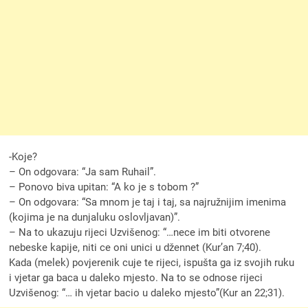
-Koje?
– On odgovara: “Ja sam Ruhail”.
– Ponovo biva upitan: “A ko je s tobom ?”
– On odgovara: “Sa mnom je taj i taj, sa najružnijim imenima
(kojima je na dunjaluku oslovljavan)”.
– Na to ukazuju rijeci Uzvišenog: “…nece im biti otvorene
nebeske kapije, niti ce oni unici u džennet (Kur’an 7;40).
Kada (melek) povjerenik cuje te rijeci, ispušta ga iz svojih ruku
i vjetar ga baca u daleko mjesto. Na to se odnose rijeci
Uzvišenog: “… ih vjetar bacio u daleko mjesto”(Kur an 22;31).