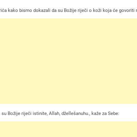
 kako bismo dokazali da su Božije riječi o koži koja će govoriti na
u Božije riječi istinite, Allah, džellešanuhu., kaže za Sebe: