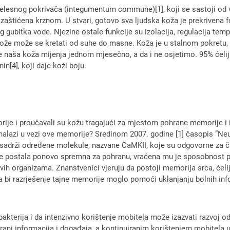
n tjelesnog pokrivača (integumentum commune)[1], koji se sastoji od v
 zaštićena krznom. U stvari, gotovo sva ljudska koža je prekrivena 
g gubitka vode. Njezine ostale funkcije su izolacija, regulacija tempe
 kože može se kretati od suhe do masne. Koža je u stalnom pokretu,
 naša koža mijenja jednom mjesečno, a da i ne osjetimo. 95% ćelija 
in[4], koji daje koži boju.
orije i proučavali su kožu tragajući za mjestom pohrane memorije i
 nalazi u vezi ove memorije? Sredinom 2007. godine [1] časopis ”Ne
ija sadrži određene molekule, nazvane CaMKII, koje su odgovorne za 
 je postala ponovo spremna za pohranu, vraćena mu je sposobnost p
vih organizama. Znanstvenici vjeruju da postoji memorija srca, ćelij
a bi razrješenje tajne memorije moglo pomoći uklanjanju bolnih inf
bakterija i da intenzivno korištenje mobitela može izazvati razvoj od
rani informacija i događaja, a kontinuiranim korištenjem mobitela u