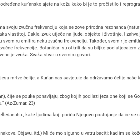
ti određene kur’anske ajete na kožu kako bi je to pročistilo i reprogr
a svoju zvučnu frekvenciju koja se zove prirodna rezonanca (natural
ka vlastitoj. Dakle, zvuk utječe na ljude, objekte i životinje. I za
r u svemiru emitira neku zvučnu frekvenciju. Također, svemir je e
zvučne frekvencije. Botaničari su otkrili da su biljke pod utjecajem z
kvencije zvuka. Svaka stvar u svemiru govori.
su mrtve ćelije, a Kur’an nas savjetuje da održavamo ćelije naše ko
’an), čije se pouke ponavljaju, zbog kojih podilazi jeza one koji se 
.” (Az-Zumar, 23)
 džellešanuhu., kaže ljudima koji poriču Njegovo postojanje da će se
znakove, Objavu, itd.) Mi će mo sigurno u vatru baciti; kad im se k