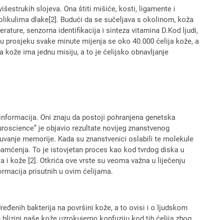
išestrukih slojeva. Ona štiti mišiće, kosti, ligamente i
folikulima dlake[2]. Budući da se sučeljava s okolinom, koža
rature, senzorna identifikacija i sinteza vitamina D.Kod ljudi,
 u prosjeku svake minute mijenja se oko 40.000 ćelija kože, a
kože ima jednu misiju, a to je ćelijsko obnavljanje
 informacija. Oni znaju da postoji pohranjena genetska
uroscience” je objavio rezultate novijeg znanstvenog
čuvanje memorije. Kada su znanstvenici oslabili te molekule
amćenja. To je istovjetan proces kao kod tvrdog diska u
a i kože [2]. Otkrića ove vrste su veoma važna u liječenju
ormacija prisutnih u ovim ćelijama.
ređenih bakterija na površini kože, a to ovisi i o ljudskom
 blizini naše kože uzrokujemo konfuziju kod tih ćelija zbog