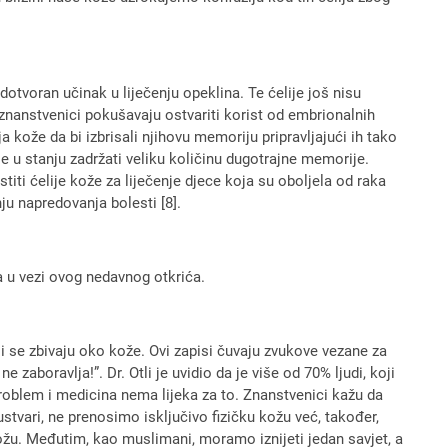
dotvoran učinak u liječenju opeklina. Te ćelije još nisu
 znanstvenici pokušavaju ostvariti korist od embrionalnih
a kože da bi izbrisali njihovu memoriju pripravljajući ih tako
je u stanju zadržati veliku količinu dugotrajne memorije.
titi ćelije kože za liječenje djece koja su oboljela od raka
ju napredovanja bolesti [8].
a u vezi ovog nedavnog otkrića.
i se zbivaju oko kože. Ovi zapisi čuvaju zvukove vezane za
zaboravlja!”. Dr. Otli je uvidio da je više od 70% ljudi, koji
problem i medicina nema lijeka za to. Znanstvenici kažu da
tvari, ne prenosimo isključivo fizičku kožu već, također,
ožu. Međutim, kao muslimani, moramo iznijeti jedan savjet, a