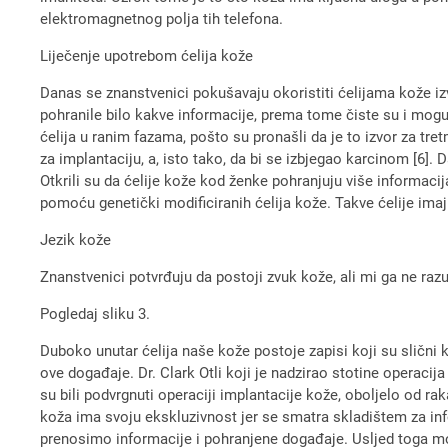
elektromagnetnog polja tih telefona.
Liječenje upotrebom ćelija kože
Danas se znanstvenici pokušavaju okoristiti ćelijama kože izva
pohranile bilo kakve informacije, prema tome čiste su i mogu 
ćelija u ranim fazama, pošto su pronašli da je to izvor za tret
za implantaciju, a, isto tako, da bi se izbjegao karcinom [6].
Otkrili su da ćelije kože kod ženke pohranjuju više informacij
pomoću genetički modificiranih ćelija kože. Takve ćelije imaju
Jezik kože
Znanstvenici potvrđuju da postoji zvuk kože, ali mi ga ne raz
Pogledaj sliku 3.
Duboko unutar ćelija naše kože postoje zapisi koji su slični
ove događaje. Dr. Clark Otli koji je nadzirao stotine operacija
su bili podvrgnuti operaciji implantacije kože, oboljelo od r
koža ima svoju ekskluzivnost jer se smatra skladištem za info
prenosimo informacije i pohranjene događaje. Usljed toga mož