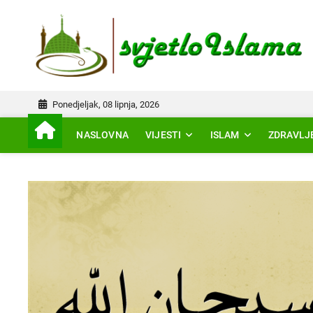
Skip
to
IS
content
Ponedjeljak, 08 lipnja, 2026
NASLOVNA
VIJESTI
ISLAM
ZDRAVLJ