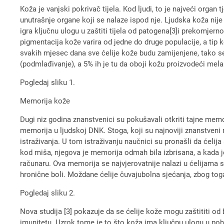
Koža je vanjski pokrivač tijela. Kod ljudi, to je najveći orga
unutrašnje organe koji se nalaze ispod nje. Ljudska koža nije
igra ključnu ulogu u zaštiti tijela od patogena[3]i prekomjerno
pigmentacija kože varira od jedne do druge populacije, a tip
svakih mjesec dana sve ćelije kože budu zamijenjene, tako se
(podmlađivanje), a 5% ih je tu da oboji kožu proizvodeći melan
Pogledaj sliku 1.
Memorija kože
Dugi niz godina znanstvenici su pokušavali otkriti tajne mem
memorija u ljudskoj DNK. Stoga, koji su najnoviji znanstveni
istraživanja. U tom istraživanju naučnici su pronašli da ćel
kod miša, njegova je memorija odmah bila izbrisana, a kada
računaru. Ova memorija se najvjerovatnije nalazi u ćelijama s
hronične boli. Moždane ćelije čuvajubolna sjećanja, zbog tog
Pogledaj sliku 2.
Nova studija [3] pokazuje da se ćelije kože mogu zaštititi od 
imunitetu. Uzrok tome je to što koža ima ključnu ulogu u poh