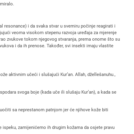
amiralo.
 resonance) i da svaka stvar u svemiru počinje reagirati i
hvaljujući veoma visokom stepenu razvoja uređaja za mjerenje
mitirao zvukove tokom njegovog stvaranja, prema onome što su
vukova i da ih prenose. Također, svi insekti imaju vlastite
že aktivnim učeći i slušajući Kur’an. Allah, džellešanuhu.,
Gospodara svoga boje (kada uče ili slušaju Kur’an), a kada se
 suočiti sa neprestanom patnjom jer će njihove kože biti
ože ispeku, zamijenićemo ih drugim kožama da osjete pravu