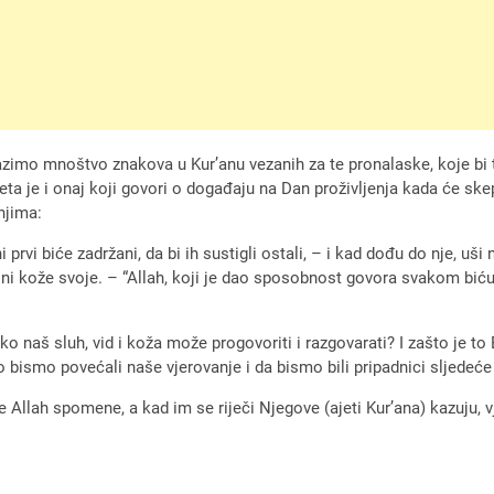
imo mnoštvo znakova u Kur’anu vezanih za te pronalaske, koje bi tr
ta je i onaj koji govori o događaju na Dan proživljenja kada će skepti
njima:
i prvi biće zadržani, da bi ih sustigli ostali, – i kad dođu do nje, uši 
oni kože svoje. – “Allah, koji je dao sposobnost govora svakom biću
ko naš sluh, vid i koža može progovoriti i razgovarati? I zašto je t
 bismo povećali naše vjerovanje i da bismo bili pripadnici sljedeće
se Allah spomene, a kad im se riječi Njegove (ajeti Kur’ana) kazuju