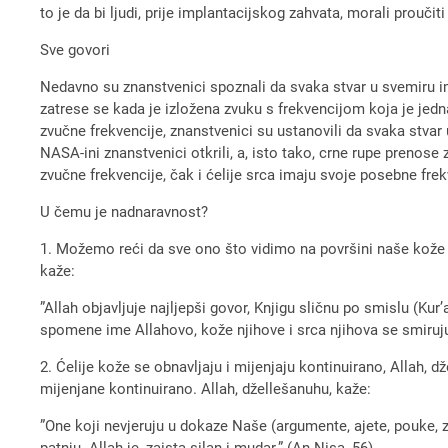
to je da bi ljudi, prije implantacijskog zahvata, morali prouči
Sve govori
Nedavno su znanstvenici spoznali da svaka stvar u svemiru im
zatrese se kada je izložena zvuku s frekvencijom koja je jedna
zvučne frekvencije, znanstvenici su ustanovili da svaka stva
NASA-ini znanstvenici otkrili, a, isto tako, crne rupe prenose 
zvučne frekvencije, čak i ćelije srca imaju svoje posebne fre
U čemu je nadnaravnost?
1. Možemo reći da sve ono što vidimo na površini naše kože je
kaže:
”Allah objavljuje najljepši govor, Knjigu sličnu po smislu (Kur
spomene ime Allahovo, kože njihove i srca njihova se smiruju
2. Ćelije kože se obnavljaju i mijenjaju kontinuirano, Allah,
mijenjane kontinuirano. Allah, džellešanuhu, kaže:
”One koji nevjeruju u dokaze Naše (argumente, ajete, pouke, 
patnju. Allah je, zaista silan i mudar.” (An-Nisa, 56).