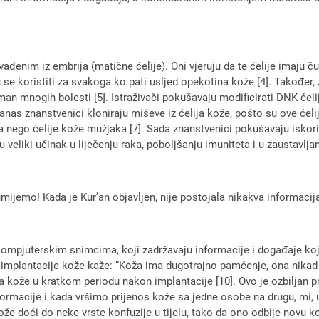
đenim iz embrija (matične ćelije). Oni vjeruju da te ćelije imaju ču
se koristiti za svakoga ko pati usljed opekotina kože [4]. Također,
man mnogih bolesti [5]. Istraživači pokušavaju modificirati DNK ćelij
 Danas znanstvenici kloniraju miševe iz ćelija kože, pošto su ove ćeli
a nego ćelije kože mužjaka [7]. Sada znanstvenici pokušavaju iskoris
 veliki učinak u liječenju raka, poboljšanju imuniteta i u zaustavljan
umijemo! Kada je Kur’an objavljen, nije postojala nikakva informacij
 kompjuterskim snimcima, koji zadržavaju informacije i događaje koj
 implantacije kože kaže: ”Koža ima dugotrajno pamćenje, ona nikad ne 
aka kože u kratkom periodu nakon implantacije [10]. Ovo je ozbiljan 
rmacije i kada vršimo prijenos kože sa jedne osobe na drugu, mi, us
e doći do neke vrste konfuzije u tijelu, tako da ono odbije novu k