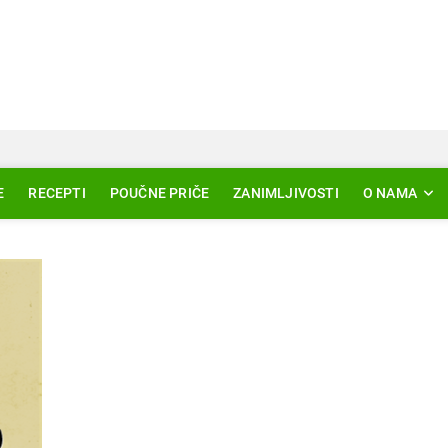
Svjetlo Islama
LAM – EDUKACIJA – AKTUELNOSTI
E
RECEPTI
POUČNE PRIČE
ZANIMLJIVOSTI
O NAMA