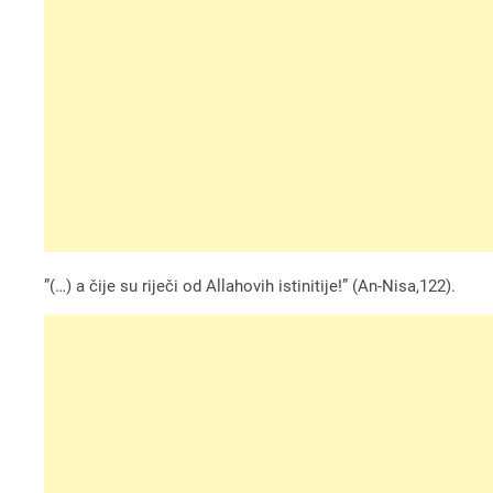
”(…) a čije su riječi od Allahovih istinitije!” (An-Nisa,122).