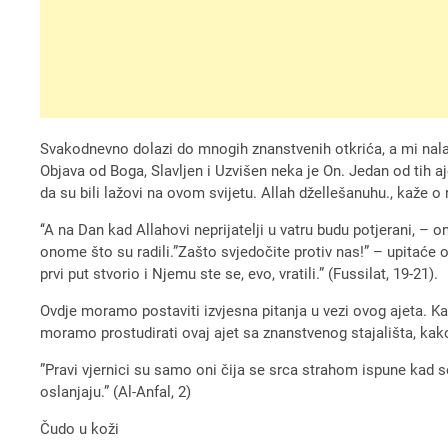
Svakodnevno dolazi do mnogih znanstvenih otkrića, a mi nalaz
Objava od Boga, Slavljen i Uzvišen neka je On. Jedan od tih aje
da su bili lažovi na ovom svijetu. Allah džellešanuhu., kaže o 
‘‘A na Dan kad Allahovi neprijatelji u vatru budu potjerani, – on
onome što su radili.”Zašto svjedočite protiv nas!” – upitaće 
prvi put stvorio i Njemu ste se, evo, vratili.” (Fussilat, 19-21).
Ovdje moramo postaviti izvjesna pitanja u vezi ovog ajeta. Ka
moramo prostudirati ovaj ajet sa znanstvenog stajališta, kako
”Pravi vjernici su samo oni čija se srca strahom ispune kad 
oslanjaju.” (Al-Anfal, 2)
Čudo u koži