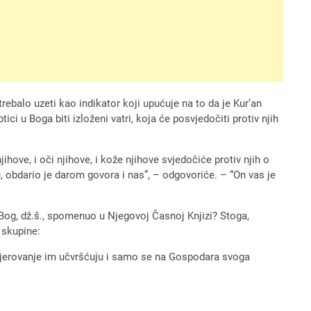
ebalo uzeti kao indikator koji upućuje na to da je Kur’an
ci u Boga biti izloženi vatri, koja će posvjedočiti protiv njih
njihove, i oči njihove, i kože njihove svjedočiće protiv njih o
, obdario je darom govora i nas”, – odgovoriće. – “On vas je
o Bog, dž.š., spomenuo u Njegovoj Časnoj Knjizi? Stoga,
 skupine:
, vjerovanje im učvršćuju i samo se na Gospodara svoga