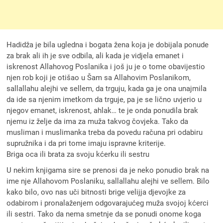
Hadidža je bila ugledna i bogata žena koja je dobijala ponude
za brak ali ih je sve odbila, ali kada je vidjela emanet i
iskrenost Allahovog Poslanika i još ju je o tome obavijestio
njen rob koji je otišao u Šam sa Allahovim Poslanikom,
sallallahu alejhi ve sellem, da trguju, kada ga je ona unajmila
da ide sa njenim imetkom da trguje, pa je se lično uvjerio u
njegov emanet, iskrenost, ahlak… te je onda ponudila brak
njemu iz želje da ima za muža takvog čovjeka. Tako da
musliman i muslimanka treba da povedu računa pri odabiru
supružnika i da pri tome imaju ispravne kriterije.
Briga oca ili brata za svoju kćerku ili sestru
U nekim knjigama sire se prenosi da je neko ponudio brak na
ime nje Allahovom Poslaniku, sallallahu alejhi ve sellem. Bilo
kako bilo, ovo nas uči bitnosti brige velijja djevojke za
odabirom i pronalaženjem odgovarajućeg muža svojoj kćerci
ili sestri. Tako da nema smetnje da se ponudi onome koga