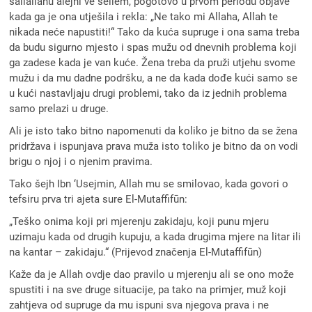
sallallahu alejhi ve sellem, pogotovo u prvom periodu objave
kada ga je ona utješila i rekla: „Ne tako mi Allaha, Allah te
nikada neće napustiti!“ Tako da kuća supruge i ona sama treba
da budu sigurno mjesto i spas mužu od dnevnih problema koji
ga zadese kada je van kuće. Žena treba da pruži utjehu svome
mužu i da mu dadne podršku, a ne da kada dođe kući samo se
u kući nastavljaju drugi problemi, tako da iz jednih problema
samo prelazi u druge.
Ali je isto tako bitno napomenuti da koliko je bitno da se žena
pridržava i ispunjava prava muža isto toliko je bitno da on vodi
brigu o njoj i o njenim pravima.
Tako šejh Ibn ‘Usejmin, Allah mu se smilovao, kada govori o
tefsiru prva tri ajeta sure El-Mutaffifūn:
„Teško onima koji pri mjerenju zakidaju, koji punu mjeru
uzimaju kada od drugih kupuju, a kada drugima mjere na litar ili
na kantar – zakidaju.“ (Prijevod značenja El-Mutaffifūn)
Kaže da je Allah ovdje dao pravilo u mjerenju ali se ono može
spustiti i na sve druge situacije, pa tako na primjer, muž koji
zahtjeva od supruge da mu ispuni sva njegova prava i ne