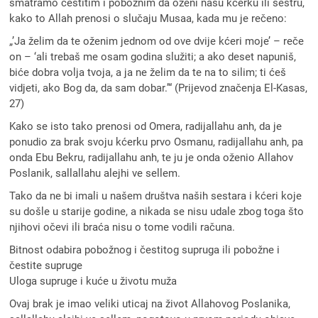
smatramo čestitim i pobožnim da oženi našu kćerku ili sestru,
kako to Allah prenosi o slučaju Musaa, kada mu je rečeno:
„’Ja želim da te oženim jednom od ove dvije kćeri moje’ – reče
on – ‘ali trebaš me osam godina služiti; a ako deset napuniš,
biće dobra volja tvoja, a ja ne želim da te na to silim; ti ćeš
vidjeti, ako Bog da, da sam dobar.’“ (Prijevod značenja El-Kasas,
27)
Kako se isto tako prenosi od Omera, radijallahu anh, da je
ponudio za brak svoju kćerku prvo Osmanu, radijallahu anh, pa
onda Ebu Bekru, radijallahu anh, te ju je onda oženio Allahov
Poslanik, sallallahu alejhi ve sellem.
Tako da ne bi imali u našem društva naših sestara i kćeri koje
su došle u starije godine, a nikada se nisu udale zbog toga što
njihovi očevi ili braća nisu o tome vodili računa.
Bitnost odabira pobožnog i čestitog supruga ili pobožne i
čestite supruge
Uloga supruge i kuće u životu muža
Ovaj brak je imao veliki uticaj na život Allahovog Poslanika,