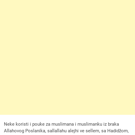
Neke koristi i pouke za muslimana i muslimanku iz braka
Allahovog Poslanika, sallallahu alejhi ve sellem, sa Hadidžom,