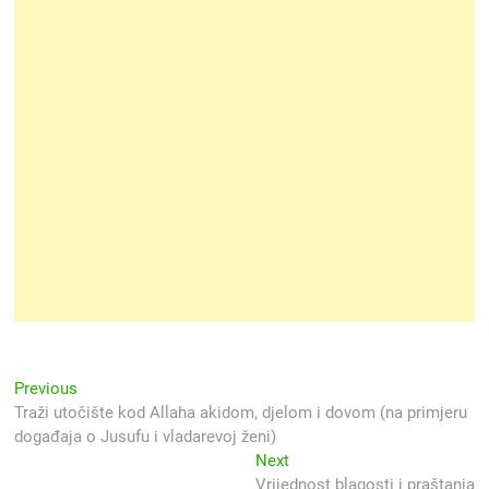
Navigacija
Previous
Previous
post:
Traži utočište kod Allaha akidom, djelom i dovom (na primjeru
objava
događaja o Jusufu i vladarevoj ženi)
Next
Next
post:
Vrijednost blagosti i praštanja