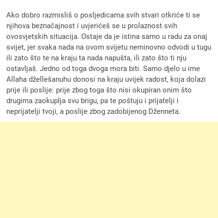
Ako dobro razmisliš o posljedicama svih stvari otkriće ti se
njihova beznačajnost i uvjerićeš se u prolaznost svih
ovosvjetskih situacija. Ostaje da je istina samo u radu za onaj
svijet, jer svaka nada na ovom svijetu neminovno odvodi u tugu
ili zato što te na kraju ta nada napušta, ili zato što ti nju
ostavljaš. Jedno od toga dvoga mora biti. Samo djelo u ime
Allaha džellešanuhu donosi na kraju uvijek radost, koja dolazi
prije ili poslije: prije zbog toga što nisi okupiran onim što
drugima zaokuplja svu brigu, pa te poštuju i prijatelji i
neprijatelji tvoji, a poslije zbog zadobijenog Dženneta.