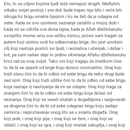
Eto, to su ciljevi kojima ljudi teže nemajući drugih. Međutim,
otkako svijet postoji i sve dok bude trajao nije bilo i neće biti
nikoga ko brigu smatra lijepom i ko ne želi da je odagna od
sebe. Kada se ovo uzvišeno saznanje ustalilo u mojoj duši i
kada mi se otkrila ova divna tajna, kada je Allah džellešanuhu
osvijetlio mome umu ovu veliku riznicu, počeo sam tragati za
putem koji uistinu vodi ka odbacivanju brige, što jest uzvišeni
cilj koji nastoje postići svi ljudi, i neznalica i učenjak, i dobar i
loš, pa sam našao daje to jedino okretanje Allahu džellešanuhu
kroz rad za onaj svijet. Tako oni koji tragaju za imetkom čine
to da bi se spasili od brige koju donosi siromaštvo. Onaj koji
traži slavu čini to da bi odbio od sebe brigu da neko drugi bude
nad njim. Onaj koji traži užitke čini to da bi odbio od sebe brigu
koja nastaje iz nastojanja da im se odupre. Onaj koji traga za
znanjem čini to da bi odbio od sebe brigu koja dolazi od
neznanja. Onaj koji se veseli slušati o događajima i razgovarati
sa drugima čini to da bi od sebe odagnao brigu koju zadaje
samoća i nepoznavanje onog što se u svijetu događa. Onaj
koji jede, i onaj koji pije, i onaj koji se ženi, i onaj koji se
oblači, i onaj koji se igra, i onaj koji imetak sakuplja, i onaj koji