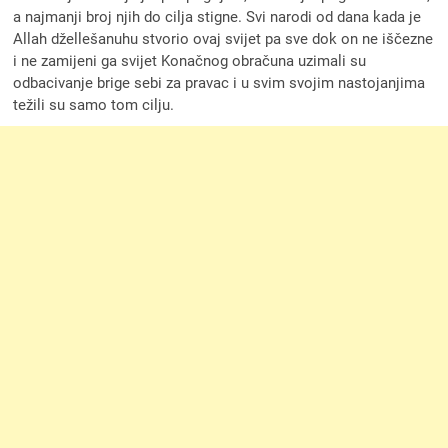
a najmanji broj njih do cilja stigne. Svi narodi od dana kada je
Allah džellešanuhu stvorio ovaj svijet pa sve dok on ne iščezne
i ne zamijeni ga svijet Konačnog obračuna uzimali su
odbacivanje brige sebi za pravac i u svim svojim nastojanjima
težili su samo tom cilju.