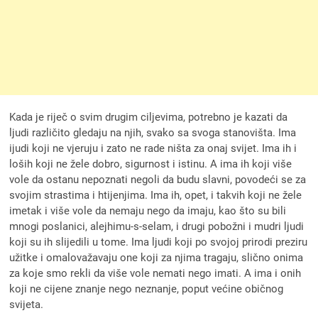
Kada je riječ o svim drugim ciljevima, potrebno je kazati da
ljudi različito gledaju na njih, svako sa svoga stanovišta. Ima
ijudi koji ne vjeruju i zato ne rade ništa za onaj svijet. Ima ih i
loših koji ne žele dobro, sigurnost i istinu. A ima ih koji više
vole da ostanu nepoznati negoli da budu slavni, povodeći se za
svojim strastima i htijenjima. Ima ih, opet, i takvih koji ne žele
imetak i više vole da nemaju nego da imaju, kao što su bili
mnogi poslanici, alejhimu-s-selam, i drugi pobožni i mudri ljudi
koji su ih slijedili u tome. Ima ljudi koji po svojoj prirodi preziru
užitke i omalovažavaju one koji za njima tragaju, slično onima
za koje smo rekli da više vole nemati nego imati. A ima i onih
koji ne cijene znanje nego neznanje, poput većine običnog
svijeta.