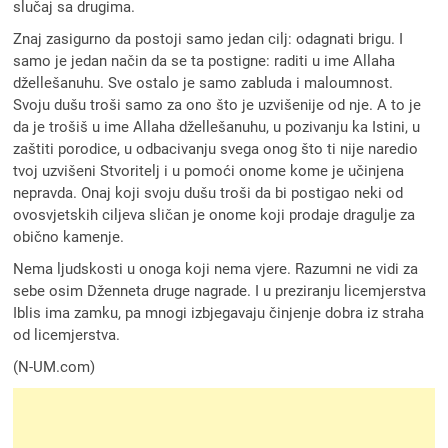
slučaj sa drugima.
Znaj zasigurno da postoji samo jedan cilj: odagnati brigu. I
samo je jedan način da se ta postigne: raditi u ime Allaha
džellešanuhu. Sve ostalo je samo zabluda i maloumnost.
Svoju dušu troši samo za ono što je uzvišenije od nje. A to je
da je trošiš u ime Allaha džellešanuhu, u pozivanju ka Istini, u
zaštiti porodice, u odbacivanju svega onog što ti nije naredio
tvoj uzvišeni Stvoritelj i u pomoći onome kome je učinjena
nepravda. Onaj koji svoju dušu troši da bi postigao neki od
ovosvjetskih ciljeva sličan je onome koji prodaje dragulje za
obično kamenje.
Nema ljudskosti u onoga koji nema vjere. Razumni ne vidi za
sebe osim Dženneta druge nagrade. I u preziranju licemjerstva
Iblis ima zamku, pa mnogi izbjegavaju činjenje dobra iz straha
od licemjerstva.
(N-UM.com)