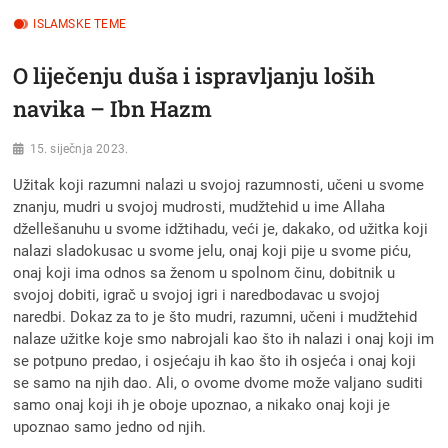
ISLAMSKE TEME
O liječenju duša i ispravljanju loših
navika – Ibn Hazm
15. siječnja 2023.
Užitak koji razumni nalazi u svojoj razumnosti, učeni u svome
znanju, mudri u svojoj mudrosti, mudžtehid u ime Allaha
džellešanuhu u svome idžtihadu, veći je, dakako, od užitka koji
nalazi sladokusac u svome jelu, onaj koji pije u svome piću,
onaj koji ima odnos sa ženom u spolnom činu, dobitnik u
svojoj dobiti, igrač u svojoj igri i naredbodavac u svojoj
naredbi. Dokaz za to je što mudri, razumni, učeni i mudžtehid
nalaze užitke koje smo nabrojali kao što ih nalazi i onaj koji im
se potpuno predao, i osjećaju ih kao što ih osjeća i onaj koji
se samo na njih dao. Ali, o ovome dvome može valjano suditi
samo onaj koji ih je oboje upoznao, a nikako onaj koji je
upoznao samo jedno od njih.