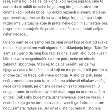
jaše, i onaj koji pješice ide, i onaj koji nekog ispraća, čine to
samo da bi odbili od sebe brigu onog što je suprotno tim
činima kao i ostale brige. Ko dobro razmisli o svemu što smo
spomenuli uvjeriće se da su sve to brige koje nastaju i koje
nužno imaju situacije koje ih prate, neke od njih su nestale bez
traga, neke postojeće će proći, a neke će, opet, ostati usljed
nekih nedaća…
Uvjerio sam se da samo rad za onaj svijet koji je čist od svake
mane i koji je iskren vodi sigurno ka otklanjanju brige. Također
sam se uvjerio da onaj koji radi za onaj svijet, ako bude kušan
bilo kakvom neugodnošću na tom putu, neće se nimalo
zabrinuti zbog toga. Štaviše, to će ga veseliti, jer će mu
njegova nada u konačni ishod koji će mu pripasti biti pomoć u
onome za čim traga, čak i više od toga. A ako ga, pak, bude
nešto ometalo na putu tom, neće mu pridavati nikakav značaj i
neće ga to brinuti, jer on zna da nije on za to odgovoran. S
druge strane, to neće ostaviti nikakva traga na onome za čim
on teži. Čak i ako bude meta uznemiravanja, opet se veseli. I
nesreća koja ga na tom putu zadesi veseli ga. I ako se u tom
hodu zamara, raduje se. Jer on je u stalnoj radosti, što nije