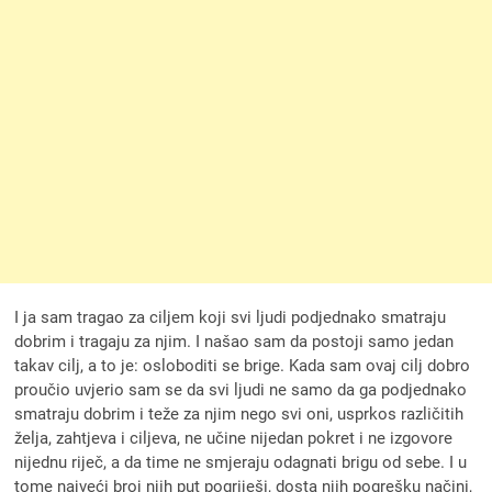
I ja sam tragao za ciljem koji svi ljudi podjednako smatraju
dobrim i tragaju za njim. I našao sam da postoji samo jedan
takav cilj, a to je: osloboditi se brige. Kada sam ovaj cilj dobro
proučio uvjerio sam se da svi ljudi ne samo da ga podjednako
smatraju dobrim i teže za njim nego svi oni, usprkos različitih
želja, zahtjeva i ciljeva, ne učine nijedan pokret i ne izgovore
nijednu riječ, a da time ne smjeraju odagnati brigu od sebe. I u
tome najveći broj njih put pogriješi, dosta njih pogrešku načini,