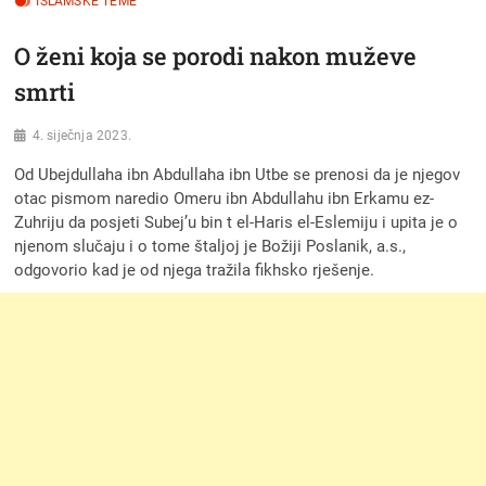
ISLAMSKE TEME
O ženi koja se porodi nakon muževe
smrti
4. siječnja 2023.
Od Ubejdullaha ibn Abdullaha ibn Utbe se prenosi da je njegov
otac pismom naredio Omeru ibn Abdullahu ibn Erkamu ez-
Zuhriju da posjeti Subej’u bin t el-Haris el-Eslemiju i upita je o
njenom slučaju i o tome štaljoj je Božiji Poslanik, a.s.,
odgovorio kad je od njega tražila fikhsko rješenje.