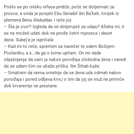
Pošto se po isteku nifasa pridiže, poče se dotjerivati za
prosce, a onda je posjeti Ebu Senabil ibn Ba’kek, čovjek iz
plemena Benu Abduddar, i reče joj:
– Šta je ovo!? Izgleda da se dotjeruješ za udaju? Allaha mi, ti
se ne možeš udati dok ne prođe četiri mjeseca i deset
dana. Subej’a je ispričala:
– Kad mi to reče, spremim se navečer te odem Božijem
Poslaniku, a.s., da ga o tome upitam. On mi dade
objašnjenje da sam ja nakon porođaja slobodna žena i naredi
da se udam čim se ukaže prilika. Ibn Šihab kaže:
– Smatram da nema smetnje da se žena uda odmah nakon
porođaja i pored odljeva krvi,i s tim da joj se muž ne primiče
dok krvarernje ne prestane.