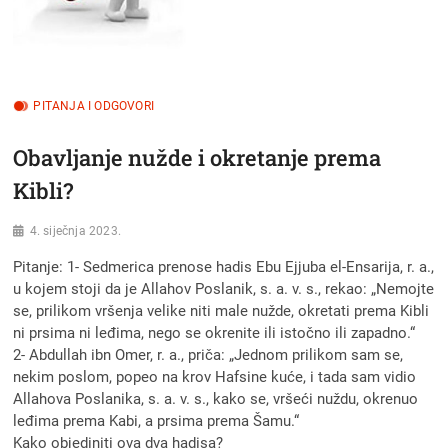
PITANJA I ODGOVORI
Obavljanje nužde i okretanje prema
Kibli?
4. siječnja 2023.
Pitanje: 1- Sedmerica prenose hadis Ebu Ejjuba el-Ensarija, r. a.,
u kojem stoji da je Allahov Poslanik, s. a. v. s., rekao: „Nemojte
se, prilikom vršenja velike niti male nužde, okretati prema Kibli
ni prsima ni leđima, nego se okrenite ili istočno ili zapadno.“
2- Abdullah ibn Omer, r. a., priča: „Jednom prilikom sam se,
nekim poslom, popeo na krov Hafsine kuće, i tada sam vidio
Allahova Poslanika, s. a. v. s., kako se, vršeći nuždu, okrenuo
leđima prema Kabi, a prsima prema Šamu.“
Kako objediniti ova dva hadisa?