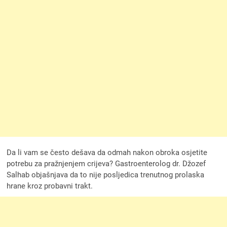
Da li vam se često dešava da odmah nakon obroka osjetite
potrebu za pražnjenjem crijeva? Gastroenterolog dr. Džozef
Salhab objašnjava da to nije posljedica trenutnog prolaska
hrane kroz probavni trakt.