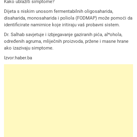
Kako ublažiti simptome?
Dijeta s niskim unosom fermentabilnih oligosaharida,
disaharida, monosaharida i poliola (FODMAP) može pomoći da
identificirate namirnice koje iritiraju vaš probavni sistem.
Dr. Salhab savjetuje i izbjegavanje gaziranih pića, al*ohola,
određenih agruma, mliječnih proizvoda, pržene i masne hrane
ako izazivaju simptome.
Izvor:haber.ba