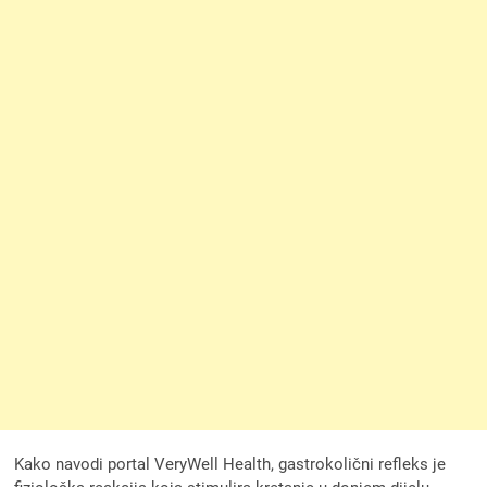
Kako navodi portal VeryWell Health, gastrokolični refleks je