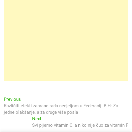
Navigacija
Previous
Previous
post:
Različiti efekti zabrane rada nedjeljom u Federaciji BiH: Za
objava
jedne olakšanje, a za druge više posla
Next
Next
post:
Svi pijemo vitamin C, a niko nije čuo za vitamin F