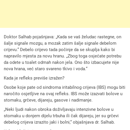
Doktor Salhab pojašnjava: „Kada se vaš želudac rastegne, on
šalje signale mozgu, a mozak zatim šalje signale debelom
crijevu.“ Debelo crijevo tada počinje da se skuplja kako bi
napravilo mjesta za novu hranu. „Zbog toga osjećate potrebu
da odete u toalet odmah nakon jela. Ono što izbacujete nije
nova hrana, već staro svareno tkivo i voda.“
Kada je refleks previše izražen?
Osobe koje pate od sindroma iritabilnog crijeva (IBS) mogu biti
naročito osjetljive na ovaj refleks. IBS može izazvati bolove u
stomaku, grčeve, dijareju, gasove i nadimanje.
„Neki ljudi nakon obroka doživljavaju intenzivne bolove u
stomaku u donjem dijelu trbuha ili čak dijareju, jer su grčevi
debelog crijeva izrazito jaki i bolni,“ objašnjava dr. Salhab.