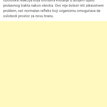
fiziološka reakcija koja stimulira kretanje u donjem dijelu
probavnog trakta nakon obroka. Ovo nije bolest niti zdravstveni
problem, već normalan refleks koji organizmu omogućava da
oslobodi prostor za novu hranu.