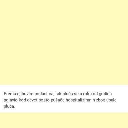
Prema njihovim podacima, rak pluća se u roku od godinu
pojavio kod devet posto pušača hospitaliziranih zbog upale
pluća.