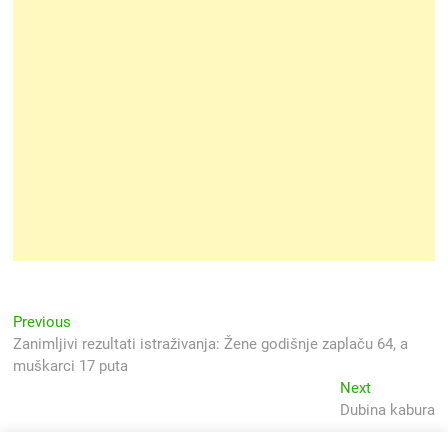
Navigacija
Previous
Previous
post:
Zanimljivi rezultati istraživanja: Žene godišnje zaplaču 64, a
objava
muškarci 17 puta
Next
Next
post:
Dubina kabura