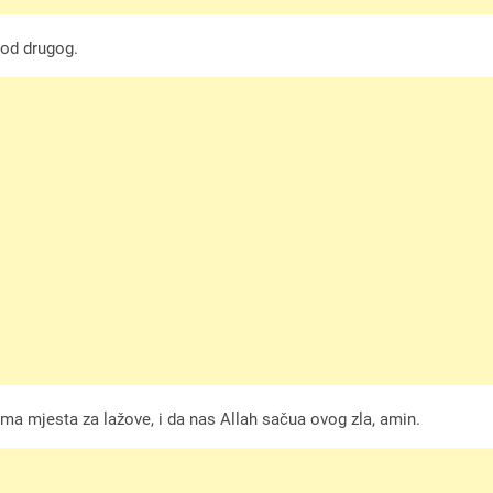
 od drugog.
ema mjesta za lažove, i da nas Allah sačua ovog zla, amin.