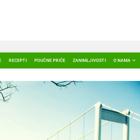
Svjetlo Islama
LAM – EDUKACIJA – AKTUELNOSTI
E
RECEPTI
POUČNE PRIČE
ZANIMLJIVOSTI
O NAMA