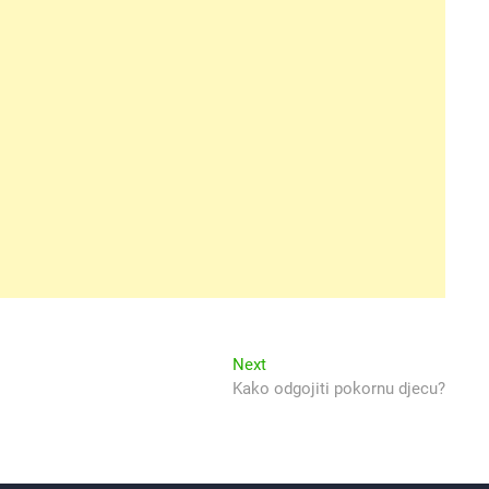
Next
Next
post:
Kako odgojiti pokornu djecu?