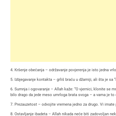
4. Kršenje obećanja – održavanje povjerenja je isto jedna vrl
5. Izbjegavanje kontakta – grliš braću u džamiji, ali šta je sa
6. Sumnja i ogovaranje – Allah kaže: “O vjernici, klonite se m
bilo drago da jede meso umrloga brata svoga – a vama je to od
7. Prezauzetost – odvojite vremena jedno za drugo. Vi imate 
8. Ostavljanje ibadeta – Allah nikada neće biti zadovoljan n