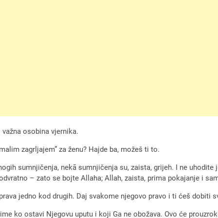
o važna osobina vjernika.
 “malim zagrljajem” za ženu? Hajde ba, možeš ti to.
nogih sumnjičenja, nekā sumnjičenja su, zaista, grijeh. I ne uhodite
vratno – zato se bojte Allaha; Allah, zaista, prima pokajanje i sam
prava jedno kod drugih. Daj svakome njegovo pravo i ti ćeš dobiti s
ekime ko ostavi Njegovu uputu i koji Ga ne obožava. Ovo će prouzrok