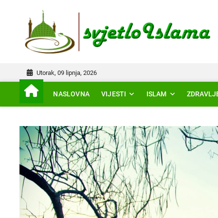
Skip
to
IS
content
Utorak, 09 lipnja, 2026
NASLOVNA
VIJESTI
ISLAM
ZDRAVLJ