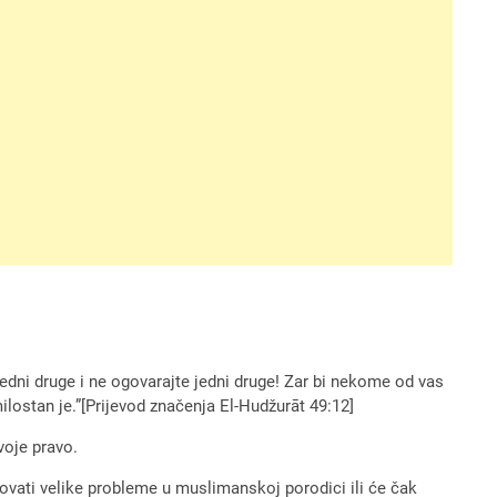
 jedni druge i ne ogovarajte jedni druge! Zar bi nekome od vas
ilostan je.”[Prijevod značenja El-Hudžurāt 49:12]
voje pravo.
ovati velike probleme u muslimanskoj porodici ili će čak