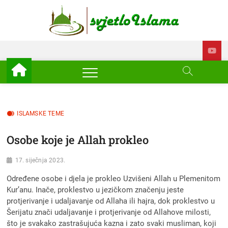
Skip
to
Svjetl
ISLAM –
content
EDUKACIJA –
AKTUELNOSTI
Islam
ISLAMSKE TEME
Osobe koje je Allah prokleo
17. siječnja 2023.
Određene osobe i djela je prokleo Uzvišeni Allah u Plemenitom
Kur’anu. Inače, proklestvo u jezičkom značenju jeste
protjerivanje i udaljavanje od Allaha ili hajra, dok proklestvo u
Šerijatu znači udaljavanje i protjerivanje od Allahove milosti,
što je svakako zastrašujuća kazna i zato svaki musliman, koji