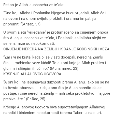
Rekao je Allah, subhanehu ve te`ala:
“One koji Allaha i Poslanika Njegova budu vrijeđali, Allah će i
na ovom i na onom svijetu prokleti, i sramnu im patnju
pripremiti.“(Ahzab, 57)
U ovom ajetu “vrijeđanje” je protumačeno sa činjenjem onoga
što Allah, subhanehu ve te`ala, i Poslanik, sallallahu alejhi ve
sellem, mrze od nepokornosti.
ČINJENJE NEREDA NA ZEMLJI I KIDANJE RODBINSKIH VEZA
“Zar i vi ne biste, kada bi se vlasti dočepali, nered na Zemlji
činili i rodbinske veze kidali! To su oni koje je Allah prokleo i
gluhim i slijepim ih učinio.“ (Muhammed, 23)
KRŠENJE ALLAHOVOG UGOVORA
“A oni koji ne ispunjavaju duž‍nosti prema Allahu, iako su se na
to čvrsto obavezali, i kidaju ono što je Allah naredio da se
poštuje, i čine nered na Zemlji – njih čeka prokletstvo i najgore
prebivalište.“ (Er-Rad, 25)
Kršenje Allahovog ugovora biva suprotstavljanjem Allahovoj
naredbi i činjenjem nepokornosti (prema Taberiju, nap. ur).