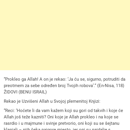
“Prokleo ga Allah! A on je rekao: ‘Ja ću se, sigurno, potruditi da
preotmem za sebe određen broj Tvojih robova’.“ (En-Nisa, 118)
ŽIDOVI (BENU ISRAIL)
Rekao je Uzvišeni Allah u Svojoj plemenitoj Knjizi:
“Reci: ‘Hoćete li da vam kaž‍em koji su gori od takvih i koje će
Allah još tež‍e kazniti? Oni koje je Allah prokleo i na koje se
rasrdio i u majmune i svinje pretvorio, oni koji su se šejtanu
klanjali – njih čeka najgore mjesto, jer oni su najdalje s