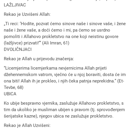
LAŽLJIVAC
Rekao je Uzvišeni Allah:
„Ti reci: ‘Hodite, pozvat ćemo sinove naše i sinove vaše, i ‍žene
naše i ‍žene vaše, a doći ćemo i mi, pa ćemo se usrdno
pomoliti i Allahovo prokletstvo na one koji neistinu govore
(lažljivce) prizvati!’” (Ali Imran, 61)
DVOLIČNJACI
Rekao je Allah u prijevodu značenja:
“Licemjerima licemjerkama nevjernicima Allah prijeti
džehennemskom vatrom, vječno će u njoj boraviti, dosta će im
ona biti! Allah ih je prokleo, i njih čeka patnja neprekidna.” (Et-
Tevbe, 68)
UBICA
Ko ubije bespravno vjernika, zaslužuje Allahovo prokletstvo, s
tim da ukoliko je musliman ubijen s pravom (tj. sprovođenjem
šerijatske kazne), njegov ubica ne zaslužuje prokletstvo.
Rekao je Allah Uzvišeni: