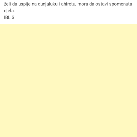
želi da uspije na dunjaluku i ahiretu, mora da ostavi spomenuta
djela.
IBLIS