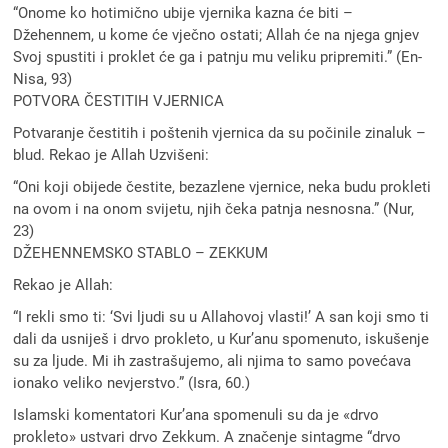
“Onome ko hotimično ubije vjernika kazna će biti –
Džehennem, u kome će vječno ostati; Allah će na njega gnjev
Svoj spustiti i proklet će ga i patnju mu veliku pripremiti.” (En-
Nisa, 93)
POTVORA ČESTITIH VJERNICA
Potvaranje čestitih i poštenih vjernica da su počinile zinaluk –
blud. Rekao je Allah Uzvišeni:
“Oni koji obijede čestite, bezazlene vjernice, neka budu prokleti
na ovom i na onom svijetu, njih čeka patnja nesnosna.” (Nur,
23)
DŽEHENNEMSKO STABLO – ZEKKUM
Rekao je Allah:
“I rekli smo ti: ‘Svi ljudi su u Allahovoj vlasti!’ A san koji smo ti
dali da usniješ i drvo prokleto, u Kur’anu spomenuto, iskušenje
su za ljude. Mi ih zastrašujemo, ali njima to samo povećava
ionako veliko nevjerstvo.” (Isra, 60.)
Islamski komentatori Kur’ana spomenuli su da je «drvo
prokleto» ustvari drvo Zekkum. A značenje sintagme “drvo