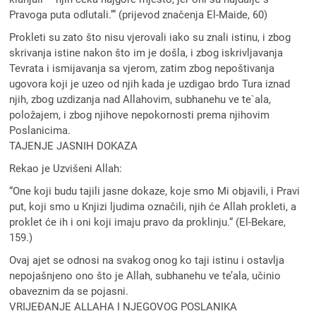
Pravoga puta odlutali.’” (prijevod značenja El-Maide, 60)
Prokleti su zato što nisu vjerovali iako su znali istinu, i zbog
skrivanja istine nakon što im je došla, i zbog iskrivljavanja
Tevrata i ismijavanja sa vjerom, zatim zbog nepoštivanja
ugovora koji je uzeo od njih kada je uzdigao brdo Tura iznad
njih, zbog uzdizanja nad Allahovim, subhanehu ve te`ala,
položajem, i zbog njihove nepokornosti prema njihovim
Poslanicima.
TAJENJE JASNIH DOKAZA
Rekao je Uzvišeni Allah:
“One koji budu tajili jasne dokaze, koje smo Mi objavili, i Pravi
put, koji smo u Knjizi ljudima označili, njih će Allah prokleti, a
proklet će ih i oni koji imaju pravo da proklinju.“ (El-Bekare,
159.)
Ovaj ajet se odnosi na svakog onog ko taji istinu i ostavlja
nepojašnjeno ono što je Allah, subhanehu ve te’ala, učinio
obaveznim da se pojasni.
VRIJEÐANJE ALLAHA I NJEGOVOG POSLANIKA