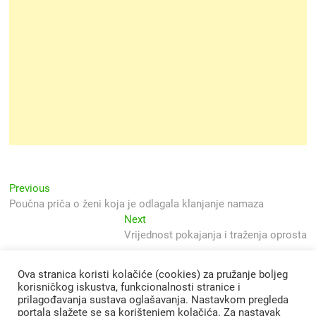
Navigacija
Previous
Previous
post:
Poučna priča o ženi koja je odlagala klanjanje namaza
objava
Next
Next
post:
Vrijednost pokajanja i traženja oprosta
Ova stranica koristi kolačiće (cookies) za pružanje boljeg
korisničkog iskustva, funkcionalnosti stranice i
prilagođavanja sustava oglašavanja. Nastavkom pregleda
portala slažete se sa korištenjem kolačića. Za nastavak