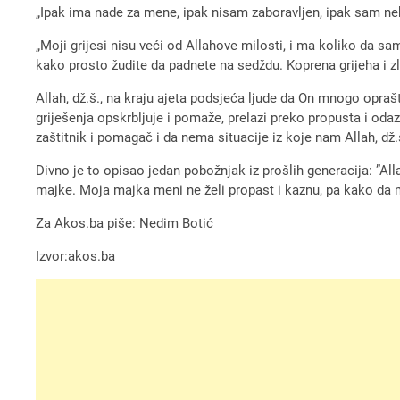
„Ipak ima nade za mene, ipak nisam zaboravljen, ipak sam nekom
„Moji grijesi nisu veći od Allahove milosti, i ma koliko da s
kako prosto žudite da padnete na sedždu. Koprena grijeha i zli
Allah, dž.š., na kraju ajeta podsjeća ljude da On mnogo oprašta 
griješenja opskrbljuje i pomaže, prelazi preko propusta i od
zaštitnik i pomagač i da nema situacije iz koje nam Allah, dž.š
Divno je to opisao jedan pobožnjak iz prošlih generacija: ”Al
majke. Moja majka meni ne želi propast i kaznu, pa kako da mi 
Za Akos.ba piše: Nedim Botić
Izvor:akos.ba