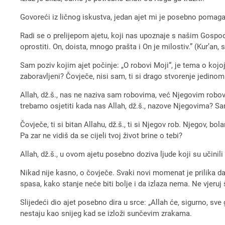
Govoreći iz ličnog iskustva, jedan ajet mi je posebno pomaga
Radi se o prelijepom ajetu, koji nas upoznaje s našim Gospodar
oprostiti. On, doista, mnogo prašta i On je milostiv.” (Kur’an, 
Sam poziv kojim ajet počinje: „O robovi Moji“, je tema o koj
zaboravljeni? Čovječe, nisi sam, ti si drago stvorenje jedino
Allah, dž.š., nas ne naziva sam robovima, već Njegovim robovi
trebamo osjetiti kada nas Allah, dž.š., nazove Njegovima? Sam
Čovječe, ti si bitan Allahu, dž.š., ti si Njegov rob. Njegov, bolan
Pa zar ne vidiš da se cijeli tvoj život brine o tebi?
Allah, dž.š., u ovom ajetu posebno doziva ljude koji su učinil
Nikad nije kasno, o čovječe. Svaki novi momenat je prilika da 
spasa, kako stanje neće biti bolje i da izlaza nema. Ne vjeru
Slijedeći dio ajet posebno dira u srce: „Allah će, sigurno, sve
nestaju kao snijeg kad se izloži sunčevim zrakama.