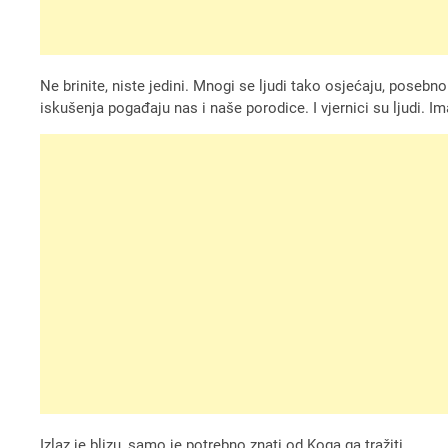
Ne brinite, niste jedini. Mnogi se ljudi tako osjećaju, poseb
iskušenja pogađaju nas i naše porodice. I vjernici su ljudi. 
Izlaz je blizu, samo je potrebno znati od Koga ga tražiti.