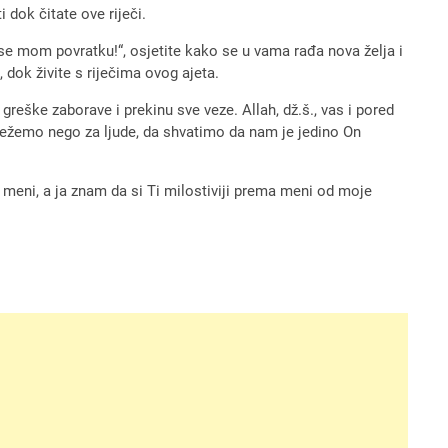
 dok čitate ove riječi.
 se mom povratku!“, osjetite kako se u vama rađa nova želja i
 dok živite s riječima ovog ajeta.
e greške zaborave i prekinu sve veze. Allah, dž.š., vas i pored
 vežemo nego za ljude, da shvatimo da nam je jedino On
a meni, a ja znam da si Ti milostiviji prema meni od moje