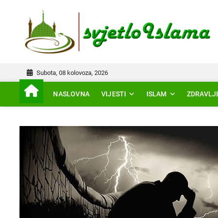
Skip
to
IS
content
Subota, 08 kolovoza, 2026
NASLOVNA
VIJESTI
ISLAM
ZDRAVLJ