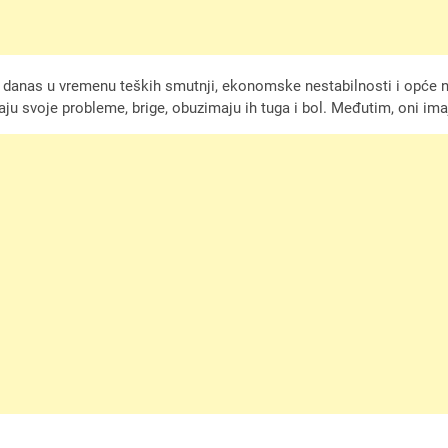
no danas u vremenu teških smutnji, ekonomske nestabilnosti i opće n
Imaju svoje probleme, brige, obuzimaju ih tuga i bol. Međutim, oni i