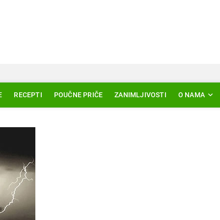
Svjetlo Islama
LAM – EDUKACIJA – AKTUELNOSTI
E
RECEPTI
POUČNE PRIČE
ZANIMLJIVOSTI
O NAMA