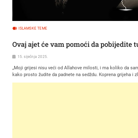
ISLAMSKE TEME
Ovaj ajet će vam pomoći da pobijedite t
15. siječnja 2025.
„Moji grijesi nisu veći od Allahove milosti, i ma koliko da s
kako prosto žudite da padnete na sedždu. Koprena grijeha i zli