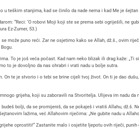
o u teškim stanjima, kad se činilo da nade nema i kad Me je šejtan
om: “Reci: ‘O robovi Moji koji ste se prema sebi ogriješili, ne gubi
sura Ez-Zumer, 53.)
oj se može puno reći. Zar ne osjetimo kako se Allah, dž.š., ovim r
m Bogu.
ma. To je još veća počast. Kad nam neko blizak ili drag kaže: „Ti si
o to je dovoljno da nas ohrabri i vrati nadu u bolje sutra.
. On te je stvorio i o tebi se brine cijeli tvoj život. On ti je dao dušu,
i mnogo grijeha, koji su zaboravili na Stvoritelja. Ulijeva im nadu d
budeš bolji, da se promijeniš, da se pokaješ i vratiš Allahu, dž.š. N
j šejtanovim lažima, već Allahovim riječima: „Ne gubite nadu u Allah
 grijehe oprostiti!“ Zastanite malo i osjetite ljepotu ovih riječi, pu