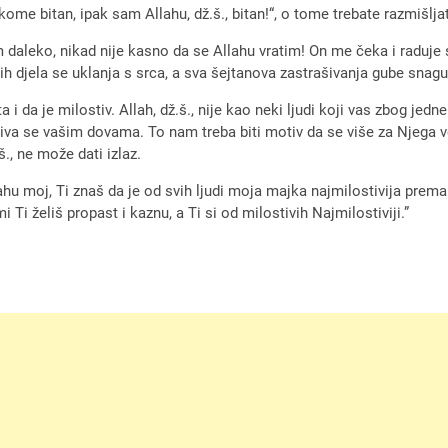
e bitan, ipak sam Allahu, dž.š., bitan!“, o tome trebate razmišljati
am daleko, nikad nije kasno da se Allahu vratim! On me čeka i raduje
h djela se uklanja s srca, a sva šejtanova zastrašivanja gube snagu,
i da je milostiv. Allah, dž.š., nije kao neki ljudi koji vas zbog jedn
aziva se vašim dovama. To nam treba biti motiv da se više za Njega
., ne može dati izlaz.
lahu moj, Ti znaš da je od svih ljudi moja majka najmilostivija prem
Ti želiš propast i kaznu, a Ti si od milostivih Najmilostiviji.”