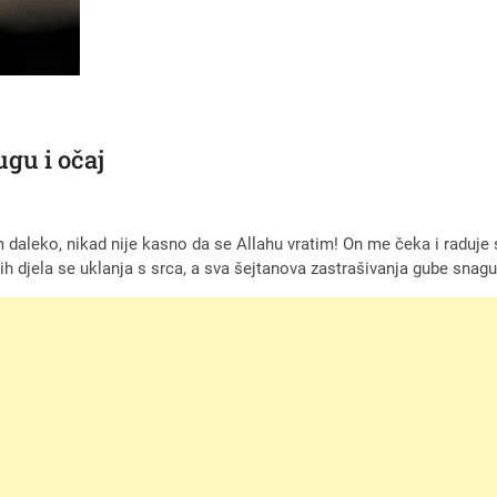
ugu i očaj
am daleko, nikad nije kasno da se Allahu vratim! On me čeka i raduje
h djela se uklanja s srca, a sva šejtanova zastrašivanja gube snagu,