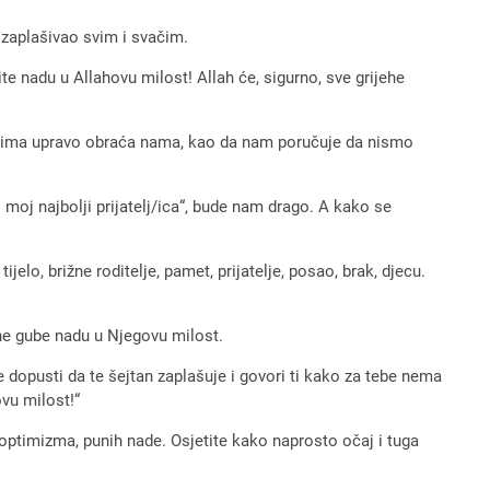
 zaplašivao svim i svačim.
te nadu u Allahovu milost! Allah će, sigurno, sve grijehe
iječima upravo obraća nama, kao da nam poručuje da nismo
 moj najbolji prijatelj/ica“, bude nam drago. A kako se
 tijelo, brižne roditelje, pamet, prijatelje, posao, brak, djecu.
a ne gube nadu u Njegovu milost.
e dopusti da te šejtan zaplašuje i govori ti kako za tebe nema
ovu milost!“
nih optimizma, punih nade. Osjetite kako naprosto očaj i tuga