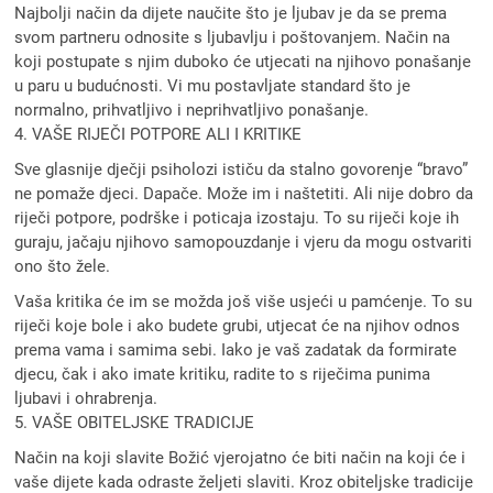
Najbolji način da dijete naučite što je ljubav je da se prema
svom partneru odnosite s ljubavlju i poštovanjem. Način na
koji postupate s njim duboko će utjecati na njihovo ponašanje
u paru u budućnosti. Vi mu postavljate standard što je
normalno, prihvatljivo i neprihvatljivo ponašanje.
4. VAŠE RIJEČI POTPORE ALI I KRITIKE
Sve glasnije dječji psiholozi ističu da stalno govorenje “bravo”
ne pomaže djeci. Dapače. Može im i naštetiti. Ali nije dobro da
riječi potpore, podrške i poticaja izostaju. To su riječi koje ih
guraju, jačaju njihovo samopouzdanje i vjeru da mogu ostvariti
ono što žele.
Vaša kritika će im se možda još više usjeći u pamćenje. To su
riječi koje bole i ako budete grubi, utjecat će na njihov odnos
prema vama i samima sebi. Iako je vaš zadatak da formirate
djecu, čak i ako imate kritiku, radite to s riječima punima
ljubavi i ohrabrenja.
5. VAŠE OBITELJSKE TRADICIJE
Način na koji slavite Božić vjerojatno će biti način na koji će i
vaše dijete kada odraste željeti slaviti. Kroz obiteljske tradicije