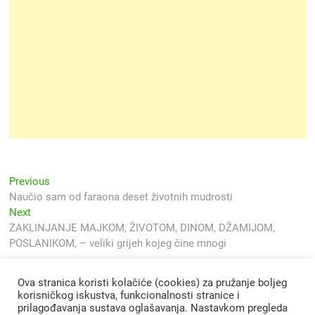
Navigacija
Previous
Previous
post:
Naučio sam od faraona deset životnih mudrosti
objava
Next
Next
post:
ZAKLINJANJE MAJKOM, ŽIVOTOM, DINOM, DŽAMIJOM,
POSLANIKOM, – veliki grijeh kojeg čine mnogi
Ova stranica koristi kolačiće (cookies) za pružanje boljeg
korisničkog iskustva, funkcionalnosti stranice i
prilagođavanja sustava oglašavanja. Nastavkom pregleda