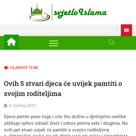
Skip
to
Svjetl
ISLAM –
content
EDUKACIJA –
AKTUELNOSTI
Islam
ISLAMSKE TEME
Ovih 5 stvari djeca će uvijek pamtiti o
svojim roditeljima
8. siječnja 2023.
Djeca pamte puno toga i ono što dožive u djetinjstvu uvelike
oblikuje njihov odrasli život i odnos prema sebi i drugima. No
ovih pet stvari uvijek će pamtiti o svojim roditeljima