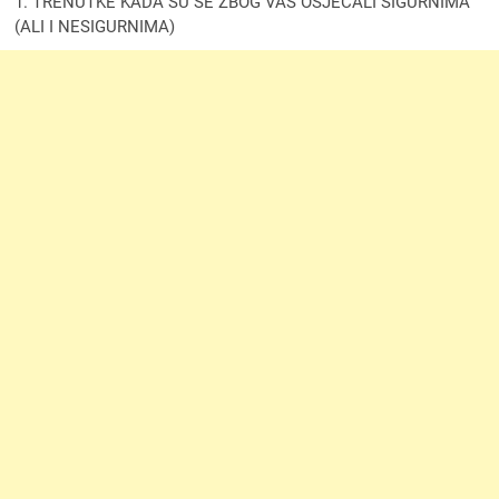
1. TRENUTKE KADA SU SE ZBOG VAS OSJEĆALI SIGURNIMA
(ALI I NESIGURNIMA)