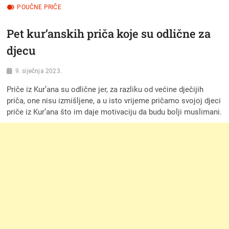
POUČNE PRIČE
Pet kur’anskih priča koje su odlične za
djecu
9. siječnja 2023.
Priče iz Kur’ana su odlične jer, za razliku od većine dječijih
priča, one nisu izmišljene, a u isto vrijeme pričamo svojoj djeci
priče iz Kur’ana što im daje motivaciju da budu bolji muslimani.