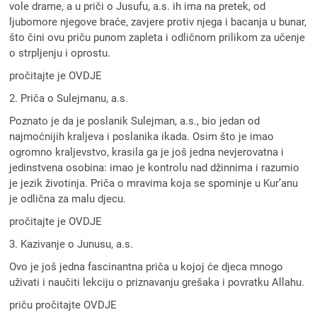
vole drame, a u priči o Jusufu, a.s. ih ima na pretek, od
ljubomore njegove braće, zavjere protiv njega i bacanja u bunar,
što čini ovu priču punom zapleta i odličnom prilikom za učenje
o strpljenju i oprostu.
pročitajte je OVDJE
2. Priča o Sulejmanu, a.s.
Poznato je da je poslanik Sulejman, a.s., bio jedan od
najmoćnijih kraljeva i poslanika ikada. Osim što je imao
ogromno kraljevstvo, krasila ga je još jedna nevjerovatna i
jedinstvena osobina: imao je kontrolu nad džinnima i razumio
je jezik životinja. Priča o mravima koja se spominje u Kur’anu
je odlična za malu djecu.
pročitajte je OVDJE
3. Kazivanje o Junusu, a.s.
Ovo je još jedna fascinantna priča u kojoj će djeca mnogo
uživati i naučiti lekciju o priznavanju grešaka i povratku Allahu.
priču pročitajte OVDJE