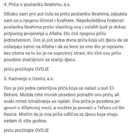
4. Priča o poslaniku Ibrahimu, a.s.
Otkako sam prvi put čula za priču poslanika Ibrahima, zaljubila
sam se u njegovu ličnost i kvalitete. Nepokolebljiva hrabrost
poslanika Ibrahima protiv vlastitog oca i ostalih ljudi je dokaz
potpunog povjerenja u Allaha, što čini njegovu priču
jedinstvenom. Ovo je još jedna divna priča koja uči djecu da se
oslanjaju samo na Allaha i da se bore za ono što je ispravno
bez obzira na to ko je na suprotnoj strani, što čini ovu priču
posebno značajnom za stariju djecu.
priču pročitajte OVDJE
5. Kazivanje o Uzeiru, a.s.
Ovo je još jedna zanimljiva priča koja se nalazi u suri El-
Bekare. Možda ćete morati posebno potražiti ovu priču, ali
svaki minut istraživanja se isplati. Ova priča je posebna jer
govori o Allahovoj moći, a možete je pronaći u Tefsiru od Ibn
Kesira. Mislim da je ova priča odlična za djecu koja imaju
sedam ili više godina.
priču pročitajte OVDJE