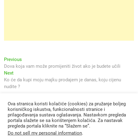
Navigacija
Previous
Previous
post:
Dova koja vam može promijeniti život ako je budete učili
objava
Next
Next
post:
Ko će da kupi moju majku prodajem je danas, koju cijenu
nudite ?
Ova stranica koristi kolačiće (cookies) za pružanje boljeg
korisničkog iskustva, funkcionalnosti stranice i
prilagođavanja sustava oglašavanja. Nastavkom pregleda
portala slažete se sa korištenjem kolačića. Za nastavak
pregleda portala kliknite na “Slažem se”.
Do not sell my personal information
.