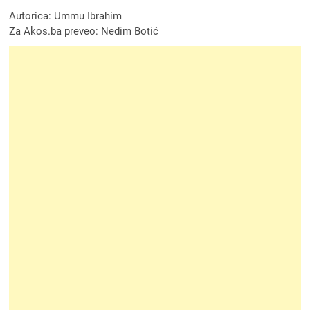
Autorica: Ummu Ibrahim
Za Akos.ba preveo: Nedim Botić