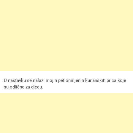
U nastavku se nalazi mojih pet omiljenih kur’anskih priča koje
su odlične za djecu.