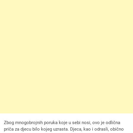
Zbog mnogobrojnih poruka koje u sebi nosi, ovo je odlična
priča za djecu bilo kojeg uzrasta. Djeca, kao i odrasli, obično