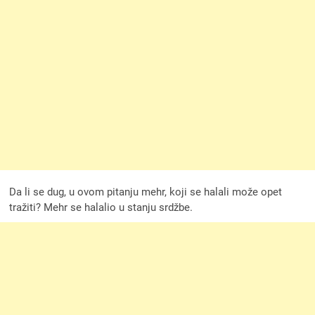
Da li se dug, u ovom pitanju mehr, koji se halali može opet
tražiti? Mehr se halalio u stanju srdžbe.