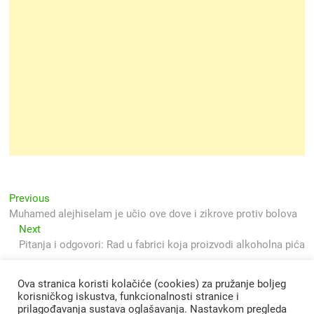
Navigacija
Previous
Previous
post:
Muhamed alejhiselam je učio ove dove i zikrove protiv bolova
objava
Next
Next
post:
Pitanja i odgovori: Rad u fabrici koja proizvodi alkoholna pića
Ova stranica koristi kolačiće (cookies) za pružanje boljeg
korisničkog iskustva, funkcionalnosti stranice i
prilagođavanja sustava oglašavanja. Nastavkom pregleda