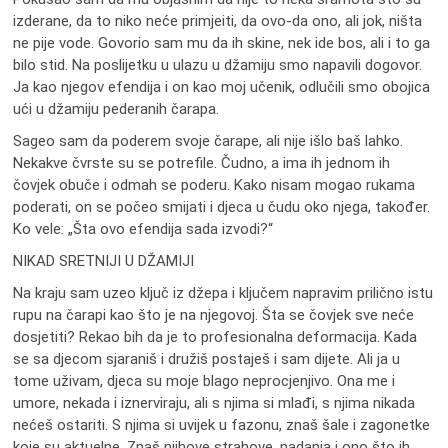
izderane, da to niko neće primjeiti, da ovo-da ono, ali jok, ništa
ne pije vode. Govorio sam mu da ih skine, nek ide bos, ali i to ga
bilo stid. Na poslijetku u ulazu u džamiju smo napavili dogovor.
Ja kao njegov efendija i on kao moj učenik, odlučili smo obojica
ući u džamiju pederanih čarapa.
Sageo sam da poderem svoje čarape, ali nije išlo baš lahko.
Nekakve čvrste su se potrefile. Čudno, a ima ih jednom ih
čovjek obuče i odmah se poderu. Kako nisam mogao rukama
poderati, on se počeo smijati i djeca u čudu oko njega, također.
Ko vele: „Šta ovo efendija sada izvodi?“
NIKAD SRETNIJI U DŽAMIJI
Na kraju sam uzeo ključ iz džepa i ključem napravim prilično istu
rupu na čarapi kao što je na njegovoj. Šta se čovjek sve neće
dosjetiti? Rekao bih da je to profesionalna deformacija. Kada
se sa djecom sjaraniš i družiš postaješ i sam dijete. Ali ja u
tome uživam, djeca su moje blago neprocjenjivo. Ona me i
umore, nekada i iznerviraju, ali s njima si mlađi, s njima nikada
nećeš ostariti. S njima si uvijek u fazonu, znaš šale i zagonetke
koje su aktuelne. Znaš njihove strahove, nadanja i ono što ih