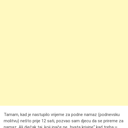
Tamam, kad je nastupilo vrijeme za podne namaz (podnevsku
molitvu) nešto prije 12 sati, pozvao sam djecu da se prireme za
namaz. Ali dječak taj, koji inače ne „hvata krivine“ kad treba u