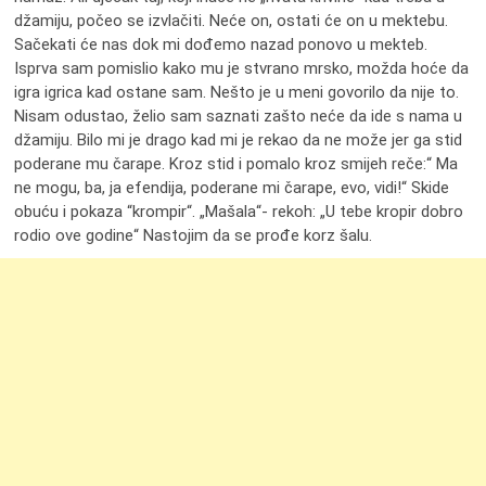
džamiju, počeo se izvlačiti. Neće on, ostati će on u mektebu.
Sačekati će nas dok mi dođemo nazad ponovo u mekteb.
Isprva sam pomislio kako mu je stvrano mrsko, možda hoće da
igra igrica kad ostane sam. Nešto je u meni govorilo da nije to.
Nisam odustao, želio sam saznati zašto neće da ide s nama u
džamiju. Bilo mi je drago kad mi je rekao da ne može jer ga stid
poderane mu čarape. Kroz stid i pomalo kroz smijeh reče:“ Ma
ne mogu, ba, ja efendija, poderane mi čarape, evo, vidi!“ Skide
obuću i pokaza “krompir“. „Mašala“- rekoh: „U tebe kropir dobro
rodio ove godine“ Nastojim da se prođe korz šalu.