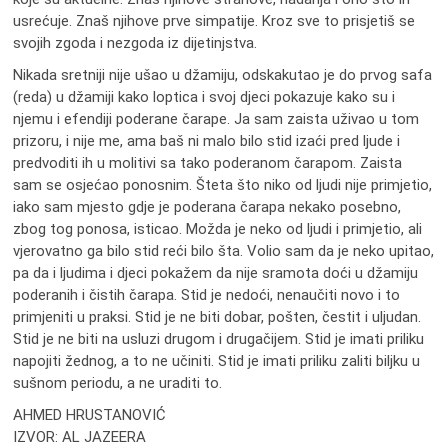
usrećuje. Znaš njihove prve simpatije. Kroz sve to prisjetiš se
svojih zgoda i nezgoda iz dijetinjstva.
Nikada sretniji nije ušao u džamiju, odskakutao je do prvog safa
(reda) u džamiji kako loptica i svoj djeci pokazuje kako su i
njemu i efendiji poderane čarape. Ja sam zaista uživao u tom
prizoru, i nije me, ama baš ni malo bilo stid izaći pred ljude i
predvoditi ih u molitivi sa tako poderanom čarapom. Zaista
sam se osjećao ponosnim. Šteta što niko od ljudi nije primjetio,
iako sam mjesto gdje je poderana čarapa nekako posebno,
zbog tog ponosa, isticao. Možda je neko od ljudi i primjetio, ali
vjerovatno ga bilo stid reći bilo šta. Volio sam da je neko upitao,
pa da i ljudima i djeci pokažem da nije sramota doći u džamiju
poderanih i čistih čarapa. Stid je nedoći, nenaučiti novo i to
primjeniti u praksi. Stid je ne biti dobar, pošten, čestit i uljudan.
Stid je ne biti na usluzi drugom i drugačijem. Stid je imati priliku
napojiti žednog, a to ne učiniti. Stid je imati priliku zaliti biljku u
sušnom periodu, a ne uraditi to.
AHMED HRUSTANOVIĆ
IZVOR: AL JAZEERA