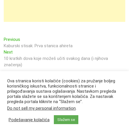
Previous
Navigacija
Previous
post:
Kaburski stisak: Prva stanica ahireta
objava
Next
Next
post:
10 kratkih dova koje možeš učiti svakog dana (i njihova
značenja)
Ova stranica koristi kolačiće (cookies) za pružanje boljeg
korisničkog iskustva, funkcionalnosti stranice i
prilagođavanja sustava oglašavanja. Nastavkom pregleda
portala slažete se sa korištenjem kolačića. Za nastavak
pregleda portala kliknite na “Slažem se”.
Do not sell my personal information
.
Podešavanje kolačića
Slažem se
Svjetlo Islama
| Designed by:
Theme Freesia
|
WordPress
| © Copyright All
right reserved