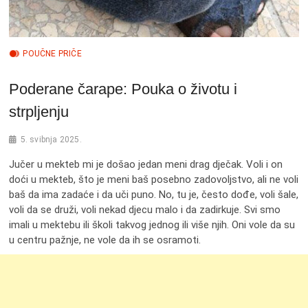
POUČNE PRIČE
Poderane čarape: Pouka o životu i
strpljenju
5. svibnja 2025.
Jučer u mekteb mi je došao jedan meni drag dječak. Voli i on
doći u mekteb, što je meni baš posebno zadovoljstvo, ali ne voli
baš da ima zadaće i da uči puno. No, tu je, često dođe, voli šale,
voli da se druži, voli nekad djecu malo i da zadirkuje. Svi smo
imali u mektebu ili školi takvog jednog ili više njih. Oni vole da su
u centru pažnje, ne vole da ih se osramoti.