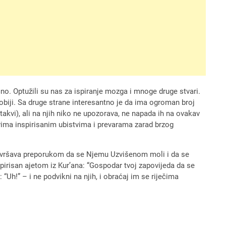
no. Optužili su nas za ispiranje mozga i mnoge druge stvari.
obiji. Sa druge strane interesantno je da ima ogroman broj
akvi), ali na njih niko ne upozorava, ne napada ih na ovakav
vima inspirisanim ubistvima i prevarama zarad brzog
a završava preporukom da se Njemu Uzvišenom moli i da se
nspirisan ajetom iz Kur’ana: “Gospodar tvoj zapovijeda da se
 “Uh!” – i ne podvikni na njih, i obraćaj im se riječima