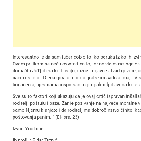
Interesantno je da sam jučer dobio toliko poruka iz kojih izv
Ovom prilikom se neću osvrtati na to, jer ne vidim razloga da
domaćih JuTjubera koji psuju, ružne i ogavne stvari govore, u
način i slično. Djeca grcaju u pornografskim sadržajima, TV
bogaćenja, pjesmama inspirisanim propalim ljubavima koje za
Sve su to faktori koji ukazuju da je ovaj crtić ispravan inš
roditelji poštuju i paze. Zar je pozivanje na najveće moralne 
samo Njemu klanjate i da roditeljima dobročinstvo činite. kad j
poštovanja punim. ” (El-Isra, 23)
Izvor: YouTube
fb profil : Eldar Tutnić