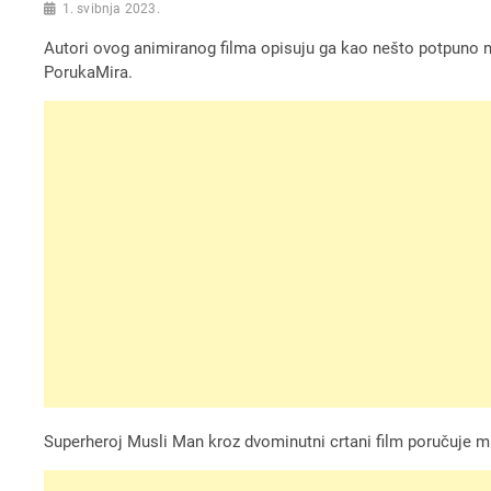
1. svibnja 2023.
Autori ovog animiranog filma opisuju ga kao nešto potpuno no
PorukaMira.
Superheroj Musli Man kroz dvominutni crtani film poručuje musl