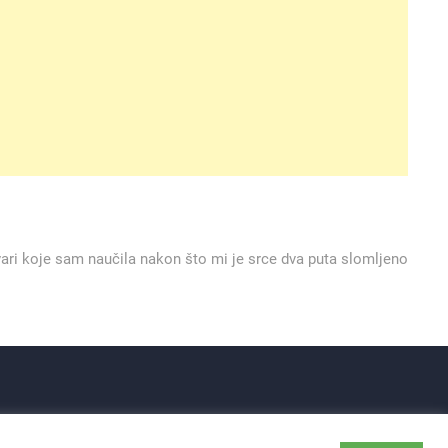
:
ari koje sam naučila nakon što mi je srce dva puta slomljeno