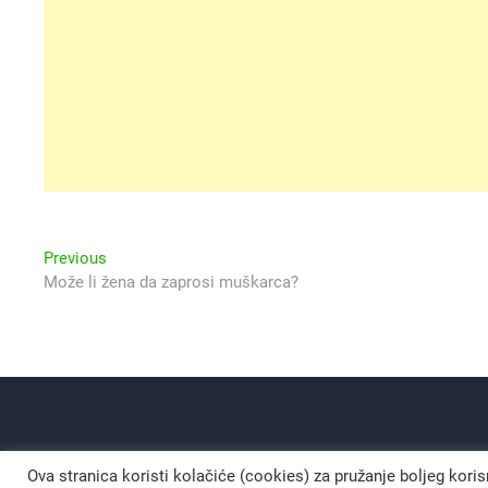
Navigacija
Previous
Previous
post:
Može li žena da zaprosi muškarca?
objava
Ova stranica koristi kolačiće (cookies) za pružanje boljeg kori