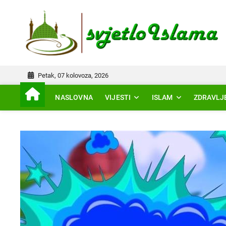
Skip
to
IS
content
Petak, 07 kolovoza, 2026
NASLOVNA
VIJESTI
ISLAM
ZDRAVLJ