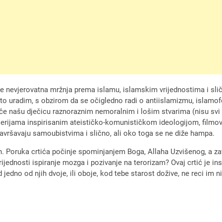
ire nevjerovatna mržnja prema islamu, islamskim vrijednostima i slič
 to uradim, s obzirom da se očigledno radi o antiislamizmu, islamof
če našu dječicu raznoraznim nemoralnim i lošim stvarima (nisu svi t
 serijama inspirisanim ateističko-komunističkom ideologijom, filmo
vršavaju samoubistvima i slično, ali oko toga se ne diže hampa.
allah. Poruka crtića počinje spominjanjem Boga, Allaha Uzvišenog, 
vrijednosti ispiranje mozga i pozivanje na terorizam? Ovaj crtić je i
edno od njih dvoje, ili oboje, kod tebe starost dožive, ne reci im ni: