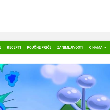
Svjetlo Islama
LAM – EDUKACIJA – AKTUELNOSTI
E
RECEPTI
POUČNE PRIČE
ZANIMLJIVOSTI
O NAMA