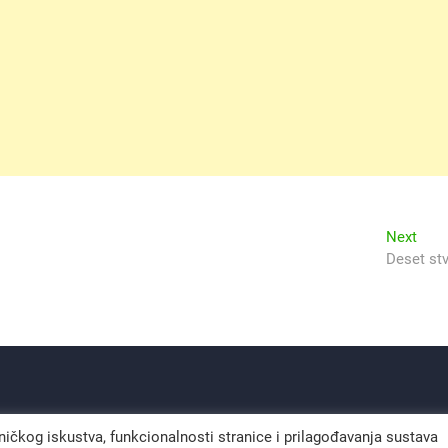
Next
Next
post
Deset stv
sničkog iskustva, funkcionalnosti stranice i prilagođavanja sustava