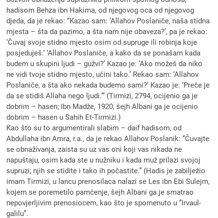
hadisom Behza ibn Hakima, od njegovog oca od njegovog
djeda, da je rekao: ‘’Kazao sam: ‘Allahov Poslaniče, naša stidna
mjesta – šta da pazimo, a šta nam nije obaveza?’, pa je rekao:
‘Čuvaj svoje stidno mjesto osim od supruge ili robinja koje
posjeduješ.‘ ‘Allahov Poslaniče, a kako da se ponašam kada
budem u skupini ljudi – gužvi?’ Kazao je: ‘Ako možeš da niko
ne vidi tvoje stidno mjesto, učini tako.’ Rekao sam: ‘Allahov
Poslaniče, a šta ako nekada budemo sami?’ Kazao je: ‘Preče je
da se stidiš Allaha nego ljudi.’” (Tirmizi, 2794, ocijenio ga je
dobrim – hasen; Ibn Madže, 1920, šejh Albani ga je ocijenio
dobrim – hasen u Sahih Et-Tirmizi.)
Kao što su to argumentirali slabim – daif hadisom, od
Abdullaha ibn Amra, r.a., da je rekao Allahov Poslanik: ‘’Čuvajte
se obnaživanja, zaista su uz vas oni koji vas nikada ne
napuštaju, osim kada ste u nužniku i kada muž prilazi svojoj
supruzi; njih se stidite i tako ih počastite.” (Hadis je zabilježio
imam Tirmizi, u lancu prenosilaca nalazi se Les ibn Ebi Sulejm,
kojem se poremetilo pamćenje, šejh Albani ga je smatrao
nepovjerljivim prenosiocem, kao što je spomenuto u ‘’Irvaul-
galilu’’.