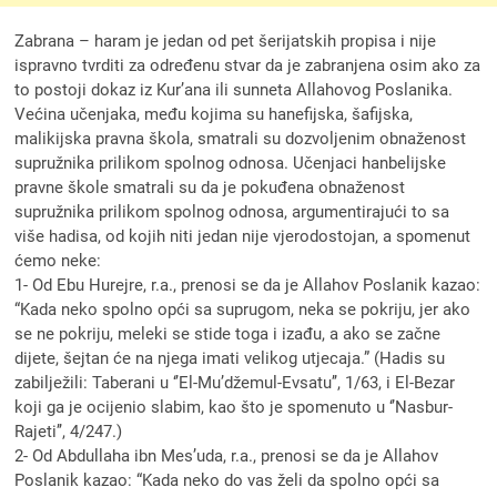
Zabrana – haram je jedan od pet šerijatskih propisa i nije
ispravno tvrditi za određenu stvar da je zabranjena osim ako za
to postoji dokaz iz Kur’ana ili sunneta Allahovog Poslanika.
Većina učenjaka, među kojima su hanefijska, šafijska,
malikijska pravna škola, smatrali su dozvoljenim obnaženost
supružnika prilikom spolnog odnosa. Učenjaci hanbelijske
pravne škole smatrali su da je pokuđena obnaženost
supružnika prilikom spolnog odnosa, argumentirajući to sa
više hadisa, od kojih niti jedan nije vjerodostojan, a spomenut
ćemo neke:
1- Od Ebu Hurejre, r.a., prenosi se da je Allahov Poslanik kazao:
“Kada neko spolno opći sa suprugom, neka se pokriju, jer ako
se ne pokriju, meleki se stide toga i izađu, a ako se začne
dijete, šejtan će na njega imati velikog utjecaja.” (Hadis su
zabilježili: Taberani u ‘’El-Mu’džemul-Evsatu’’, 1/63, i El-Bezar
koji ga je ocijenio slabim, kao što je spomenuto u ‘’Nasbur-
Rajeti’’, 4/247.)
2- Od Abdullaha ibn Mes’uda, r.a., prenosi se da je Allahov
Poslanik kazao: “Kada neko do vas želi da spolno opći sa