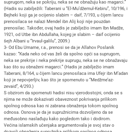
suprugom, neka se pokriju, neka se ne obnažuju kao magarci.”
(Hadis su zabilježili: Taberani u ‘’El-Mu’džemul-Kebiru’’, 10/196, i
Bejheki koji ga je ocijenio slabim – daif, 7/193, u čijem lancu
prenosilaca se nalazi Mendel ibn Alij koji nije pouzdan
prenosilac. Također, ovaj hadis je zabilježio imam Ibn Madže,
1921, od Utbe ibn Abdullaha, kojeg je slabim – daif ocijenio
šejh Albani u ‘’Irvaul-galilu’’, 2009.)
3- Od Ebu Umame, r.a., prenosi se da je Allahov Poslanik
kazao: “Kada neko od vas želi da spolno opći sa suprugom,
neka se prekrije i neka prekrije suprugu, neka se ne obnažavaju
kao što su obnaženi magarci.” (Hadis je zabilježio imam
Taberani, 8/164, u čijem lancu prenosilaca ima Ufejr ibn M’adan
koji je nepovjerljiv, kao što je spomenuto u ‘’Medžme’az-
zevaid’’, 4/293.)
S obzirom da spomenuti hadisi nisu vjerodostojni, onda se s
njima ne može dokazivati obaveznost pokrivanja prilikom
spolnog odnosa kao ni zabrana obnaženja tokom spolnog
odnosa. Osnova je da je supružnicima dozvoljeno da se
međusobno naslađuju kako pogledom tako i dodirom.
Većina islamskih učenjaka argumentovala je svoj stav o
dozvoli obnaženja supružnika prilikom spolnog odnosa,