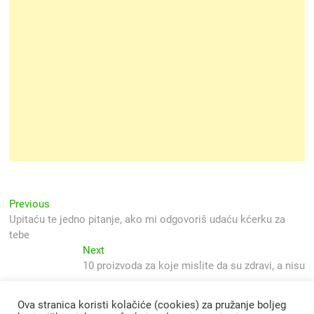
Navigacija
Previous
Previous
post:
Upitaću te jedno pitanje, ako mi odgovoriš udaću kćerku za
objava
tebe
Next
Next
post:
10 proizvoda za koje mislite da su zdravi, a nisu
Ova stranica koristi kolačiće (cookies) za pružanje boljeg