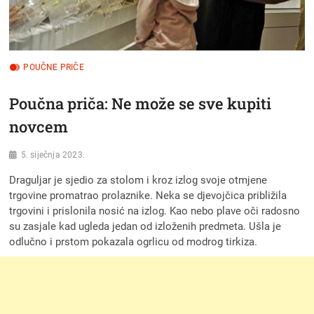
POUČNE PRIČE
Poučna priča: Ne može se sve kupiti
novcem
5. siječnja 2023.
Draguljar je sjedio za stolom i kroz izlog svoje otmjene
trgovine promatrao prolaznike. Neka se djevojčica približila
trgovini i prislonila nosić na izlog. Kao nebo plave oči radosno
su zasjale kad ugleda jedan od izloženih predmeta. Ušla je
odlučno i prstom pokazala ogrlicu od modrog tirkiza.