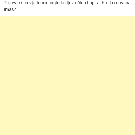
Trgovac s nevjericom pogleda djevojčicu i upita: Koliko novaca
imaš?