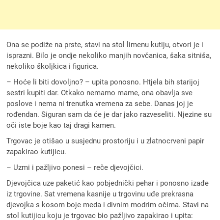
Ona se podiže na prste, stavi na stol limenu kutiju, otvori je i
isprazni. Bilo je ondje nekoliko manjih novčanica, šaka sitniša,
nekoliko školjkica i figurica.
– Hoće li biti dovoljno? – upita ponosno. Htjela bih starijoj
sestri kupiti dar. Otkako nemamo mame, ona obavlja sve
poslove i nema ni trenutka vremena za sebe. Danas joj je
rođendan. Siguran sam da će je dar jako razveseliti. Njezine su
oči iste boje kao taj dragi kamen.
Trgovac je otišao u susjednu prostoriju i u zlatnocrveni papir
zapakirao kutijicu.
– Uzmi i pažljivo ponesi – reče djevojčici.
Djevojčica uze paketić kao pobjednički pehar i ponosno izađe
iz trgovine. Sat vremena kasnije u trgovinu uđe prekrasna
djevojka s kosom boje meda i divnim modrim očima. Stavi na
stol kutijicu koju je trgovac bio pažljivo zapakirao i upita: