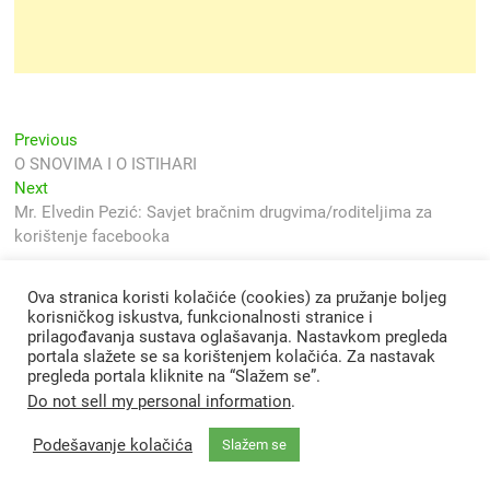
Navigacija
Previous
Previous
post:
O SNOVIMA I O ISTIHARI
objava
Next
Next
post:
Mr. Elvedin Pezić: Savjet bračnim drugvima/roditeljima za
korištenje facebooka
Ova stranica koristi kolačiće (cookies) za pružanje boljeg
korisničkog iskustva, funkcionalnosti stranice i
prilagođavanja sustava oglašavanja. Nastavkom pregleda
portala slažete se sa korištenjem kolačića. Za nastavak
pregleda portala kliknite na “Slažem se”.
Do not sell my personal information
.
Podešavanje kolačića
Slažem se
Svjetlo Islama
| Designed by:
Theme Freesia
|
WordPress
| © Copyright All
right reserved