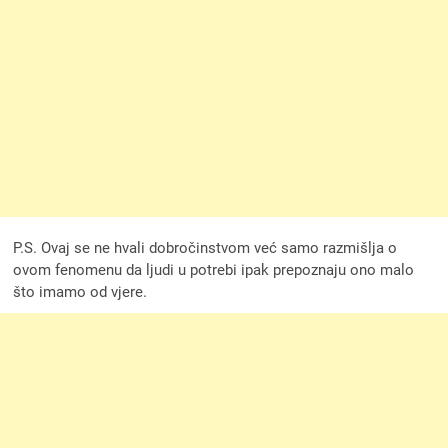
P.S. Ovaj se ne hvali dobročinstvom već samo razmišlja o
ovom fenomenu da ljudi u potrebi ipak prepoznaju ono malo
što imamo od vjere.