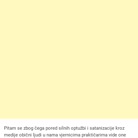
Pitam se zbog čega pored silnih optužbi i satanizacije kroz
medije obični ljudi u nama vjernicima praktičarima vide one