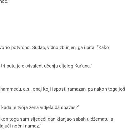
noć.”
ovorio potvrdno. Sudac, vidno zbunjen, ga upita: “Kako
i puta je ekvivalent učenju cijelog Kur’ana.“
hammedu, a.s., onaj koji isposti ramazan, pa nakon toga još
 kada je tvoja žena vidjela da spavaš?“
nakon toga sam sljedeći dan klanjao sabah u džematu, a
jajući noćni-namaz.“