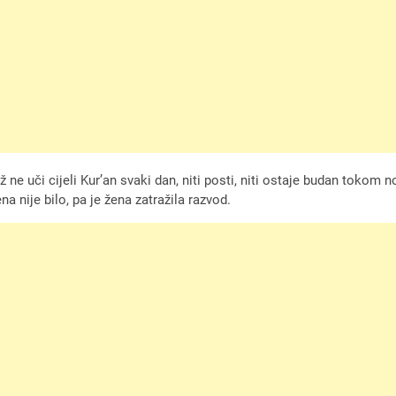
ne uči cijeli Kur’an svaki dan, niti posti, niti ostaje budan tokom n
a nije bilo, pa je žena zatražila razvod.