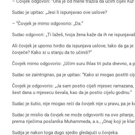
– Čovjek odgovori: “Ona je od mene tražila da učim cijeli Kur
Sudac je upitao: „Jesi li ispunjavao ove uslove?
– “Čovjek je mirno odgovorio: „Da.“
Sudac odgovori: „Ti lažeš, tvoja žena kaže da ih ne ispunjavaš
Ali čovjek je uporno tvrdio da ispunjava uslove, tako da ga je
čovječe? Kako si u stanju da to učiniš?“
Čovjek mirno odgovorio: „Učim suru Ihlas tri puta dnevno, a p
Sudac se zaintrigirao, pa je upitao: “Kako si mogao postiti ci
Čovjek je odgovorio: „Ja sam postio cijeli mjesec ramazana,
šest dana u mjesecu ševala, kao da je postio cijelu godinu.“
Sudac je šutio, nije mogao reći da čovjek nije u pravu, pa je 
Sudac je mislio da čovjek ne može odgovoriti na ovo pitanje,
prema riječima poslanika Muhammeda, a.s., „Onaj koji je klanj
Sudija je nakon toga dugo sjedio gledajući u čovjeka.