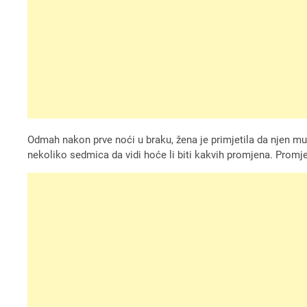
Odmah nakon prve noći u braku, žena je primjetila da njen muž 
nekoliko sedmica da vidi hoće li biti kakvih promjena. Promjen