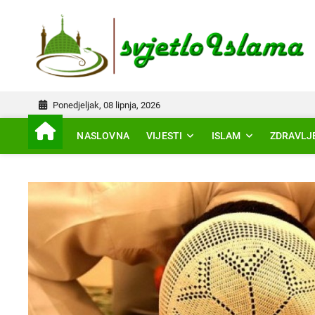
Skip
to
IS
content
Ponedjeljak, 08 lipnja, 2026
NASLOVNA
VIJESTI
ISLAM
ZDRAVLJ