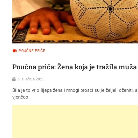
POUČNE PRIČE
Poučna priča: Žena koja je tražila muža 
6. siječnja 2023.
Bila je to vrlo lijepa žena i mnogi prosci su je željeli oženiti
vjenčao.