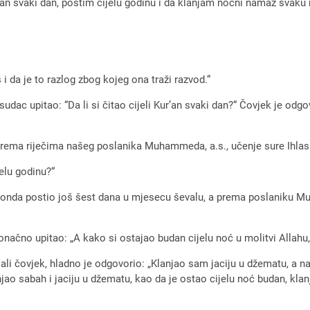
’an svaki dan, postim cijelu godinu i da klanjam noćni namaz svaku 
 i da je to razlog zbog kojeg ona traži razvod.“
 sudac upitao: “Da li si čitao cijeli Kur’an svaki dan?“ Čovjek je odg
rema riječima našeg poslanika Muhammeda, a.s., učenje sure Ihlas tr
jelu godinu?“
 onda postio još šest dana u mjesecu ševalu, a prema poslaniku Mu
konačno upitao: „A kako si ostajao budan cijelu noć u molitvi Allahu,
 ali čovjek, hladno je odgovorio: „Klanjao sam jaciju u džematu, a 
ao sabah i jaciju u džematu, kao da je ostao cijelu noć budan, klan