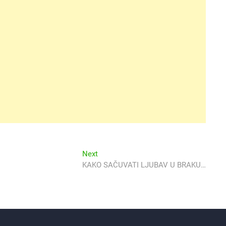
Next
Next
post:
KAKO SAČUVATI LJUBAV U BRAKU…