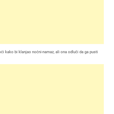
oći kako bi klanjao noćni-namaz, ali ona odluči da ga pusti