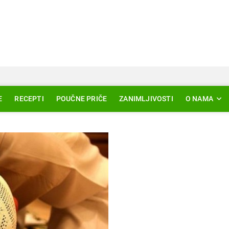
Svjetlo Islama
LAM – EDUKACIJA – AKTUELNOSTI
E
RECEPTI
POUČNE PRIČE
ZANIMLJIVOSTI
O NAMA