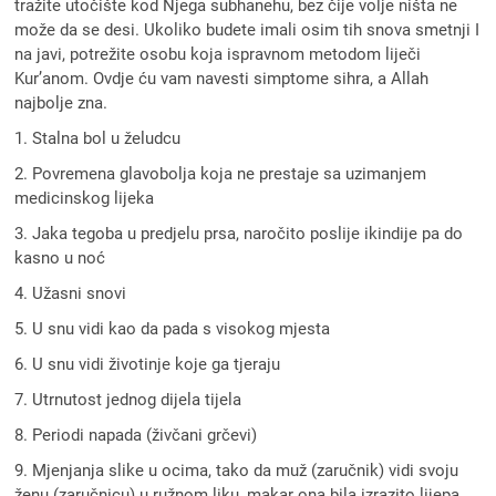
tražite utočište kod Njega subhanehu, bez čije volje ništa ne
može da se desi. Ukoliko budete imali osim tih snova smetnji I
na javi, potrežite osobu koja ispravnom metodom liječi
Kur’anom. Ovdje ću vam navesti simptome sihra, a Allah
najbolje zna.
1. Stalna bol u želudcu
2. Povremena glavobolja koja ne prestaje sa uzimanjem
medicinskog lijeka
3. Jaka tegoba u predjelu prsa, naročito poslije ikindije pa do
kasno u noć
4. Užasni snovi
5. U snu vidi kao da pada s visokog mjesta
6. U snu vidi životinje koje ga tjeraju
7. Utrnutost jednog dijela tijela
8. Periodi napada (živčani grčevi)
9. Mjenjanja slike u ocima, tako da muž (zaručnik) vidi svoju
ženu (zaručnicu) u ružnom liku, makar ona bila izrazito lijepa.