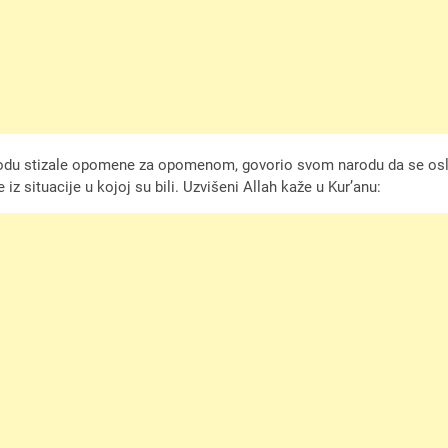
narodu stizale opomene za opomenom, govorio svom narodu da se os
e iz situacije u kojoj su bili. Uzvišeni Allah kaže u Kur’anu: