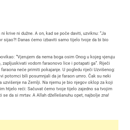
ni krive ni dužne. A on, kad se poče daviti, uzviknu: “Ja
r sijao?! Danas ćemo izbaviti samo tijelo tvoje da bi bio
i povikao: “Vjerujem da nema boga osim Onog u kojeg vjeruju
, zapljuskivati vodom faraonovo lice i potapati ga”. Riječi
od faraona neće primiti pokajanje. U pogledu riječi Uzvišenog:
lovi potomci bili posumnjali da je faraon umro. Čak su neki
a uzvišenje na Zemlji. Na njemu je bio njegov oklop za koji
im htjelo reći: Sačuvat ćemo tvoje tijelo zajedno sa tvojim
se da si mrtav. A Allah džellešanuhu opet, najbolje zna!