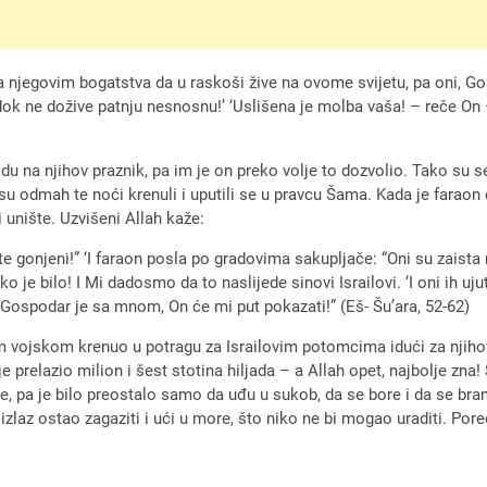
a njegovim bogatstva da u raskoši žive na ovome svijetu, pa oni, G
 dok ne dožive patnju nesnosnu!’ ‘Uslišena je molba vaša! – reče On
 idu na njihov praznik, pa im je on preko volje to dozvolio. Tako su
 su odmah te noći krenuli i uputili se u pravcu Šama. Kada je faraon 
 i unište. Uzvišeni Allah kaže:
onjeni!” ‘I faraon posla po gradovima sakupljače: “Oni su zaista mala
Tako je bilo! I Mi dadosmo da to naslijede sinovi Israilovi. ‘I oni ih 
 Gospodar je sa mnom, On će mi put pokazati!” (Eš- Šu’ara, 52-62)
jom vojskom krenuo u potragu za Israilovim potomcima idući za njih
e prelazio milion i šest stotina hiljada – a Allah opet, najbolje zna!
e, pa je bilo preostalo samo da uđu u sukob, da se bore i da se bra
t i izlaz ostao zagaziti i ući u more, što niko ne bi mogao uraditi. Por