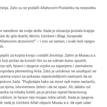
 mučenja. Zato su se požalili Allahovom Poslaniku na nezavidnu
u je naređeno da ovdje dođe. Kada je situacija postala krajnje
duše do grla doprle, Moćni, Uzvišeni i Blagi, Gospodar
 Allahovom dozvolom!” – i ono se rastavi, i svaki bok njegov
li.
jepilo za kopita konja i ostalih životinja. Zatim je Musau a.s.
 koji prolaz da koristi! Oni su se odmah žurno spustili,
iza njih, faraon i njegova vojska su zapanjeno i zastrašeno
elo Gospodara plemenitog Arša. Zato je ustuknuo ne usuđujući se
m, prema vojsci se pokazao nepokolebljivim nastojeći da se
 pokore, kaže: “Pogledajte kako se more radi mene rastavilo,
za njima, istovremeno želeći i da se spasi. Ali, daleko od
janika na mladoj kobili, pa je prošao ispred faraonovog
obilom, te faraon nije mogao ništa učinili. Kada je njegova
li, tada je Uzvišeni Allah objavio Musau a.s. da opet udari