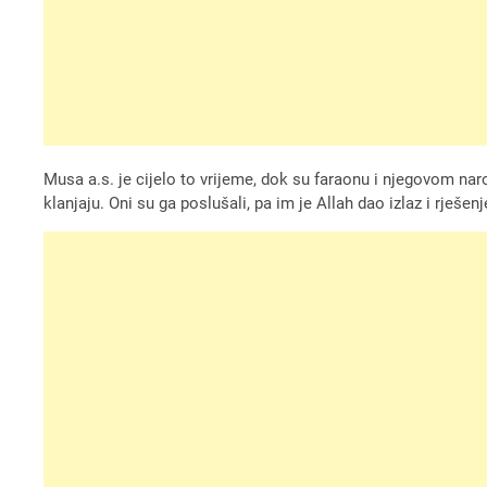
Musa a.s. je cijelo to vrijeme, dok su faraonu i njegovom 
klanjaju. Oni su ga poslušali, pa im je Allah dao izlaz i rješenj