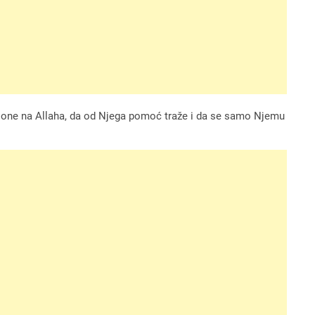
lone na Allaha, da od Njega pomoć traže i da se samo Njemu