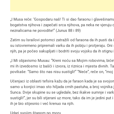
„I Musa reče: ‘Gospodaru naš! Ti si dao faraonu i glavešinam
bogatstva njihova i zapečati srca njihova, pa neka ne vjeruju
neznalicama ne povodite!” (Junus 88 i 89)
Zatim su Israilovi potomci zatražili od faraona da ih pusti da
su istovremeno pripremali varku da ih pobiju i protjeraju. Oni
njih, pa je počeo sakupljati i bodriti svoju vojsku da ih stignu
„I Mi objavismo Musau: “Kreni noću sa Mojim robovima, bićete g
mi ih izvedosmo iz bašči i izvora, iz riznica i mjesta divnih. 
povikaše: “Samo što nas nisu sustigli!” “Neće”, reče on, “moj
Učenjaci iz oblasti tefsira kažu da je faraon kada je sa svo
samo u konjici imao sto hiljada crnih pastuha, a broj vojnika j
Sunca. Dvije skupine su se ugledale, bez ikakve sumnje i vark
sustigli!”, jer su bili stjerani uz more, tako da im je jedini pu
ih je bio stijesnio i već krenuo na njih.
Udari svojim štapom po moru