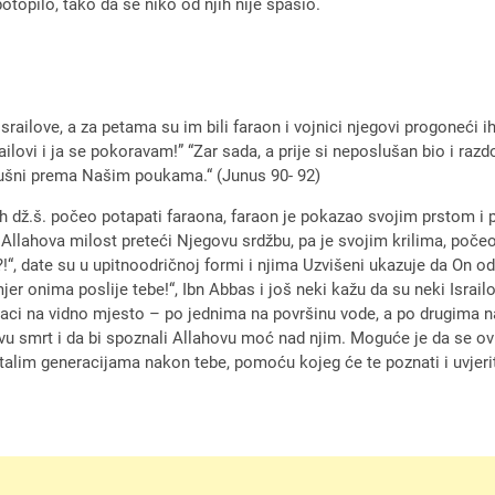
otopilo, tako da se niko od njih nije spasio.
ailove, a za petama su im bili faraon i vojnici njegovi progoneći ih 
lovi i ja se pokoravam!” “Zar sada, a prije si neposlušan bio i razdo
odušni prema Našim poukama.“ (Junus 90- 92)
lah dž.š. počeo potapati faraona, faraon je pokazao svojim prstom 
e Allahova milost preteći Njegovu srdžbu, pa je svojim krilima, počeo
io?!“, date su u upitnoodričnoj formi i njima Uzvišeni ukazuje da On 
jer onima poslije tebe!“, Ibn Abbas i još neki kažu da su neki Israi
izbaci na vidno mjesto – po jednima na površinu vode, a po drugima n
egovu smrt i da bi spoznali Allahovu moć nad njim. Moguće je da se ov
im generacijama nakon tebe, pomoću kojeg će te poznati i uvjeriti 