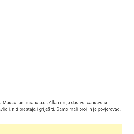
u Musau ibn Imranu a.s., Allah im je dao veličanstvene i
li, niti prestajali griješiti. Samo mali broj ih je povjeravao,