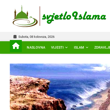
Skip
to
IS
content
Subota, 08 kolovoza, 2026
NASLOVNA
VIJESTI
ISLAM
ZDRAVLJ