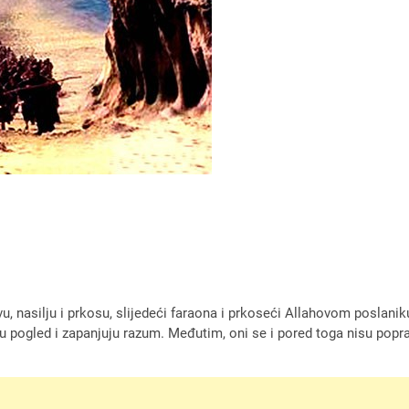
u, nasilju i prkosu, slijedeći faraona i prkoseći Allahovom poslanik
pogled i zapanjuju razum. Međutim, oni se i pored toga nisu popravlja