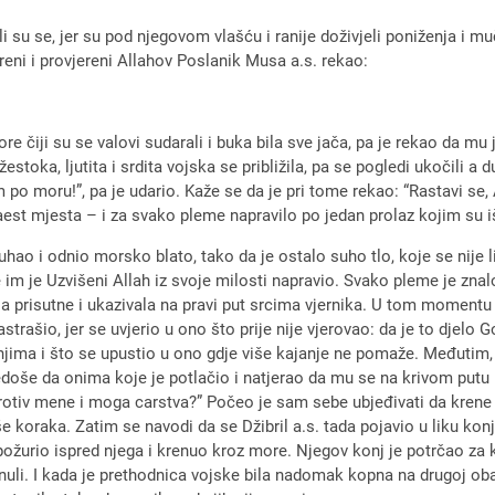
ili su se, jer su pod njegovom vlašću i ranije doživjeli poniženja i
kreni i provjereni Allahov Poslanik Musa a.s. rekao:
ore čiji su se valovi sudarali i buka bila sve jača, pa je rekao da m
stoka, ljutita i srdita vojska se približila, pa se pogledi ukočili a 
 po moru!”, pa je udario. Kaže se da je pri tome rekao: “Rastavi se,
est mjesta – i za svako pleme napravilo po jedan prolaz kojim su iš
hao i odnio morsko blato, tako da je ostalo suho tlo, koje se nije li
im je Uzvišeni Allah iz svoje milosti napravio. Svako pleme je znalo
la prisutne i ukazivala na pravi put srcima vjernika. U tom momentu 
e zastrašio, jer se uvjerio u ono što prije nije vjerovao: da je to dj
za njima i što se upustio u ono gdje više kajanje ne pomaže. Međuti
vedoše da onima koje je potlačio i natjerao da mu se na krivom putu
protiv mene i moga carstva?” Počeo je sam sebe ubjeđivati da krene 
e koraka. Zatim se navodi da se Džibril a.s. tada pojavio u liku kon
požurio ispred njega i krenuo kroz more. Njegov konj je potrčao za k
urnuli. I kada je prethodnica vojske bila nadomak kopna na drugoj oba