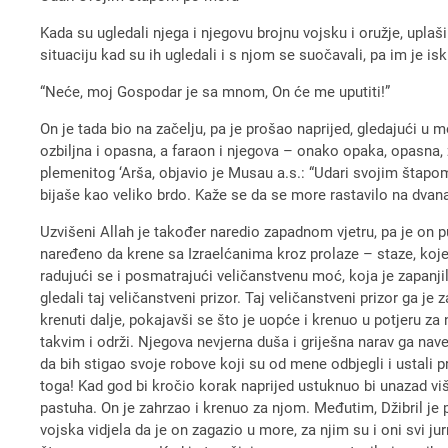
Kada su ugledali njega i njegovu brojnu vojsku i oružje, uplaš
situaciju kad su ih ugledali i s njom se suočavali, pa im je is
“Neće, moj Gospodar je sa mnom, On će me uputiti!”
On je tada bio na začelju, pa je prošao naprijed, gledajući u m
ozbiljna i opasna, a faraon i njegova – onako opaka, opasna, že
plemenitog ‘Arša, objavio je Musau a.s.: “Udari svojim štapom
bijaše kao veliko brdo. Kaže se da se more rastavilo na dvana
Uzvišeni Allah je također naredio zapadnom vjetru, pa je on pu
naređeno da krene sa Izraelćanima kroz prolaze – staze, koje 
radujući se i posmatrajući veličanstvenu moć, koja je zapanji
gledali taj veličanstveni prizor. Taj veličanstveni prizor ga j
krenuti dalje, pokajavši se što je uopće i krenuo u potjeru 
takvim i održi. Njegova nevjerna duša i griješna narav ga na
da bih stigao svoje robove koji su od mene odbjegli i ustali 
toga! Kad god bi kročio korak naprijed ustuknuo bi unazad viš
pastuha. On je zahrzao i krenuo za njom. Međutim, Džibril je 
vojska vidjela da je on zagazio u more, za njim su i oni svi j