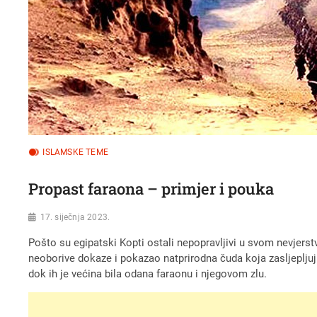
ISLAMSKE TEME
Propast faraona – primjer i pouka
17. siječnja 2023.
Pošto su egipatski Kopti ostali nepopravljivi u svom nevjerstv
neoborive dokaze i pokazao natprirodna čuda koja zasljepljuju 
dok ih je većina bila odana faraonu i njegovom zlu.