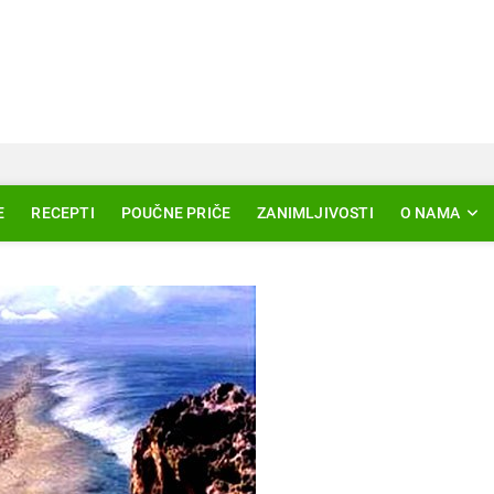
Svjetlo Islama
LAM – EDUKACIJA – AKTUELNOSTI
E
RECEPTI
POUČNE PRIČE
ZANIMLJIVOSTI
O NAMA