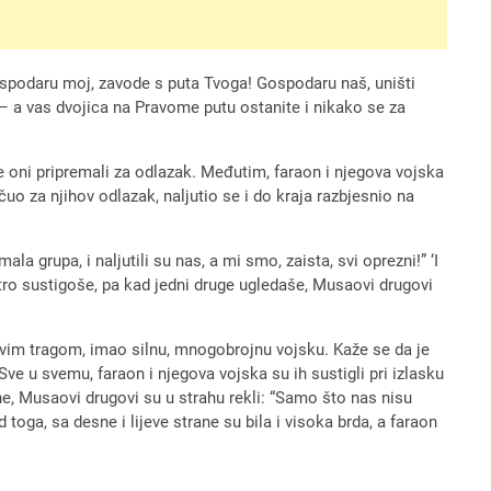
ospodaru moj, zavode s puta Tvoga! Gospodaru naš, uništi
 – a vas dvojica na Pravome putu ostanite i nikako se za
 se oni pripremali za odlazak. Međutim, faraon i njegova vojska
čuo za njihov odlazak, naljutio se i do kraja razbjesnio na
 grupa, i naljutili su nas, a mi smo, zaista, svi oprezni!” ‘I
ujutro sustigoše, pa kad jedni druge ugledaše, Musaovi drugovi
ovim tragom, imao silnu, mnogobrojnu vojsku. Kaže se da je
 Sve u svemu, faraon i njegova vojska su ih sustigli pri izlasku
ne, Musaovi drugovi su u strahu rekli: “Samo što nas nisu
ed toga, sa desne i lijeve strane su bila i visoka brda, a faraon