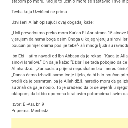
štapom po moru. Kad je to učinio more se sastavilo i sve ih p
Tevba koju Uzvišeni ne prima
Uzvišeni Allah opisujući ovaj događaj kaže:
„I Mi prevedosmo preko mora Kur’an El-Asr strana 15 sinove Isr
vjerujem da nema boga osim Onoga u kojeg vjeruju sinovi Israi
poučan primjer onima poslije tebe”- ali mnogi ljudi su ravn
Ibn Ebi Hatim navodi od Ibn Abbasa da je rekao: “Kada je Al
sinovi Israilovi.” On dalje kaže: “Džibril se tada pobojao da ć
Allaha dž.š.: „Zar sada, a prije si neposlušan bio i nered čin
„Danas ćemo izbaviti samo tvoje tijelo, da bi bilo poučan prim
tvrdili da je besmrtan, pa je Allah dž.š. naredio moru da ga 
su znali da ga je nosio. To je urađeno da bi se uvjerili u nj
oklopom, da bi bio opomena Israilovim potomcima i svim ostal
Izvor: El-Asr, br. 9
Priprema: Menhedž