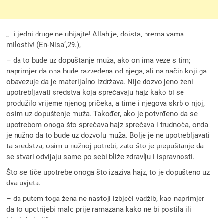
„…i jedni druge ne ubijajte! Allah je, doista, prema vama
milostiv! (En-Nisa’,29.),
– da to bude uz dopuštanje muža, ako on ima veze s tim;
naprimjer da ona bude razvedena od njega, ali na način koji ga
obavezuje da je materijalno izdržava. Nije dozvoljeno ženi
upotrebljavati sredstva koja sprečavaju hajz kako bi se
produžilo vrijeme njenog pričeka, a time i njegova skrb o njoj,
osim uz dopuštenje muža. Također, ako je potvrđeno da se
upotrebom onoga što sprečava hajz sprečava i trudnoća, onda
je nužno da to bude uz dozvolu muža. Bolje je ne upotrebljavati
ta sredstva, osim u nužnoj potrebi, zato što je prepuštanje da
se stvari odvijaju same po sebi bliže zdravlju i ispravnosti.
Što se tiče upotrebe onoga što izaziva hajz, to je dopušteno uz
dva uvjeta:
– da putem toga žena ne nastoji izbjeći vadžib, kao naprimjer
da to upotrijebi malo prije ramazana kako ne bi postila ili