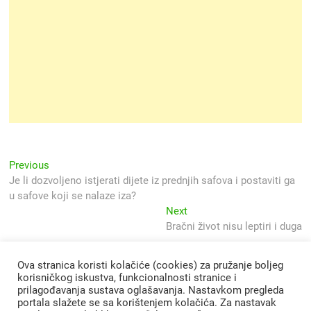
Navigacija
Previous
Previous
post:
Je li dozvoljeno istjerati dijete iz prednjih safova i postaviti ga
objava
u safove koji se nalaze iza?
Next
Next
post:
Bračni život nisu leptiri i duga
Ova stranica koristi kolačiće (cookies) za pružanje boljeg
korisničkog iskustva, funkcionalnosti stranice i
prilagođavanja sustava oglašavanja. Nastavkom pregleda
portala slažete se sa korištenjem kolačića. Za nastavak