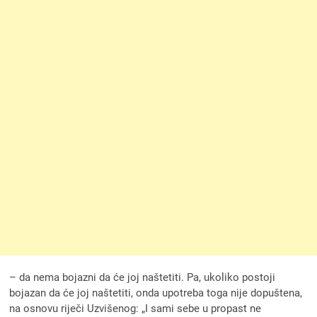
– da nema bojazni da će joj naštetiti. Pa, ukoliko postoji
bojazan da će joj naštetiti, onda upotreba toga nije dopuštena,
na osnovu riječi Uzvišenog: „I sami sebe u propast ne