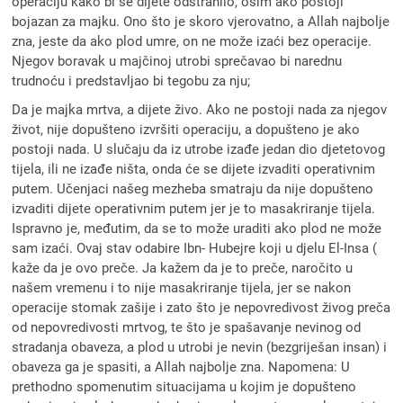
operaciju kako bi se dijete odstranilo, osim ako postoji
bojazan za majku. Ono što je skoro vjerovatno, a Allah najbolje
zna, jeste da ako plod umre, on ne može izaći bez operacije.
Njegov boravak u majčinoj utrobi sprečavao bi narednu
trudnoću i predstavljao bi tegobu za nju;
Da je majka mrtva, a dijete živo. Ako ne postoji nada za njegov
život, nije dopušteno izvršiti operaciju, a dopušteno je ako
postoji nada. U slučaju da iz utrobe izađe jedan dio djetetovog
tijela, ili ne izađe ništa, onda će se dijete izvaditi operativnim
putem. Učenjaci našeg mezheba smatraju da nije dopušteno
izvaditi dijete operativnim putem jer je to masakriranje tijela.
Ispravno je, međutim, da se to može uraditi ako plod ne može
sam izaći. Ovaj stav odabire Ibn- Hubejre koji u djelu El-Insa (
kaže da je ovo preče. Ja kažem da je to preče, naročito u
našem vremenu i to nije masakriranje tijela, jer se nakon
operacije stomak zašije i zato što je nepovredivost živog preča
od nepovredivosti mrtvog, te što je spašavanje nevinog od
stradanja obaveza, a plod u utrobi je nevin (bezgriješan insan) i
obaveza ga je spasiti, a Allah najbolje zna. Napomena: U
prethodno spomenutim situacijama u kojim je dopušteno