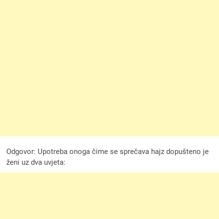
Odgovor: Upotreba onoga čime se sprečava hajz dopušteno je
ženi uz dva uvjeta: