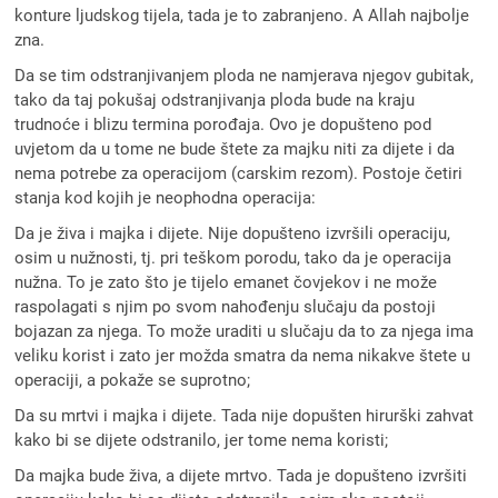
konture ljudskog tijela, tada je to zabranjeno. A Allah najbolje
zna.
Da se tim odstranjivanjem ploda ne namjerava njegov gubitak,
tako da taj pokušaj odstranjivanja ploda bude na kraju
trudnoće i blizu termina porođaja. Ovo je dopušteno pod
uvjetom da u tome ne bude štete za majku niti za dijete i da
nema potrebe za operacijom (carskim rezom). Postoje četiri
stanja kod kojih je neophodna operacija:
Da je živa i majka i dijete. Nije dopušteno izvršili operaciju,
osim u nužnosti, tj. pri teškom porodu, tako da je operacija
nužna. To je zato što je tijelo emanet čovjekov i ne može
raspolagati s njim po svom nahođenju slučaju da postoji
bojazan za njega. To može uraditi u slučaju da to za njega ima
veliku korist i zato jer možda smatra da nema nikakve štete u
operaciji, a pokaže se suprotno;
Da su mrtvi i majka i dijete. Tada nije dopušten hirurški zahvat
kako bi se dijete odstranilo, jer tome nema koristi;
Da majka bude živa, a dijete mrtvo. Tada je dopušteno izvršiti