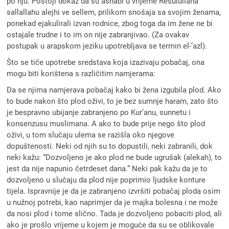
po nju. Postoji dokaz da su ashabi u vrijeme Resulullaha
sallallahu alejhi ve sellem, prilikom snošaja sa svojim ženama,
ponekad ejakulirali izvan rodnice, zbog toga da im žene ne bi
ostajale trudne i to im on nije zabranjivao. (Za ovakav
postupak u arapskom jeziku upotrebljava se termin el-’azl).
Što se tiče upotrebe sredstava koja izazivaju pobačaj, ona
mogu biti korištena s različitim namjerama:
Da se njima namjerava pobačaj kako bi žena izgubila plod. Ako
to bude nakon što plod oživi, to je bez sumnje haram, zato što
je bespravno ubijanje zabranjeno po Kur’anu, sunnetu i
konsenzusu muslimana. A ako to bude prije nego što plod
oživi, u tom slučaju ulema se razišla oko njegove
dopuštenosti. Neki od njih su to dopustili, neki zabranili, dok
neki kažu: “Dozvoljeno je ako plod ne bude ugrušak (alekah), to
jest da nije napunio četrdeset dana.” Neki pak kažu da je to
dozvoljeno u slučaju da plod nije poprimio ljudske konture
tijela. Ispravnije je da je zabranjeno izvršiti pobačaj ploda osim
u nužnoj potrebi, kao naprimjer da je majka bolesna i ne može
da nosi plod i tome slično. Tada je dozvoljeno pobaciti plod, ali
ako je prošlo vrijeme u kojem je moguće da su se oblikovale