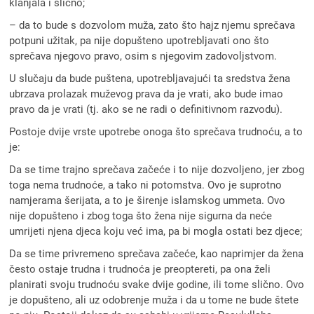
klanjala i slično;
– da to bude s dozvolom muža, zato što hajz njemu sprečava
potpuni užitak, pa nije dopušteno upotrebljavati ono što
sprečava njegovo pravo, osim s njegovim zadovoljstvom.
U slučaju da bude puštena, upotrebljavajući ta sredstva žena
ubrzava prolazak muževog prava da je vrati, ako bude imao
pravo da je vrati (tj. ako se ne radi o definitivnom razvodu).
Postoje dvije vrste upotrebe onoga što sprečava trudnoću, a to
je:
Da se time trajno sprečava začeće i to nije dozvoljeno, jer zbog
toga nema trudnoće, a tako ni potomstva. Ovo je suprotno
namjerama šerijata, a to je širenje islamskog ummeta. Ovo
nije dopušteno i zbog toga što žena nije sigurna da neće
umrijeti njena djeca koju već ima, pa bi mogla ostati bez djece;
Da se time privremeno sprečava začeće, kao naprimjer da žena
često ostaje trudna i trudnoća je preoptereti, pa ona želi
planirati svoju trudnoću svake dvije godine, ili tome slično. Ovo
je dopušteno, ali uz odobrenje muža i da u tome ne bude štete