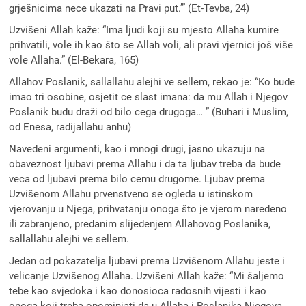
grješnicima nece ukazati na Pravi put.’” (Et-Tevba, 24)
Uzvišeni Allah kaže: “Ima ljudi koji su mjesto Allaha kumire
prihvatili, vole ih kao što se Allah voli, ali pravi vjernici još više
vole Allaha.” (El-Bekara, 165)
Allahov Poslanik, sallallahu alejhi ve sellem, rekao je: “Ko bude
imao tri osobine, osjetit ce slast imana: da mu Allah i Njegov
Poslanik budu draži od bilo cega drugoga… ” (Buhari i Muslim,
od Enesa, radijallahu anhu)
Navedeni argumenti, kao i mnogi drugi, jasno ukazuju na
obaveznost ljubavi prema Allahu i da ta ljubav treba da bude
veca od ljubavi prema bilo cemu drugome. Ljubav prema
Uzvišenom Allahu prvenstveno se ogleda u istinskom
vjerovanju u Njega, prihvatanju onoga što je vjerom naredeno
ili zabranjeno, predanim slijedenjem Allahovog Poslanika,
sallallahu alejhi ve sellem.
Jedan od pokazatelja ljubavi prema Uzvišenom Allahu jeste i
velicanje Uzvišenog Allaha. Uzvišeni Allah kaže: “Mi šaljemo
tebe kao svjedoka i kao donosioca radosnih vijesti i kao
onoga koji treba opominjati da u Allaha i Poslanika Njegova