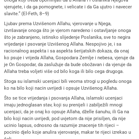
vjerujete, i da ga pomognete, i velicate i da Ga ujutro i navecer
slavite.” (El-Feth, 8–9)
Ljubav prema Uzvišenom Allahu, vjerovanje u Njega,
izvršavanje onoga što je vjerom naredeno i ostavljanje onoga
što je zabranjeno, istinsko slijedenje Poslanika, sve to negira
vrijedanje i psovanje Uzvišenog Allaha. Nespojivo je, i sa
racionalnog aspekta i sa aspekta šerijatskih dokaza, da onaj
ko psuje i vrijeda Allaha, Gospodara Zemlje i nebesa, vjeruje da
je On Gospodar, da zaslužuje da bude obožavan i da vjeruje da
Allaha treba voljeti više od bilo koga ili bilo cega drugoga.
Stoga su islamski ucenjaci bili veoma strogi u pogledu onoga
ko na bilo koji nacin uvrijedi i opsuje Uzvišenog Allaha.
Što se tice vrijedanja i psovanja Allaha, islamski ucenjaci
imaju jednoglasan stav, koji su prenijeli i zabilježili mnogi
ucenjaci, da je onaj ko opsuje Allaha, dželle šanuhu, ili Ga na
bilo koji nacin uvrijedi, pod uvjetom da nije prisiljen, da nije
ucinio lapsus, odnosno da razumije znacenje tih rijeci –
pocinio djelo koje anulira vjerovanje, makar te rijeci izrekao u
šali.