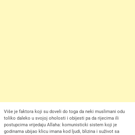
Više je faktora koji su doveli do toga da neki muslimani odu
toliko daleko u svojoj oholosti i obijesti pa da rijecima ili
postupcima vrijedaju Allaha: komunisticki sistem koji je
godinama ubijao klicu imana kod ljudi, blizina i suživot sa