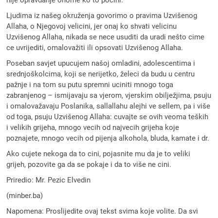
Ljudima iz našeg okruženja govorimo o pravima Uzvišenog
Allaha, o Njegovoj velicini, jer onaj ko shvati velicinu
Uzvišenog Allaha, nikada se nece usuditi da uradi nešto cime
ce uvrijediti, omalovažiti ili opsovati Uzvišenog Allaha.
Poseban savjet upucujem našoj omladini, adolescentima i
srednjoškolcima, koji se nerijetko, želeci da budu u centru
pažnje i na tom su putu spremni uciniti mnogo toga
zabranjenog – ismijavaju sa vjerom, vjerskim obilježjima, psuju
i omalovažavaju Poslanika, sallallahu alejhi ve sellem, pa i više
od toga, psuju Uzvišenog Allaha: cuvajte se ovih veoma teških
i velikih grijeha, mnogo vecih od najvecih grijeha koje
poznajete, mnogo vecih od pijenja alkohola, bluda, kamate i dr.
Ako cujete nekoga da to cini, pojasnite mu da je to veliki
grijeh, pozovite ga da se pokaje i da to više ne cini.
Priredio: Mr. Pezic Elvedin
(minber.ba)
Napomena: Proslijedite ovaj tekst svima koje volite. Da svi