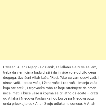
Uzvišeni Allah i Njegov Poslanik, sallallahu alejhi ve sellem,
treba da vjernicima budu draži i da ih više vole od bilo cega
drugoga. Uzvišeni Allah kaže: “Reci: ‘Ako su vam ocevi vaši, i
sinovi vaši, i braca vaša, i žene vaše, i rod vaš, i imanja vaša
koja ste stekli, i trgovacka roba za koju strahujete da prode
nece imati, i kuce vaše u kojima se prijatno osjecate – draži
od Allaha i Njegova Poslanika i od borbe na Njegovu putu,
onda pricekajte dok Allah Svoju odluku ne donese. A Allah