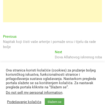
Navigacija
Previous
Previous
post:
Napitak koji čisti vaše arterije i pomaže srcu i tijelu da rade
objava
bolje
Next
Next
post:
Dova Allahovog iskrenog roba
Ova stranica koristi kolačiće (cookies) za pružanje boljeg
korisničkog iskustva, funkcionalnosti stranice i
prilagođavanja sustava oglašavanja. Nastavkom pregleda
portala slažete se sa korištenjem kolačića. Za nastavak
pregleda portala kliknite na “Slažem se”.
Do not sell my personal information
.
Podešavanje kolačića
Slažem se
Svjetlo Islama
| Designed by:
Theme Freesia
|
WordPress
| © Copyright All