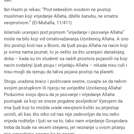
Ibn Hazm je rekao: “Pod nebeskim svodom ne postoji
musliman koji vrijedanje Allaha, dželle šanuhu, ne smatra
nevjerstvom.” (El-Muhalla, 11/411)
Islamski ucenjaci pod pojmom “vrijedanje i psovanje Allaha”
misle na bilo koji vid omalovažavanja Uzvišenog Allaha. A ono
što postoji kod nas u Bosni, da ljudi psuju Allaha na nacin koji
je svima nama poznat, to je nešto za što ucenjaci današnjeg
doba – kada su im studenti sa naših prostora pojasnili na koji
nacin ovdašnji ljudi psuju i vrijedaju Allaha – nikada nisu culi i
nisu mogli da vjeruju da takva pojava postoji na planeti.
Stoga, uvažena braco i poštovane sestre, cuvajte se da nekim
svojim postupkom ili rijecju ne uvrijedite Uzvišenog Allaha!
Poducimo svoju djecu da je psovanje i vrijedanje Allaha
postupak za koji se snose pogubne posljedice! Vjerujem da
ima ljudi koji to možda urade nesvjesni koliki su prijestup
ucinili, ali kao što niko od nas nije zadovoljan da mu neko
vrijeda roditelje i ljuti se na to, tako nam vrijedanje Gospodara
treba da bude na vecem stepenu, jer neznanje u ovom pitanju
nije opravdanje onome ko to pocini.