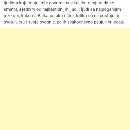
ljudima koji imaju loše govorne navike, do te mjere da se
smatraju jednim od najbestidnijih ljudi i ljudi sa najpoganijim
jezikom, kako na Balkanu tako i šire, toliko da ne poštuju ni
svoju vjeru i svoje svetinje, pa ih svakodnevno psuju i vrijedaju.