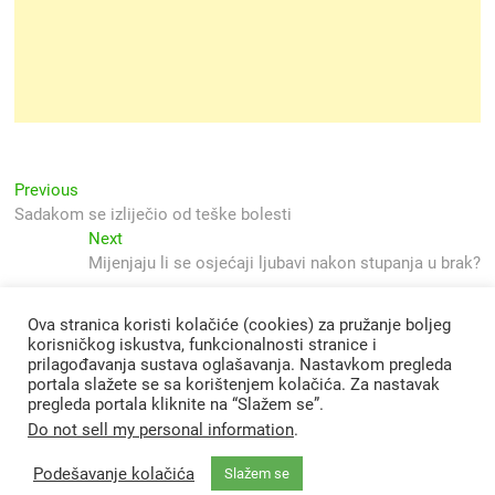
Navigacija
Previous
Previous
post:
Sadakom se izliječio od teške bolesti
objava
Next
Next
post:
Mijenjaju li se osjećaji ljubavi nakon stupanja u brak?
Ova stranica koristi kolačiće (cookies) za pružanje boljeg
korisničkog iskustva, funkcionalnosti stranice i
prilagođavanja sustava oglašavanja. Nastavkom pregleda
portala slažete se sa korištenjem kolačića. Za nastavak
pregleda portala kliknite na “Slažem se”.
Do not sell my personal information
.
Podešavanje kolačića
Slažem se
Svjetlo Islama
| Designed by:
Theme Freesia
|
WordPress
| © Copyright All