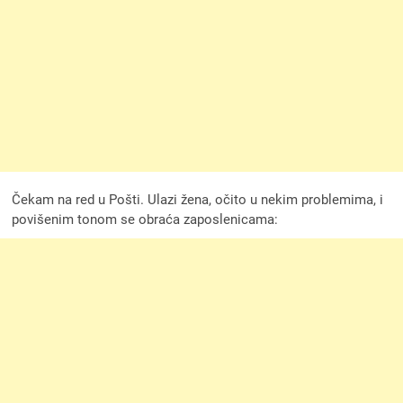
Čekam na red u Pošti. Ulazi žena, očito u nekim problemima, i
povišenim tonom se obraća zaposlenicama: