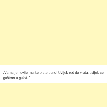
„Vama je i dvije marke plate puno! Uvijek red do vrata, uvijek se
gušimo u gužvi…“