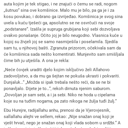
auta kojim je tek stigao, i ne znajući o čemu se radi, nogom
„šutnuo“ sina ove komšinice. Malo mu je bilo, pa ga je i za
kosu povukao, i dobrano ga izvrijeđao. Komšinica je svog sina
uvela u kuću tješeći ga, apsolutno se ne osvrčući na svoje
„podstanare“. Izašla je supruga grubijana koji sebi dozvoljava
ovakvo ponašanje. Očito joj je bilo neugodno. Vlasnica kuće u
kojoj su živjeli joj se samo nasmiješila i poselamila. Sjedila
sam tu, u njihovoj bašti. Zgranuta prizorom, očekivala sam da
će komšinica sada nešto komentirati. Munjevito sam smišljala
čime bih ju utješila. A ona je rekla:
„Neće čovjek uraditi djelo kojim isključivo želi Allahovo
zadovoljstvo, a da mu ga šejtan ne pokuša ukrasti i pokvariti.
Dunjaluk…“ „Možda si ipak trebala nešto reći, da se ne bi
ponavljalo. Dijete je to…“, rekoh dirnuta njenim saburom.
„Dovoljan je sam sebi, a i ja sebi. Niko ne hoda u cipelama
koje su na tuđim nogama, pa zato nikoga ne žulja tuđi žulj.“
Ebu Hurejre, radijallahu anhu, prenosi da je Vjerovjesnik,
sallallahu alejhi ve sellem, rekao: „Nije snažan onaj koji je
vješt hrvač, nego je snažan onaj koji vlada sobom u srdžbi.“ A