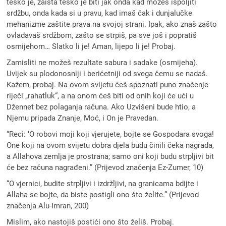
teško je, zaista teško je biti jak onda kad možeš ispoljiti
srdžbu, onda kada si u pravu, kad imaš čak i dunjalučke
mehanizme zaštite prava na svojoj strani. Ipak, ako znaš zašto
ovladavaš srdžbom, zašto se strpiš, pa sve još i popratiš
osmijehom… Slatko li je! Aman, lijepo li je! Probaj.
Zamisliti ne možeš rezultate sabura i sadake (osmijeha).
Uvijek su plodonosniji i berićetniji od svega čemu se nadaš.
Kažem, probaj. Na ovom svijetu ćeš spoznati puno značenje
riječi „rahatluk“, a na onom ćeš biti od onih koji će ući u
Džennet bez polaganja računa. Ako Uzvišeni bude htio, a
Njemu pripada Znanje, Moć, i On je Pravedan.
“Reci: ‘O robovi moji koji vjerujete, bojte se Gospodara svoga!
One koji na ovom svijetu dobra djela budu činili čeka nagrada,
a Allahova zemlja je prostrana; samo oni koji budu strpljivi bit
će bez računa nagrađeni.” (Prijevod značenja Ez-Zumer, 10)
“O vjernici, budite strpljivi i izdržljivi, na granicama bdijte i
Allaha se bojte, da biste postigli ono što želite.” (Prijevod
značenja Alu-Imran, 200)
Mislim, ako nastojiš postići ono što želiš. Probaj.