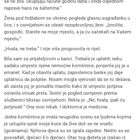
se ne zna. Skupljaju račune godinu dana i onda odjednom
naprave haos na šalterima.“
Žena pod hidžabom se okrene, pogleda glasnu sugrađanku u
lice, i s osmijehom se obrati nezadovoljnoj ženi: „Izvolite,
gospođo. Stanite na moje mjesto, a ja ću sačekati na Vašem
mjestu.“
„Hvala, ne treba.“ I nije više progovorila ni riječ.
Bila sam sa prijateljicom u banci. Trebala je uplatiti neku
sadaku umjesto njene nemoćne komšinice, povjerila joj je u
emanet. Kad je obavila uplatu, zaposlenica banke joj daje
uplatnicu da potpiše. Nisam mogla vjerovati da se to dešava,
ali zaista joj je ponudila mastilo kako bi umjesto potpisa
ostavila otisak prsta. Sestri je pogled usmjeren prema
službenici blistao osmijehom. Rekla je: „Ne, hvala, ipak ću
potpisati.“ Ona nosi nikab. I doktorica je medicine.
Jedna komšinica je imala neugodnu scenu sa ljudima kojima
je ustupila sprat svoje kuće da žive dok se ne snađu
(godinama). Njihova djeca su se igrala zajedno. Nešto su se
posvađali, dječaci k’o dječaci. Otac tog djeteta je izašao iz