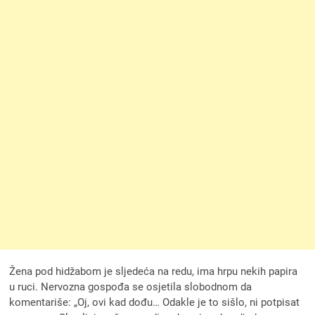
Žena pod hidžabom je sljedeća na redu, ima hrpu nekih papira
u ruci. Nervozna gospođa se osjetila slobodnom da
komentariše: „Oj, ovi kad dođu… Odakle je to sišlo, ni potpisat