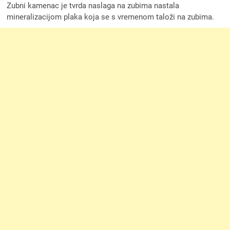
Zubni kamenac je tvrda naslaga na zubima nastala
mineralizacijom plaka koja se s vremenom taloži na zubima.