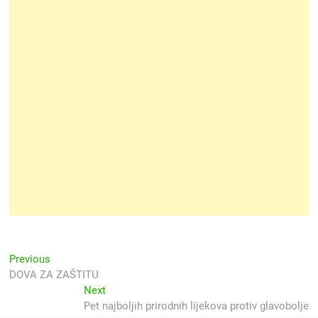
Navigacija
Previous
Previous
post:
DOVA ZA ZAŠTITU
objava
Next
Next
post:
Pet najboljih prirodnih lijekova protiv glavobolje