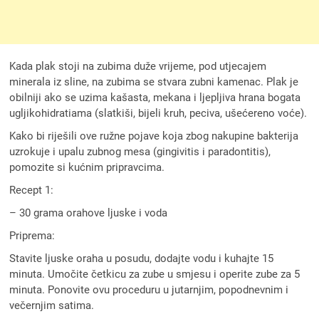
Kada plak stoji na zubima duže vrijeme, pod utjecajem
minerala iz sline, na zubima se stvara zubni kamenac. Plak je
obilniji ako se uzima kašasta, mekana i ljepljiva hrana bogata
ugljikohidratiama (slatkiši, bijeli kruh, peciva, ušećereno voće).
Kako bi riješili ove ružne pojave koja zbog nakupine bakterija
uzrokuje i upalu zubnog mesa (gingivitis i paradontitis),
pomozite si kućnim pripravcima.
Recept 1:
– 30 grama orahove ljuske i voda
Priprema:
Stavite ljuske oraha u posudu, dodajte vodu i kuhajte 15
minuta. Umočite četkicu za zube u smjesu i operite zube za 5
minuta. Ponovite ovu proceduru u jutarnjim, popodnevnim i
večernjim satima.