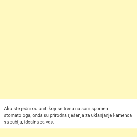
Ako ste jedni od onih koji se tresu na sam spomen
stomatologa, onda su prirodna rješenja za uklanjanje kamenca
sa zubiju, idealna za vas.