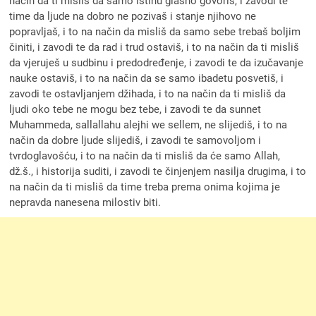
način da ti misliš da samo istinu glasno govoriš, i zavodi te
time da ljude na dobro ne pozivaš i stanje njihovo ne
popravljaš, i to na način da misliš da samo sebe trebaš boljim
činiti, i zavodi te da rad i trud ostaviš, i to na način da ti misliš
da vjeruješ u sudbinu i predodređenje, i zavodi te da izučavanje
nauke ostaviš, i to na način da se samo ibadetu posvetiš, i
zavodi te ostavljanjem džihada, i to na način da ti misliš da
ljudi oko tebe ne mogu bez tebe, i zavodi te da sunnet
Muhammeda, sallallahu alejhi we sellem, ne slijediš, i to na
način da dobre ljude slijediš, i zavodi te samovoljom i
tvrdoglavošću, i to na način da ti misliš da će samo Allah,
dž.š., i historija suditi, i zavodi te činjenjem nasilja drugima, i to
na način da ti misliš da time treba prema onima kojima je
nepravda nanesena milostiv biti.