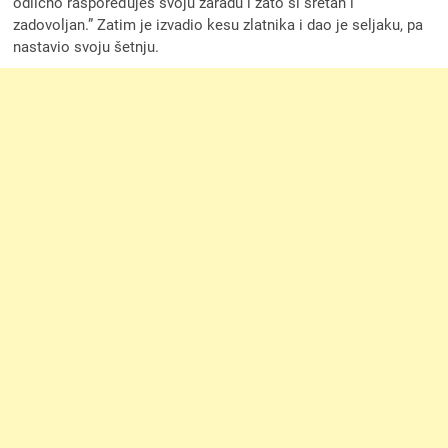
odlično raspoređuješ svoju zaradu i zato si sretan i
zadovoljan.” Zatim je izvadio kesu zlatnika i dao je seljaku, pa
nastavio svoju šetnju.