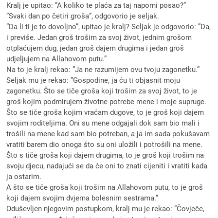
Kralj je upitao: ”A koliko te plaća za taj naporni posao?”
”Svaki dan po četiri groša”, odgovorio je seljak.
”Da li ti je to dovoljno”, upitao je kralj? Seljak je odgovorio: ”Da,
i previše. Jedan groš trošim za svoj život, jednim grošom
otplaćujem dug, jedan groš dajem drugima i jedan groš
udjeljujem na Allahovom putu.”
Na to je kralj rekao: ”Ja ne razumijem ovu tvoju zagonetku.”
Seljak mu je rekao: ”Gospodine, ja ću ti objasnit moju
zagonetku. Što se tiče groša koji trošim za svoj život, to je
groš kojim podmirujem životne potrebe mene i moje supruge.
Što se tiče groša kojim vraćam dugove, to je groš koji dajem
svojim roditeljima. Oni su mene odgajali dok sam bio mali i
trošili na mene kad sam bio potreban, a ja im sada pokušavam
vratiti barem dio onoga što su oni uložili i potrošili na mene.
Što s tiče groša koji dajem drugima, to je groš koji trošim na
svoju djecu, nadajući se da će oni to znati cijeniti i vratiti kada
ja ostarim.
A što se tiče groša koji trošim na Allahovom putu, to je groš
koji dajem svojim dvjema bolesnim sestrama.”
Oduševljen njegovim postupkom, kralj mu je rekao: ”Čovječe,