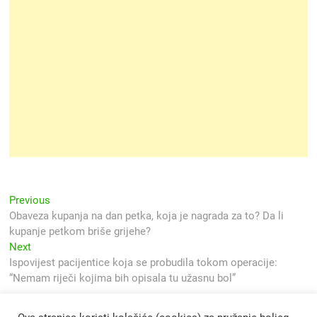
Navigacija
Previous
Previous
post:
Obaveza kupanja na dan petka, koja je nagrada za to? Da li
objava
kupanje petkom briše grijehe?
Next
Next
post:
Ispovijest pacijentice koja se probudila tokom operacije:
“Nemam riječi kojima bih opisala tu užasnu bol”