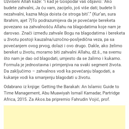
Uzvišeni Allah kaže: “i kad je Gospodar vaš objavio: ’Ako
budete zahvalni, Ja ću vam, zacijelo, još više dati; budete li
nezahvalni, kazna Moja doista će stroga biti’.” (Kur’an, sura
Ibrahim, ajet 7)To podrazumijeva da je povećanje bereketa
povezano sa zahvalnošću Allahu na blagodatima koje nam je
darovao. Znači između zahvale Bogu na blagodatima i bereketa
u životu postoji kauzalna/uzročno-posljedična veza, pa sa
povećanjem ovog prvog, dolazi i ovo drugo. Dakle, ako želimo
bereket u životu, moramo biti zahvalni Allahu, dž.š., na svemu
što nam je dao od blagodati, umjesto da se žalimo i kukamo.
Formula je jednostavna i primjenjiva na svaki segment života.
Da zaključimo – zahvalnos vodi ka povećanju blagodati, a
kukanje vodi ka smanjenju blagodati u životu.
Odabrano iz knjige: Getting the Barakah: An Islamic Guide to
Time Management, Abu Muawiyah Ismail Kamadar, Partridge
Africa, 2015. Za Akos.ba pripremio Fahrudin Vojić, prof.