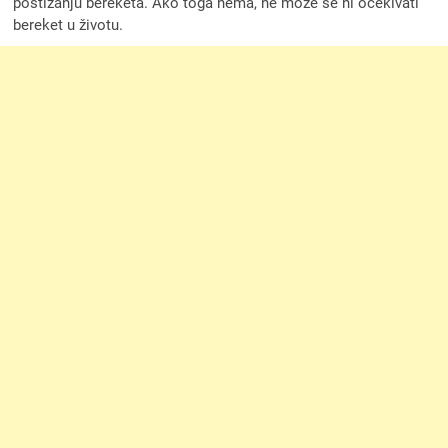
postizanju bereketa. Ako toga nema, ne može se ni očekivati
bereket u životu.