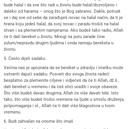
bude halal i da sve što radi u životu bude halal/dozvoljeno i
daleko od harama – onog što je Bog zabranio. Dakle, potrudi
se i daj sve od sebe da zarađuješ novac na halal način, da ti je
hrana koju jedeš halal, da svoj novac i zaradu trošiš na halal
stvari i sa plemenitim namjerama. Ako budeš tako radio, Allah
će ti dati bereket u životu. Mnogi na putu zarade čine
zulum/nepravdu drugim ljudima i onda nemaju bereketa u
životu.
5. Često dijeli sadaku
Većina nas je upoznata da se bereket u zdravlju i imetku može
ostvariti dajući sadaku. Posveti dio svoga života radeći
besplatno za plemenite ciljeve i vidjećeš da će ti Allah, dž.š.,
dati bereket u vremenu i da ćeš stići uraditi i svoje obaveze.
Što više budeš davao drugima, Allah će više davati tebi. Isto
tako, što više budeš trošio vremena na ljude u smislu druženja,
potpomaganja i sl., Allah će ti dati više blagoslova u tvom
vremenu.
6. Budi zahvalan na onome što imaš