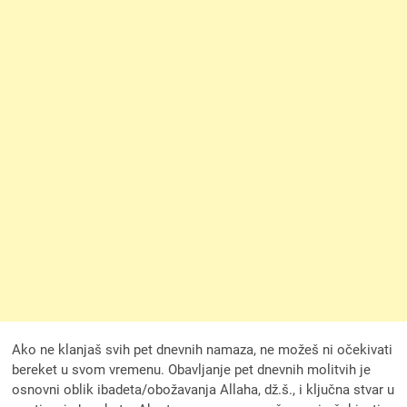
Ako ne klanjaš svih pet dnevnih namaza, ne možeš ni očekivati
bereket u svom vremenu. Obavljanje pet dnevnih molitvih je
osnovni oblik ibadeta/obožavanja Allaha, dž.š., i ključna stvar u