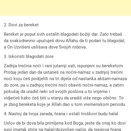
2. Dovi za bereket
Bereket je poput svih ostalih blagodati božiji dar. Zato trebaš
da svakodnevno upućuješ dovu Allahu da ti podari tu blagodat,
a On Uzvišeni uslišava dove Svojih robova.
3. Iskoristi blagodati zore
Zadnja trećina noći i rani jutarnji sati, ispunjeni su bereketom.
Probaj jedan dan da ustaneš na noćni-namaz u zadnjoj trećini
noći koju ćeš podijeliti na tri dijela od nastanka akšam-namaza
do zore, pa u zadnjoj trećini noći obaviti noćni-namaz, a zatim
pokušaj da uradiš neki od svojih poslova u to vrijeme i
vidjećeš kako ćeš biti u stanju da uradiš više nego obično. To
je zbog bereketa koje je Allah dao u tom vremenskom periodu.
4. Nastoj da tvoja zarada, hrana i ostali troškovi budu halal
Uslov da bi dova bila primljena kod Boga, jeste da onaj ko dovi
svoj imetak stiče na halal/dozvoljen način, da njegova hrana