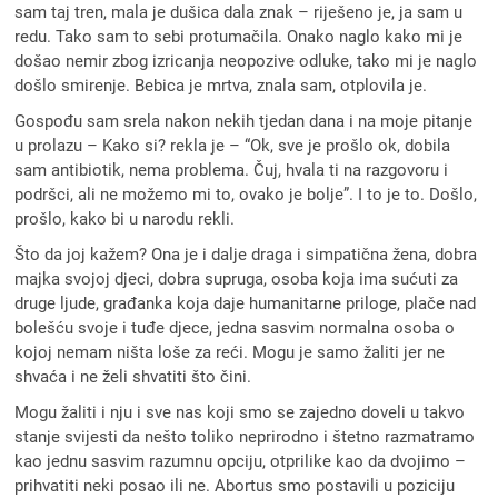
sam taj tren, mala je dušica dala znak – riješeno je, ja sam u
redu. Tako sam to sebi protumačila. Onako naglo kako mi je
došao nemir zbog izricanja neopozive odluke, tako mi je naglo
došlo smirenje. Bebica je mrtva, znala sam, otplovila je.
Gospođu sam srela nakon nekih tjedan dana i na moje pitanje
u prolazu – Kako si? rekla je – “Ok, sve je prošlo ok, dobila
sam antibiotik, nema problema. Čuj, hvala ti na razgovoru i
podršci, ali ne možemo mi to, ovako je bolje”. I to je to. Došlo,
prošlo, kako bi u narodu rekli.
Što da joj kažem? Ona je i dalje draga i simpatična žena, dobra
majka svojoj djeci, dobra supruga, osoba koja ima sućuti za
druge ljude, građanka koja daje humanitarne priloge, plače nad
bolešću svoje i tuđe djece, jedna sasvim normalna osoba o
kojoj nemam ništa loše za reći. Mogu je samo žaliti jer ne
shvaća i ne želi shvatiti što čini.
Mogu žaliti i nju i sve nas koji smo se zajedno doveli u takvo
stanje svijesti da nešto toliko neprirodno i štetno razmatramo
kao jednu sasvim razumnu opciju, otprilike kao da dvojimo –
prihvatiti neki posao ili ne. Abortus smo postavili u poziciju