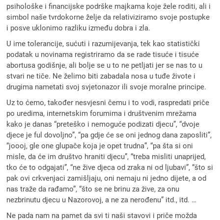
psihološke i financijske podrške majkama koje žele roditi, ali i
simbol naše tvrdokorne želje da relativiziramo svoje postupke
i posve uklonimo razliku između dobra i zla.
U ime tolerancije, sućuti i razumijevanja, tek kao statistički
podatak u novinama registriramo da se rade tisuće i tisuće
abortusa godišnje, ali bolje se u to ne petljati jer se nas to u
stvari ne tiče. Ne želimo biti zabadala nosa u tuđe živote i
drugima nametati svoj svjetonazor ili svoje moralne principe.
Uz to ćemo, također nesvjesni čemu i to vodi, raspredati priče
po uredima, internetskim forumima i društvenim mrežama
kako je danas “preteško i nemoguće podizati djecu”, “dvoje
djece je ful dovoljno”, “pa gdje će se oni jednog dana zaposliti”,
“joooj, gle one glupače koja je opet trudna”, “pa šta si oni
misle, da će im društvo hraniti djecu”, “treba misliti unaprijed,
tko će to odgajati”, “ne žive djeca od zraka ni od ljubavi”, “što si
pak ovi crkvenjaci zamišljaju, oni nemaju ni jedno dijete, a od
nas traže da rađamo”, “što se ne brinu za žive, za onu
nezbrinutu djecu u Nazorovoj, a ne za nerođenu” itd., itd. …
Ne pada nam na pamet da svi ti naši stavovi i priče možda