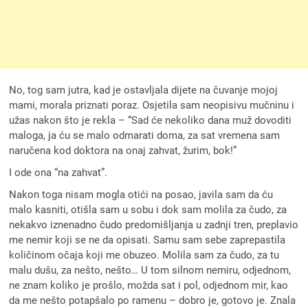
No, tog sam jutra, kad je ostavljala dijete na čuvanje mojoj
mami, morala priznati poraz. Osjetila sam neopisivu mučninu i
užas nakon što je rekla – “Sad će nekoliko dana muž dovoditi
maloga, ja ću se malo odmarati doma, za sat vremena sam
naručena kod doktora na onaj zahvat, žurim, bok!”
I ode ona “na zahvat”.
Nakon toga nisam mogla otići na posao, javila sam da ću
malo kasniti, otišla sam u sobu i dok sam molila za čudo, za
nekakvo iznenadno čudo predomišljanja u zadnji tren, preplavio
me nemir koji se ne da opisati. Samu sam sebe zaprepastila
količinom očaja koji me obuzeo. Molila sam za čudo, za tu
malu dušu, za nešto, nešto… U tom silnom nemiru, odjednom,
ne znam koliko je prošlo, možda sat i pol, odjednom mir, kao
da me nešto potapšalo po ramenu – dobro je, gotovo je. Znala