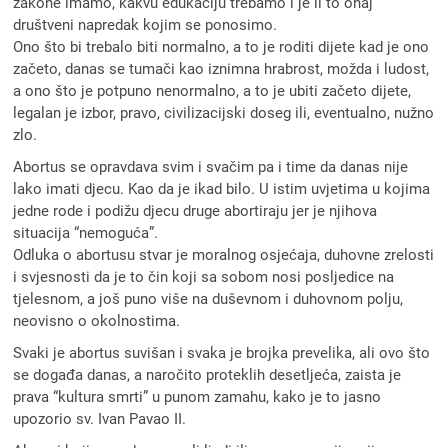
zakone imamo, kakvu edukaciju trebamo i je li to onaj
društveni napredak kojim se ponosimo.
Ono što bi trebalo biti normalno, a to je roditi dijete kad je ono
začeto, danas se tumači kao iznimna hrabrost, možda i ludost,
a ono što je potpuno nenormalno, a to je ubiti začeto dijete,
legalan je izbor, pravo, civilizacijski doseg ili, eventualno, nužno
zlo.
Abortus se opravdava svim i svačim pa i time da danas nije
lako imati djecu. Kao da je ikad bilo. U istim uvjetima u kojima
jedne rode i podižu djecu druge abortiraju jer je njihova
situacija “nemoguća”.
Odluka o abortusu stvar je moralnog osjećaja, duhovne zrelosti
i svjesnosti da je to čin koji sa sobom nosi posljedice na
tjelesnom, a još puno više na duševnom i duhovnom polju,
neovisno o okolnostima.
Svaki je abortus suvišan i svaka je brojka prevelika, ali ovo što
se događa danas, a naročito proteklih desetljeća, zaista je
prava “kultura smrti” u punom zamahu, kako je to jasno
upozorio sv. Ivan Pavao II.