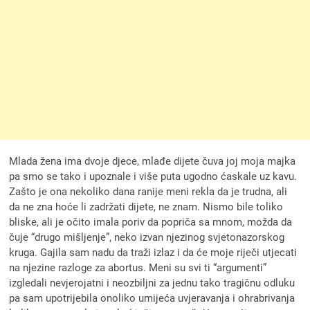
Mlada žena ima dvoje djece, mlađe dijete čuva joj moja majka
pa smo se tako i upoznale i više puta ugodno ćaskale uz kavu.
Zašto je ona nekoliko dana ranije meni rekla da je trudna, ali
da ne zna hoće li zadržati dijete, ne znam. Nismo bile toliko
bliske, ali je očito imala poriv da popriča sa mnom, možda da
čuje “drugo mišljenje”, neko izvan njezinog svjetonazorskog
kruga. Gajila sam nadu da traži izlaz i da će moje riječi utjecati
na njezine razloge za abortus. Meni su svi ti “argumenti”
izgledali nevjerojatni i neozbiljni za jednu tako tragičnu odluku
pa sam upotrijebila onoliko umijeća uvjeravanja i ohrabrivanja