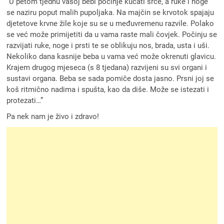
“U petom tjednu vašoj bebi počinje kucati srce, a ruke i noge
se naziru poput malih pupoljaka. Na majčin se krvotok spajaju
djetetove krvne žile koje su se u međuvremenu razvile. Polako
se već može primijetiti da u vama raste mali čovjek. Počinju se
razvijati ruke, noge i prsti te se oblikuju nos, brada, usta i uši.
Nekoliko dana kasnije beba u vama već može okrenuti glavicu.
Krajem drugog mjeseca (s 8 tjedana) razvijeni su svi organi i
sustavi organa. Beba se sada pomiče dosta jasno. Prsni joj se
koš ritmično nadima i spušta, kao da diše. Može se istezati i
protezati…”
Pa nek nam je živo i zdravo!