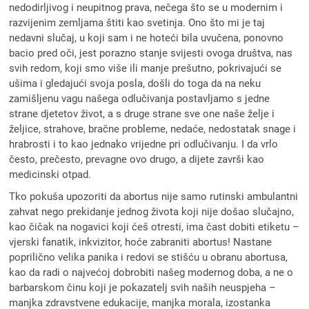
nedodirljivog i neupitnog prava, nečega što se u modernim i
razvijenim zemljama štiti kao svetinja. Ono što mi je taj
nedavni slučaj, u koji sam i ne hoteći bila uvučena, ponovno
bacio pred oči, jest porazno stanje svijesti ovoga društva, nas
svih redom, koji smo više ili manje prešutno, pokrivajući se
ušima i gledajući svoja posla, došli do toga da na neku
zamišljenu vagu našega odlučivanja postavljamo s jedne
strane djetetov život, a s druge strane sve one naše želje i
željice, strahove, bračne probleme, nedaće, nedostatak snage i
hrabrosti i to kao jednako vrijedne pri odlučivanju. I da vrlo
često, prečesto, prevagne ovo drugo, a dijete završi kao
medicinski otpad.
Tko pokuša upozoriti da abortus nije samo rutinski ambulantni
zahvat nego prekidanje jednog života koji nije došao slučajno,
kao čičak na nogavici koji ćeš otresti, ima čast dobiti etiketu –
vjerski fanatik, inkvizitor, hoće zabraniti abortus! Nastane
poprilično velika panika i redovi se stišću u obranu abortusa,
kao da radi o najvećoj dobrobiti našeg modernog doba, a ne o
barbarskom činu koji je pokazatelj svih naših neuspjeha –
manjka zdravstvene edukacije, manjka morala, izostanka