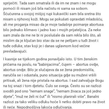
spriječiti. Tada sam smatrala ili da im ne znam i ne mogu
pomoći ili nisam još bila načistu ni sama sa sobom.
Šćućurena u svojoj mišjoj rupi kukavički sam bila sretna što
nisam u njihovoj koži. Mogu se pokušati opravdati mladošću,
ali me proganja misao da je moje tadašnje poimanje abortusa
bilo jednako klimavo i jadno kao i mojih prijateljica. Za neke
sam znala da me ne bi ni poslušale da sam rekla bilo što, ali
mislim da je ključan bio stav da se ne petljam u tuđi život i
tuđe odluke, stav koji je i danas uglavnom kod većine
prevladavajući.
I kasnije se tijekom godina ponavljalo isto. U tim ženskim
pričama na poslu, na “babinjacima”, čujem – abortus ovdje,
abortus ondje. Bilo je slučajeva da se žena predomislila,
naručila se i odustala, puno situacija gdje su muževi vršili
pritisak, ali žena nije pristala na abortus. I sad zahvaljuje Bogu
na toj snazi i tom djetetu. Čulo se svega. Često su se razlozi
svodili pod ono “nemam snage”, “nemam živaca za još jedno
dijete”, “muž ne želi ni čut’” ili “nismo planirali više”. Banalni
razlozi za tako veliku odluku hoće li netko dobiti pravo na život
ili neće. Nepodnošljiva lakoća odlučivanja.