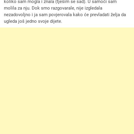
koliko sam mogla i znala (tješim se sad). U samoći sam
molila za nju. Dok smo razgovarale, nije izgledala
nezadovoljno i ja sam povjerovala kako će prevladati želja da
ugleda još jedno svoje dijete.