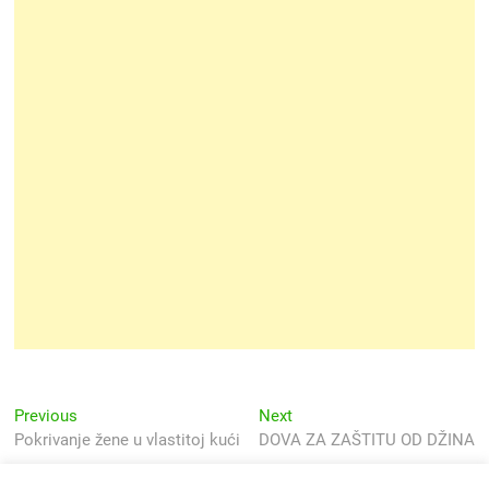
Navigacija
Previous
Next
Previous
Next
post:
post:
Pokrivanje žene u vlastitoj kući
DOVA ZA ZAŠTITU OD DŽINA
objava