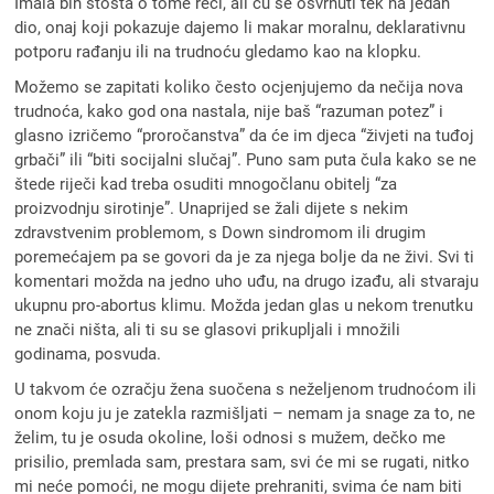
Imala bih štošta o tome reći, ali ću se osvrnuti tek na jedan
dio, onaj koji pokazuje dajemo li makar moralnu, deklarativnu
potporu rađanju ili na trudnoću gledamo kao na klopku.
Možemo se zapitati koliko često ocjenjujemo da nečija nova
trudnoća, kako god ona nastala, nije baš “razuman potez” i
glasno izričemo “proročanstva” da će im djeca “živjeti na tuđoj
grbači” ili “biti socijalni slučaj”. Puno sam puta čula kako se ne
štede riječi kad treba osuditi mnogočlanu obitelj “za
proizvodnju sirotinje”. Unaprijed se žali dijete s nekim
zdravstvenim problemom, s Down sindromom ili drugim
poremećajem pa se govori da je za njega bolje da ne živi. Svi ti
komentari možda na jedno uho uđu, na drugo izađu, ali stvaraju
ukupnu pro-abortus klimu. Možda jedan glas u nekom trenutku
ne znači ništa, ali ti su se glasovi prikupljali i množili
godinama, posvuda.
U takvom će ozračju žena suočena s neželjenom trudnoćom ili
onom koju ju je zatekla razmišljati – nemam ja snage za to, ne
želim, tu je osuda okoline, loši odnosi s mužem, dečko me
prisilio, premlada sam, prestara sam, svi će mi se rugati, nitko
mi neće pomoći, ne mogu dijete prehraniti, svima će nam biti