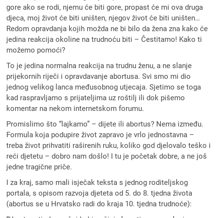
gore ako se rodi, njemu će biti gore, propast će mi ova druga
djeca, moj život će biti uništen, njegov život će biti uništen…
Redom opravdanja kojih možda ne bi bilo da žena zna kako će
jedina reakcija okoline na trudnoću biti – Čestitamo! Kako ti
možemo pomoći?
To je jedina normalna reakcija na trudnu ženu, a ne slanje
prijekornih riječi i opravdavanje abortusa. Svi smo mi dio
jednog velikog lanca međusobnog utjecaja. Sjetimo se toga
kad raspravljamo s prijateljima uz roštilj ili dok pišemo
komentar na nekom internetskom forumu.
Promislimo što “lajkamo” – dijete ili abortus? Nema između.
Formula koja podupire život zapravo je vrlo jednostavna –
treba život prihvatiti raširenih ruku, koliko god djelovalo teško i
reći djetetu – dobro nam došlo! I tu je početak dobre, a ne još
jedne tragične priče.
I za kraj, samo mali isječak teksta s jednog roditeljskog
portala, s opisom razvoja djeteta od 5. do 8. tjedna života
(abortus se u Hrvatsko radi do kraja 10. tjedna trudnoće):