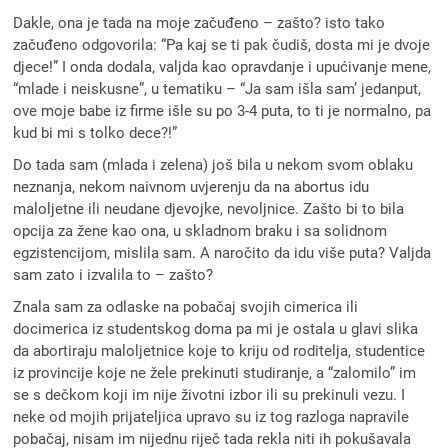
Dakle, ona je tada na moje začuđeno – zašto? isto tako
začuđeno odgovorila: “Pa kaj se ti pak čudiš, dosta mi je dvoje
djece!” I onda dodala, valjda kao opravdanje i upućivanje mene,
“mlade i neiskusne”, u tematiku – “Ja sam išla sam’ jedanput,
ove moje babe iz firme išle su po 3-4 puta, to ti je normalno, pa
kud bi mi s tolko dece?!”
Do tada sam (mlada i zelena) još bila u nekom svom oblaku
neznanja, nekom naivnom uvjerenju da na abortus idu
maloljetne ili neudane djevojke, nevoljnice. Zašto bi to bila
opcija za žene kao ona, u skladnom braku i sa solidnom
egzistencijom, mislila sam. A naročito da idu više puta? Valjda
sam zato i izvalila to – zašto?
Znala sam za odlaske na pobačaj svojih cimerica ili
docimerica iz studentskog doma pa mi je ostala u glavi slika
da abortiraju maloljetnice koje to kriju od roditelja, studentice
iz provincije koje ne žele prekinuti studiranje, a “zalomilo” im
se s dečkom koji im nije životni izbor ili su prekinuli vezu. I
neke od mojih prijateljica upravo su iz tog razloga napravile
pobačaj, nisam im nijednu riječ tada rekla niti ih pokušavala