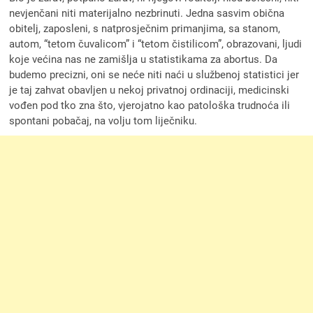
nevjenčani niti materijalno nezbrinuti. Jedna sasvim obična
obitelj, zaposleni, s natprosječnim primanjima, sa stanom,
autom, “tetom čuvalicom” i “tetom čistilicom”, obrazovani, ljudi
koje većina nas ne zamišlja u statistikama za abortus. Da
budemo precizni, oni se neće niti naći u službenoj statistici jer
je taj zahvat obavljen u nekoj privatnoj ordinaciji, medicinski
vođen pod tko zna što, vjerojatno kao patološka trudnoća ili
spontani pobačaj, na volju tom liječniku.