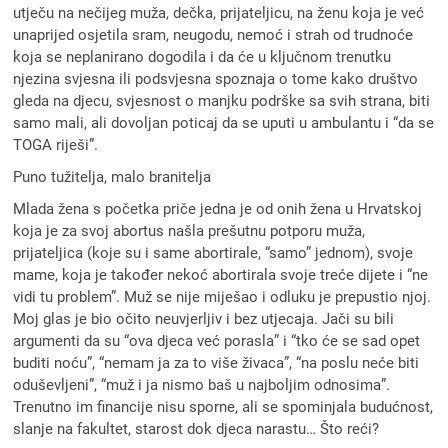
utječu na nečijeg muža, dečka, prijateljicu, na ženu koja je već
unaprijed osjetila sram, neugodu, nemoć i strah od trudnoće
koja se neplanirano dogodila i da će u ključnom trenutku
njezina svjesna ili podsvjesna spoznaja o tome kako društvo
gleda na djecu, svjesnost o manjku podrške sa svih strana, biti
samo mali, ali dovoljan poticaj da se uputi u ambulantu i “da se
TOGA riješi”.
Puno tužitelja, malo branitelja
Mlada žena s početka priče jedna je od onih žena u Hrvatskoj
koja je za svoj abortus našla prešutnu potporu muža,
prijateljica (koje su i same abortirale, “samo” jednom), svoje
mame, koja je također nekoć abortirala svoje treće dijete i “ne
vidi tu problem”. Muž se nije miješao i odluku je prepustio njoj.
Moj glas je bio očito neuvjerljiv i bez utjecaja. Jači su bili
argumenti da su “ova djeca već porasla” i “tko će se sad opet
buditi noću”, “nemam ja za to više živaca”, “na poslu neće biti
oduševljeni”, “muž i ja nismo baš u najboljim odnosima”.
Trenutno im financije nisu sporne, ali se spominjala budućnost,
slanje na fakultet, starost dok djeca narastu… Što reći?