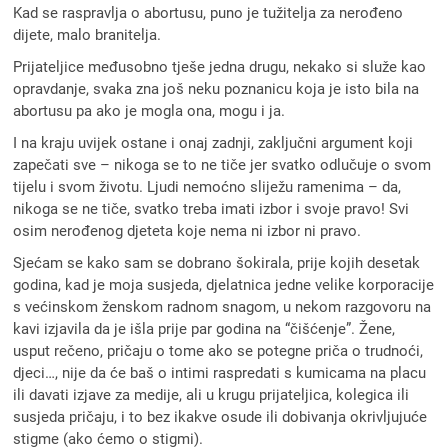
Kad se raspravlja o abortusu, puno je tužitelja za nerođeno
dijete, malo branitelja.
Prijateljice međusobno tješe jedna drugu, nekako si služe kao
opravdanje, svaka zna još neku poznanicu koja je isto bila na
abortusu pa ako je mogla ona, mogu i ja.
I na kraju uvijek ostane i onaj zadnji, zaključni argument koji
zapečati sve – nikoga se to ne tiče jer svatko odlučuje o svom
tijelu i svom životu. Ljudi nemoćno sliježu ramenima – da,
nikoga se ne tiče, svatko treba imati izbor i svoje pravo! Svi
osim nerođenog djeteta koje nema ni izbor ni pravo.
Sjećam se kako sam se dobrano šokirala, prije kojih desetak
godina, kad je moja susjeda, djelatnica jedne velike korporacije
s većinskom ženskom radnom snagom, u nekom razgovoru na
kavi izjavila da je išla prije par godina na “čišćenje”. Žene,
usput rečeno, pričaju o tome ako se potegne priča o trudnoći,
djeci…, nije da će baš o intimi raspredati s kumicama na placu
ili davati izjave za medije, ali u krugu prijateljica, kolegica ili
susjeda pričaju, i to bez ikakve osude ili dobivanja okrivljujuće
stigme (ako ćemo o stigmi).