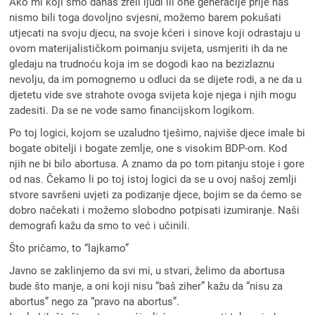
Ako mi koji smo danas zreli ljudi ili one generacije prije nas
nismo bili toga dovoljno svjesni, možemo barem pokušati
utjecati na svoju djecu, na svoje kćeri i sinove koji odrastaju u
ovom materijalističkom poimanju svijeta, usmjeriti ih da ne
gledaju na trudnoću koja im se dogodi kao na bezizlaznu
nevolju, da im pomognemo u odluci da se dijete rodi, a ne da u
djetetu vide sve strahote ovoga svijeta koje njega i njih mogu
zadesiti. Da se ne vode samo financijskom logikom.
Po toj logici, kojom se uzaludno tješimo, najviše djece imale bi
bogate obitelji i bogate zemlje, one s visokim BDP-om. Kod
njih ne bi bilo abortusa. A znamo da po tom pitanju stoje i gore
od nas. Čekamo li po toj istoj logici da se u ovoj našoj zemlji
stvore savršeni uvjeti za podizanje djece, bojim se da ćemo se
dobro načekati i možemo slobodno potpisati izumiranje. Naši
demografi kažu da smo to već i učinili.
Što pričamo, to “lajkamo”
Javno se zaklinjemo da svi mi, u stvari, želimo da abortusa
bude što manje, a oni koji nisu “baš ziher” kažu da “nisu za
abortus” nego za “pravo na abortus”.