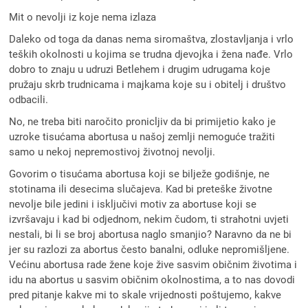
Mit o nevolji iz koje nema izlaza
Daleko od toga da danas nema siromaštva, zlostavljanja i vrlo
teških okolnosti u kojima se trudna djevojka i žena nađe. Vrlo
dobro to znaju u udruzi Betlehem i drugim udrugama koje
pružaju skrb trudnicama i majkama koje su i obitelj i društvo
odbacili.
No, ne treba biti naročito pronicljiv da bi primijetio kako je
uzroke tisućama abortusa u našoj zemlji nemoguće tražiti
samo u nekoj nepremostivoj životnoj nevolji.
Govorim o tisućama abortusa koji se bilježe godišnje, ne
stotinama ili desecima slučajeva. Kad bi preteške životne
nevolje bile jedini i isključivi motiv za abortuse koji se
izvršavaju i kad bi odjednom, nekim čudom, ti strahotni uvjeti
nestali, bi li se broj abortusa naglo smanjio? Naravno da ne bi
jer su razlozi za abortus često banalni, odluke nepromišljene.
Većinu abortusa rade žene koje žive sasvim običnim životima i
idu na abortus u sasvim običnim okolnostima, a to nas dovodi
pred pitanje kakve mi to skale vrijednosti poštujemo, kakve