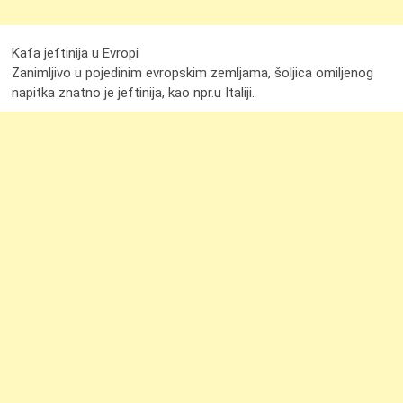
Kafa jeftinija u Evropi
Zanimljivo u pojedinim evropskim zemljama, šoljica omiljenog
napitka znatno je jeftinija, kao npr.u Italiji.