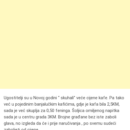
Ugostitelji su u Novoj godini “ skuhali” veće cijene kafe. Pa tako
već u pojedinim banjalučkim kafićima, gdje je kafa bila 2,5KM,
sada je već skuplja za 0,50 feninga. Šoljica omiljenog napitka
sada je u centru grada 3KM. Brojne građane bez iste zaboli
glava, no izgleda da će i prije naručivanja , po svemu sudeći
zaboljeti od cijene.