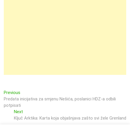
Previous
Navigacija
Previous
post:
Predata inicijativa za smjenu Nešića, poslanici HDZ-a odbili
objava
potpisati
Next
Next
post:
Ključ Arktika: Karta koja objašnjava zašto svi žele Grenland