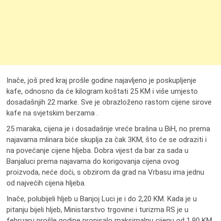
Inače, još pred kraj prošle godine najavljeno je poskupljenje
kafe, odnosno da će kilogram koštati 25 KM i više umjesto
dosadašnjih 22 marke. Sve je obrazloženo rastom cijene sirove
kafe na svjetskim berzama .
25 maraka, cijena je i dosadašnje vreće brašna u BiH, no prema
najavama mlinara biće skuplja za čak 3KM, što će se odraziti i
na povećanje cijene hljeba. Dobra vijest da bar za sada u
Banjaluci prema najavama do korigovanja cijena ovog
proizvoda, neće doći, s obzirom da grad na Vrbasu ima jednu
od najvećih cijena hljeba.
Inače, polubijeli hljeb u Banjoj Luci je i do 2,20 KM. Kada je u
pitanju bijeli hljeb, Ministarstvo trgovine i turizma RS je u
februaru prošle godine propisalo maksimalnu cijenu od 1,90 KM