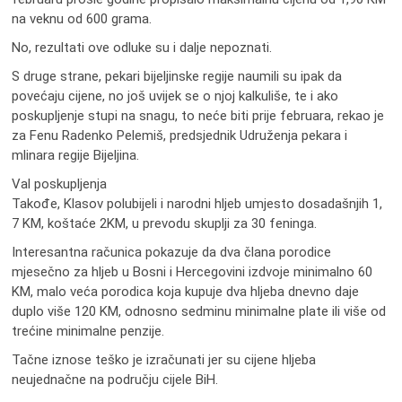
na veknu od 600 grama.
No, rezultati ove odluke su i dalje nepoznati.
S druge strane, pekari bijeljinske regije naumili su ipak da
povećaju cijene, no još uvijek se o njoj kalkuliše, te i ako
poskupljenje stupi na snagu, to neće biti prije februara, rekao je
za Fenu Radenko Pelemiš, predsjednik Udruženja pekara i
mlinara regije Bijeljina.
Val poskupljenja
Takođe, Klasov polubijeli i narodni hljeb umjesto dosadašnjih 1,
7 KM, koštaće 2KM, u prevodu skuplji za 30 feninga.
Interesantna računica pokazuje da dva člana porodice
mjesečno za hljeb u Bosni i Hercegovini izdvoje minimalno 60
KM, malo veća porodica koja kupuje dva hljeba dnevno daje
duplo više 120 KM, odnosno sedminu minimalne plate ili više od
trećine minimalne penzije.
Tačne iznose teško je izračunati jer su cijene hljeba
neujednačne na području cijele BiH.