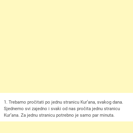
1. Trebamo pročitati po jednu stranicu Kur’ana, svakog dana.
Sjednemo svi zajedno i svaki od nas pročita jednu stranicu
Kur’ana. Za jednu stranicu potrebno je samo par minuta.