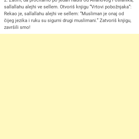
sallallahu alejhi ve sellem. Otvoriš knjigu “Vrtovi pobožnjaka“:
Rekao je, sallallahu alejhi ve sellem: “Musliman je onaj od
čijeg jezika i ruku su sigurni drugi muslimani.” Zatvoriš knjigu,
završili smo!