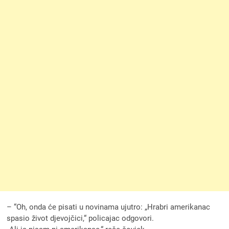
– “Oh, onda će pisati u novinama ujutro: „Hrabri amerikanac
spasio život djevojčici,“ policajac odgovori.