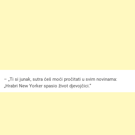
– „Ti si junak, sutra ćeš moći pročitati u svim novinama:
„Hrabri New Yorker spasio život djevojčici.“