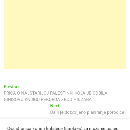
Navigacija
Previous
Previous
post:
PRIČA O NAJSTARIJOJ PALESTINKI KOJA JE ODBILA
objava
GINISOVU KNJIGU REKORDA ZBOG HIDŽABA
Next
Next
post:
Da li je dozvoljeno planiranje porodice?
Ova stranica koristi kolačiće (cookies) za pružanje boljeg