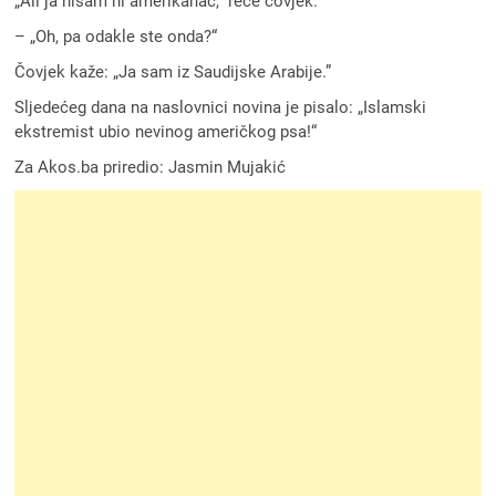
„Ali ja nisam ni amerikanac,“ reče čovjek.
– „Oh, pa odakle ste onda?“
Čovjek kaže: „Ja sam iz Saudijske Arabije.”
Sljedećeg dana na naslovnici novina je pisalo: „Islamski
ekstremist ubio nevinog američkog psa!“
Za Akos.ba priredio: Jasmin Mujakić