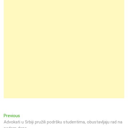
Previous
Navigacija
Previous
post:
Advokati u Srbiji pružili podršku studentima, obustavljaju rad na
objava