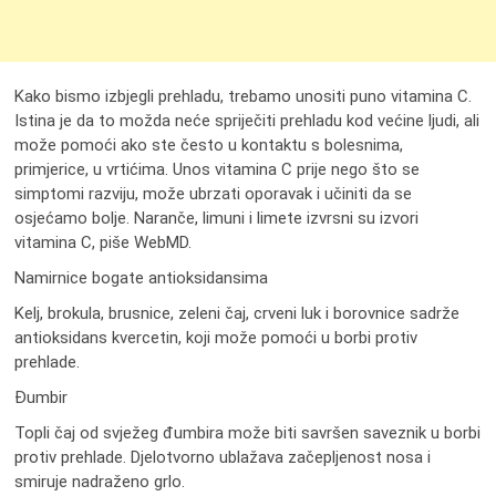
Kako bismo izbjegli prehladu, trebamo unositi puno vitamina C.
Istina je da to možda neće spriječiti prehladu kod većine ljudi, ali
može pomoći ako ste često u kontaktu s bolesnima,
primjerice, u vrtićima. Unos vitamina C prije nego što se
simptomi razviju, može ubrzati oporavak i učiniti da se
osjećamo bolje. Naranče, limuni i limete izvrsni su izvori
vitamina C, piše WebMD.
Namirnice bogate antioksidansima
Kelj, brokula, brusnice, zeleni čaj, crveni luk i borovnice sadrže
antioksidans kvercetin, koji može pomoći u borbi protiv
prehlade.
Đumbir
Topli čaj od svježeg đumbira može biti savršen saveznik u borbi
protiv prehlade. Djelotvorno ublažava začepljenost nosa i
smiruje nadraženo grlo.