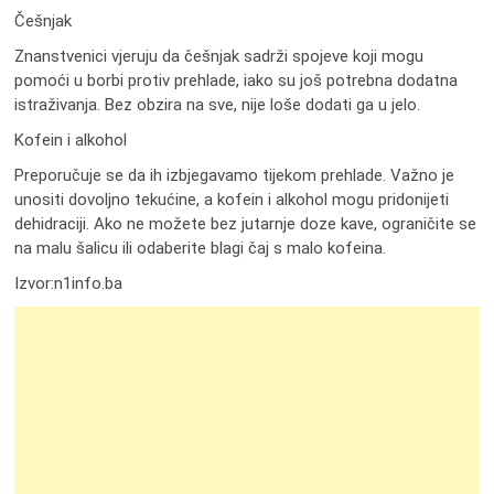
Češnjak
Znanstvenici vjeruju da češnjak sadrži spojeve koji mogu
pomoći u borbi protiv prehlade, iako su još potrebna dodatna
istraživanja. Bez obzira na sve, nije loše dodati ga u jelo.
Kofein i alkohol
Preporučuje se da ih izbjegavamo tijekom prehlade. Važno je
unositi dovoljno tekućine, a kofein i alkohol mogu pridonijeti
dehidraciji. Ako ne možete bez jutarnje doze kave, ograničite se
na malu šalicu ili odaberite blagi čaj s malo kofeina.
Izvor:n1info.ba