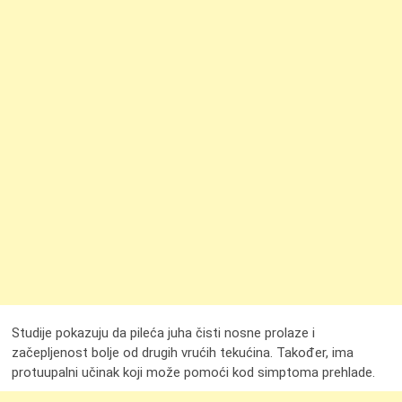
Studije pokazuju da pileća juha čisti nosne prolaze i
začepljenost bolje od drugih vrućih tekućina. Također, ima
protuupalni učinak koji može pomoći kod simptoma prehlade.