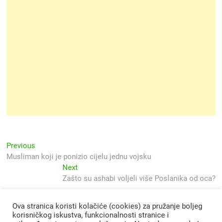
Navigacija
Previous
Previous
post:
Musliman koji je ponizio cijelu jednu vojsku
objava
Next
Next
post:
Zašto su ashabi voljeli više Poslanika od oca?
Ova stranica koristi kolačiće (cookies) za pružanje boljeg
korisničkog iskustva, funkcionalnosti stranice i