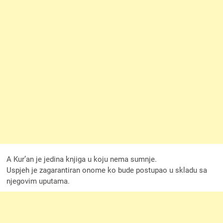
A Kur’an je jedina knjiga u koju nema sumnje.
Uspjeh je zagarantiran onome ko bude postupao u skladu sa
njegovim uputama.