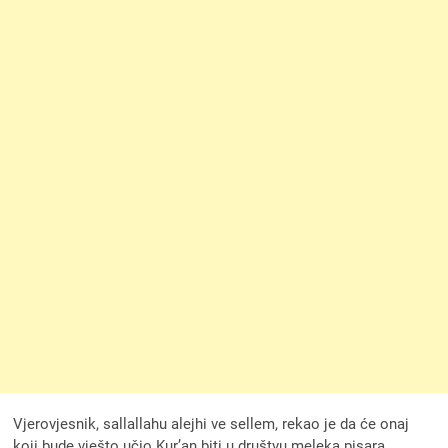
Vjerovjesnik, sallallahu alejhi ve sellem, rekao je da će onaj
koji bude vješto učio Kur’an biti u društvu meleka pisara.