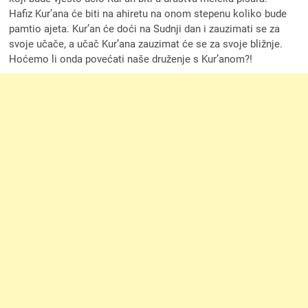
Hafiz Kur’ana će biti na ahiretu na onom stepenu koliko bude
pamtio ajeta. Kur’an će doći na Sudnji dan i zauzimati se za
svoje učače, a učač Kur’ana zauzimat će se za svoje bližnje.
Hoćemo li onda povećati naše druženje s Kur’anom?!