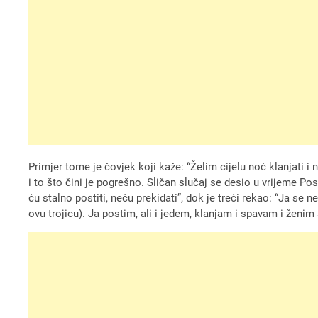
Primjer tome je čovjek koji kaže: “Želim cijelu noć klanjati i 
i to što čini je pogrešno. Sličan slučaj se desio u vrijeme Posl
ću stalno postiti, neću prekidati”, dok je treći rekao: “Ja se ne
ovu trojicu). Ja postim, ali i jedem, klanjam i spavam i že