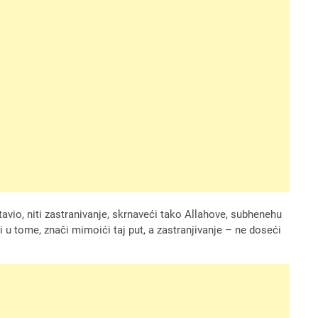
avio, niti zastranivanje, skrnaveći tako Allahove, subhenehu
ati u tome, znači mimoići taj put, a zastranjivanje – ne doseći