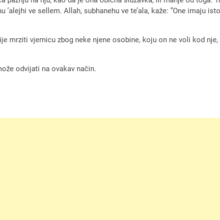
ahu ’alejhi ve sellem. Allah, subhanehu ve te’ala, kaže: ”One imaju i
mije mrziti vjernicu zbog neke njene osobine, koju on ne voli kod nj
ože odvijati na ovakav način.