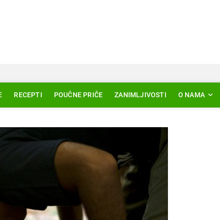
Svjetlo Islama
LAM – EDUKACIJA – AKTUELNOSTI
E
RECEPTI
POUČNE PRIČE
ZANIMLJIVOSTI
O NAMA