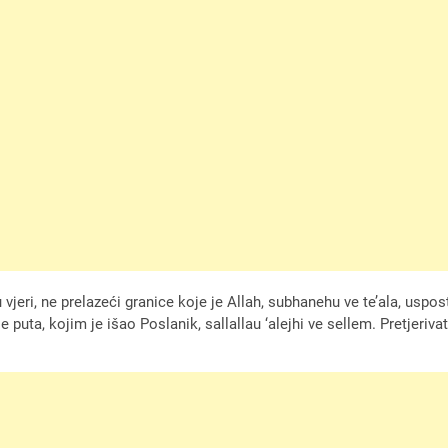
eri, ne prelazeći granice koje je Allah, subhanehu ve te’ala, uspost
nje puta, kojim je išao Poslanik, sallallau ‘alejhi ve sellem. Pretjeriv