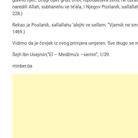
naredili Allah, subhanehu ve te’ala, i Njegov Poslanik, sallall
228.)
Rekao je Poslanik, sallallahu ’alejhi ve sellem: ”Vjernik ne s
1469.)
Vidimo da je čovjek iz ovog primjera umjeren. Sve drugo se m
Šejh Ibn Usejmin,”El – Medžmu’s –semin”, 1/39.
minber.ba