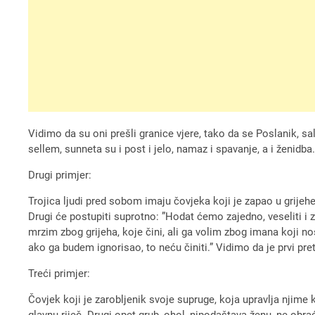
Vidimo da su oni prešli granice vjere, tako da se Poslanik, sal
sellem, sunneta su i post i jelo, namaz i spavanje, a i ženidba.
Drugi primjer:
Trojica ljudi pred sobom imaju čovjeka koji je zapao u grijehe
Drugi će postupiti suprotno: ”Hodat ćemo zajedno, veseliti i z
mrzim zbog grijeha, koje čini, ali ga volim zbog imana koji no
ako ga budem ignorisao, to neću činiti.” Vidimo da je prvi pret
Treći primjer:
Čovjek koji je zarobljenik svoje supruge, koja upravlja njime k
glavnu riječ. Drugi opet grub, ohol, nipodaštava ženu, ne obr