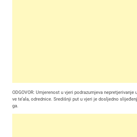
ODGOVOR: Umjerenost u vjeri podrazumjeva nepretjerivanje u vj
ve te’ala, odrednice. Središnji put u vjeri je dosljedno slijeđe
ga.