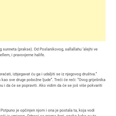
og sunneta (prakse). Od Poslanikovog, sallallahu ‘alejhi ve
ellem, i pravovjerne halife.
ćati, izbjegavat ću ga i udaljiti se iz njegovog društva.”
a kao sve druge pobožne ljude”. Treći će reći: ”Ovog griješnika
u i da će se popraviti. Ako vidim da će se još više pokvariti
. Potpuno je opčinjen njom i ona je postala ta, koja vodi
 Treći je umjeren. Odnosi se prema ženi, onako kako su to