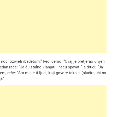
 noći oživjeti ibadetom.” Reći ćemo: “Ovaj je pretjerao u vjeri
edan reče: “Ja ću stalno klanjati i neću spavati”, a drugi: “Ja
lem, reče: “Šta misle ti ljudi, koji govore tako – (aludirajući na
).”