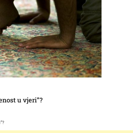
nost u vjeri”?
i”?