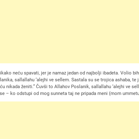
nikako neću spavati, jer je namaz jedan od najbolji ibadeta. Volio bih
anika, sallallahu ‘alejhi ve sellem. Sastala su se trojica ashaba, te j
ću nikada ženiti.” Čuvši to Allahov Poslanik, sallallahu ‘alejhi ve sel
nim se – ko odstupi od mog sunneta taj ne pripada meni (mom ummetu