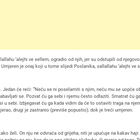
lallahu ‘alejhi ve sellem, ogradio od njih, jer su odstupili od njegov
 Umjeren je onaj koji u tome slijedi Poslanika, sallallahu ‘alejhi ve s
. Jedan će reći: ”Neću se ni poselamiti s njim, neću mu se uopće obra
abavljati se. Pozvat ću ga sebi i njemu često odlaziti. Smatrat ću g
si u sebi. Izbjegavat ću ga kada vidim da će to ostaviti traga na njem
jerao, drugi je zastranio (previše popustio), dok je treći umjeren.
ako želi. On nju ne odvraća od grijeha, niti je upućuje na kakav hajr
aća pažnju na nju, kao da je ona obična služavka, ili manje od toga.