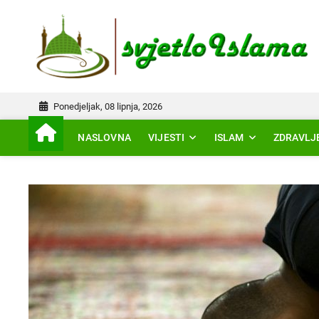
Skip
to
IS
content
Ponedjeljak, 08 lipnja, 2026
NASLOVNA
VIJESTI
ISLAM
ZDRAVLJ