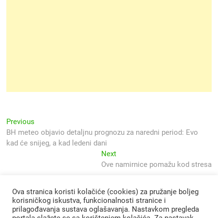
Navigacija
Previous
Previous
post:
BH meteo objavio detaljnu prognozu za naredni period: Evo
objava
kad će snijeg, a kad ledeni dani
Next
Next
post:
Ove namirnice pomažu kod stresa
Ova stranica koristi kolačiće (cookies) za pružanje boljeg
korisničkog iskustva, funkcionalnosti stranice i
prilagođavanja sustava oglašavanja. Nastavkom pregleda