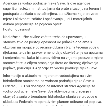
Agencije za vodno područje rijeke Save. Iz ove agencije
sugerišu nadležnim institucijama da prate situaciju na terenu i
postupaju u skladu s ovlaštenjima, a službama koje provode
mjere i aktivnosti zaštite i spašavanja ljudi i materijalnih
dobara preporučuje se pojačan oprez.
Postoji opasnost
Nadležne službe civilne zaštite treba da upozoravaju
stanovništvo da postoji opasnost od prilaska obalama s
obzirom na moguće povećanje dubina i brzina tečenja vode u
rijekama, te da im pravovremeno daju obavještenje sa uputama
i smjernicama, kako bi stanovništvo na vrijeme poduzelo mjere
samozaštite, s ciljem smanjenja šteta od štetnog djelovanja
poplava, poručuju iz Agencije za vodno područje rijeke Save.
Informacije o aktuelnim i mjerenim vodostajima na svim
hidrološkim stanicama na vodnom području rijeke Save u
Federaciji BiH su dostupne na internet stranici Agencije za
vodno područje rijeke Save. Sve aktivnosti na praćenju i
obavještavanju o trenutnom hidrološko stanju se provode u
skladu sa Federalnim operativnim planom odbrane od poplava.