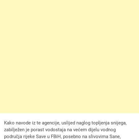
Kako navode iz te agencije, uslijed naglog topljenja snijega,
zabilježen je porast vodostaja na većem dijelu vodnog
područja rijeke Save u FBiH, posebno na slivovima Sane,