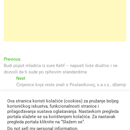
Navigacija
Previous
Previous
post:
Budi poput mladića iz sure Kehf – napusti loše društvo i ne
objava
dozvoli da ti sude po njihovim standardima
Next
Next
post:
Činjenice koje niste znali o Poslanikovoj, s.a.v.s., džamiji
Ova stranica koristi kolačiće (cookies) za pružanje boljeg
korisničkog iskustva, funkcionalnosti stranice i
prilagođavanja sustava oglašavanja. Nastavkom pregleda
portala slažete se sa korištenjem kolačića. Za nastavak
pregleda portala kliknite na “Slažem se”.
Do not sell my personal information
.