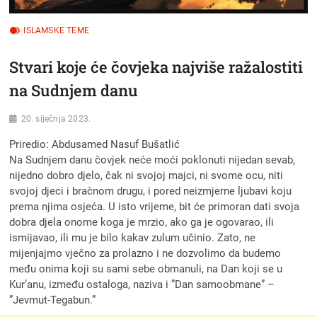
ISLAMSKE TEME
Stvari koje će čovjeka najviše ražalostiti
na Sudnjem danu
20. siječnja 2023.
Priredio: Abdusamed Nasuf Bušatlić
Na Sudnjem danu čovjek neće moći poklonuti nijedan sevab,
nijedno dobro djelo, čak ni svojoj majci, ni svome ocu, niti
svojoj djeci i bračnom drugu, i pored neizmjerne ljubavi koju
prema njima osjeća. U isto vrijeme, bit će primoran dati svoja
dobra djela onome koga je mrzio, ako ga je ogovarao, ili
ismijavao, ili mu je bilo kakav zulum učinio. Zato, ne
mijenjajmo vječno za prolazno i ne dozvolimo da budemo
među onima koji su sami sebe obmanuli, na Dan koji se u
Kur’anu, između ostaloga, naziva i ”Dan samoobmane” –
”Jevmut-Tegabun.”