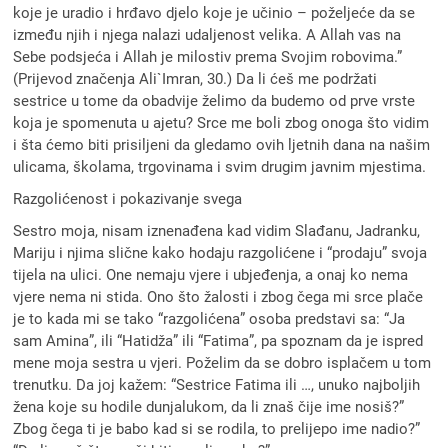
koje je uradio i hrđavo djelo koje je učinio – poželjeće da se
između njih i njega nalazi udaljenost velika. A Allah vas na
Sebe podsjeća i Allah je milostiv prema Svojim robovima.”
(Prijevod značenja Ali`Imran, 30.) Da li ćeš me podržati
sestrice u tome da obadvije želimo da budemo od prve vrste
koja je spomenuta u ajetu? Srce me boli zbog onoga što vidim
i šta ćemo biti prisiljeni da gledamo ovih ljetnih dana na našim
ulicama, školama, trgovinama i svim drugim javnim mjestima.
Razgolićenost i pokazivanje svega
Sestro moja, nisam iznenađena kad vidim Slađanu, Jadranku,
Mariju i njima slične kako hodaju razgolićene i “prodaju” svoja
tijela na ulici. One nemaju vjere i ubjeđenja, a onaj ko nema
vjere nema ni stida. Ono što žalosti i zbog čega mi srce plače
je to kada mi se tako “razgolićena” osoba predstavi sa: “Ja
sam Amina”, ili “Hatidža” ili “Fatima”, pa spoznam da je ispred
mene moja sestra u vjeri. Poželim da se dobro isplačem u tom
trenutku. Da joj kažem: “Sestrice Fatima ili …, unuko najboljih
žena koje su hodile dunjalukom, da li znaš čije ime nosiš?”
Zbog čega ti je babo kad si se rodila, to prelijepo ime nadio?”