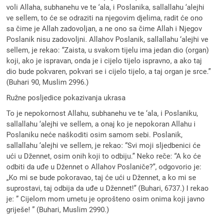
voli Allaha, subhanehu ve te ‘ala, i Poslanika, sallallahu ‘alejhi
ve sellem, to će se odraziti na njegovim djelima, radit će ono
sa čime je Allah zadovoljan, a ne ono sa čime Allah i Njegov
Poslanik nisu zadovoljni. Allahov Poslanik, sallallahu ‘alejhi ve
sellem, je rekao: “Zaista, u svakom tijelu ima jedan dio (organ)
koji, ako je ispravan, onda je i cijelo tijelo ispravno, a ako taj
dio bude pokvaren, pokvari se i cijelo tijelo, a taj organ je srce.”
(Buhari 90, Muslim 2996.)
Ružne posljedice pokazivanja ukrasa
To je nepokornost Allahu, subhanehu ve te ‘ala, i Poslaniku,
sallallahu ‘alejhi ve sellem, a onaj ko je nepokoran Allahu i
Poslaniku neće naškoditi osim samom sebi. Poslanik,
sallallahu ‘alejhi ve sellem, je rekao: “Svi moji sljedbenici će
ući u Džennet, osim onih koji to odbiju.” Neko reče: “A ko će
odbiti da uđe u Džennet o Allahov Poslaniče?”, odgovorio je:
„Ko mi se bude pokoravao, taj će ući u Džennet, a ko mi se
suprostavi, taj odbija da uđe u Džennet!” (Buhari, 6737.) I rekao
je: ” Cijelom mom umetu je oprošteno osim onima koji javno
griješe! ” (Buhari, Muslim 2990.)