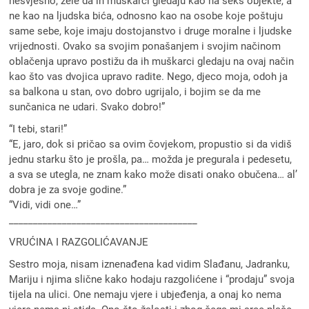
nesvjesno, žele da ih muškarci gledaju kao na seks objekte, a
ne kao na ljudska bića, odnosno kao na osobe koje poštuju
same sebe, koje imaju dostojanstvo i druge moralne i ljudske
vrijednosti. Ovako sa svojim ponašanjem i svojim načinom
oblačenja upravo postižu da ih muškarci gledaju na ovaj način
kao što vas dvojica upravo radite. Nego, djeco moja, odoh ja
sa balkona u stan, ovo dobro ugrijalo, i bojim se da me
sunčanica ne udari. Svako dobro!”
“I tebi, stari!”
“E, jaro, dok si pričao sa ovim čovjekom, propustio si da vidiš
jednu starku što je prošla, pa… možda je pregurala i pedesetu,
a sva se utegla, ne znam kako može disati onako obučena… al’
dobra je za svoje godine.”
“Vidi, vidi one…”
_______________________________________
VRUĆINA I RAZGOLIĆAVANJE
Sestro moja, nisam iznenađena kad vidim Slađanu, Jadranku,
Mariju i njima slične kako hodaju razgolićene i “prodaju” svoja
tijela na ulici. One nemaju vjere i ubjeđenja, a onaj ko nema