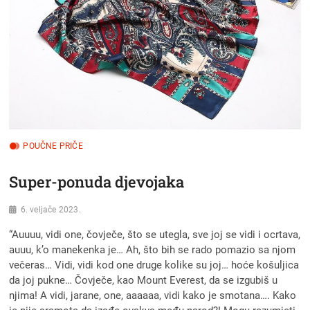
POUČNE PRIČE
Super-ponuda djevojaka
6. veljače 2023.
“Auuuu, vidi one, čovječe, što se utegla, sve joj se vidi i ocrtava,
auuu, k’o manekenka je… Ah, što bih se rado pomazio sa njom
večeras… Vidi, vidi kod one druge kolike su joj… hoće košuljica
da joj pukne… Čovječe, kao Mount Everest, da se izgubiš u
njima! A vidi, jarane, one, aaaaaa, vidi kako je smotana…. Kako