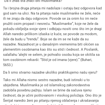
“Da li znaš šta znači biti muslimanka?”
Ta i brojna druga pitanja mi nadolaze i ostaju bez odgovora kad
god sam na ulici. Na ta pitanja naše muslimanke ne žele, neće
ili ne znaju da daju odgovore. Povode se za onim ko im neće
pružiti osim propast i nesreću. “Muslimanke”, koje ne žele da
pokažu obilježja svoje vjere i odbijaju nositi ono što im je dragi
Allah naredio prilikom izlaska iz kuće, se povode za modom,
žele da budu u “trendu”. Boje se da im se ne kaže da su
nazadne. Nazadnost je u današnjim vremenima biti okićen sa
plemenitim osobinama kao što su stid i čednost. A Poslanik,
salallahu ‘alejhi ve selem, je pohvalio osobu koja se okitila sa
tom osobinom rekavši: “Stid je od imana (vjere).” (Buhari,
5653.)
Da li smo stvarno nazadne ukoliko praktikujemo našu vjeru?
Tako mi Allaha nismo sestro nazadne, budi istinski u to
ubijeđena. Muslimanka je od islamskog zakonodavstva
zadobila posebnu pažnju. Islam se brine da sačuva njenu
čednost, da je učini poštovanom i visokog položaja. Ono što je
Šerijat naredio ženi po pitanju njenog oblačenja i ukrašavanja