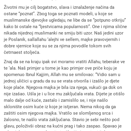
Životni mu je cilj bogatstvo, slava i iznalaženje načina da
ostane “poznat”. Zbog toga se poznati modeli, u koje se
muslimanske djevojke ugledaju, ne libe da se “potpuno otkriju”
kako bi ostale na “ljestvicama popularnosti”. One i njima slične
nikada nijednoj muslimanki ne smiju biti uzor. Naš jedini uzor
je Poslanik, sallallahu ‘alejhi ve sellem, majke pravovjernih i
dobre vjernice koje su se za njima povodile tokom svih
četrnaest stoljeća.
Znaj da se na kraju ipak svi moramo vratiti Allahu, teberake ve
te ‘ala. Naš primjer u tome je kao primjer ove priče koju je
spomenuo Ibnul Kajjim, Allah mu se smilovao: “Vidio sam u
jednoj uličici u gradu da su se vrata otvorila i izašlo je djete
koje plače. Njegova majka je bila iza njega, vukući ga dok on
nije izašao. Ušla je i u lice mu zaključala vrata. Dijete je otišlo
malo dalje od kuće, zastalo i zamislilo se, i nije našlo
sklonište osim kuće iz koje je istjeran. Nema nikog da ga
zaštiti osim njegova majka. Vratilo se slomljenog srca i
žalosno, te našlo vrata zaključana. Stavio je sebi nešto pod
glavu, položivši obraz na kućni prag i tako zaspao. Spavao je