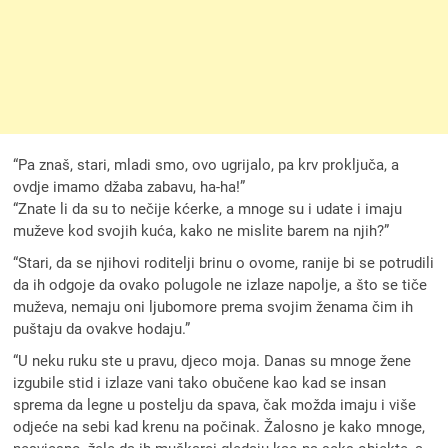
“Pa znaš, stari, mladi smo, ovo ugrijalo, pa krv proključa, a
ovdje imamo džaba zabavu, ha-ha!”
“Znate li da su to nečije kćerke, a mnoge su i udate i imaju
muževe kod svojih kuća, kako ne mislite barem na njih?”
“Stari, da se njihovi roditelji brinu o ovome, ranije bi se potrudili
da ih odgoje da ovako polugole ne izlaze napolje, a što se tiče
muževa, nemaju oni ljubomore prema svojim ženama čim ih
puštaju da ovakve hodaju.”
“U neku ruku ste u pravu, djeco moja. Danas su mnoge žene
izgubile stid i izlaze vani tako obučene kao kad se insan
sprema da legne u postelju da spava, čak možda imaju i više
odjeće na sebi kad krenu na počinak. Žalosno je kako mnoge,