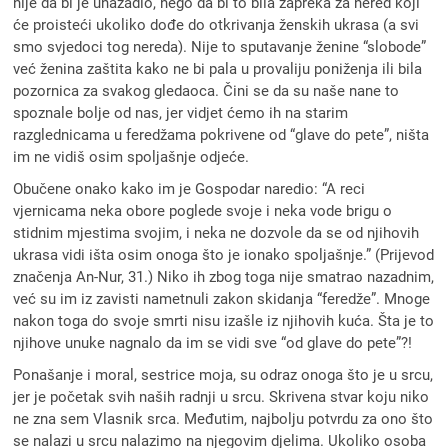
nije da bi je unazadio, nego da bi to bila zapreka za nered koji
će proisteći ukoliko dođe do otkrivanja ženskih ukrasa (a svi
smo svjedoci tog nereda). Nije to sputavanje ženine “slobode”
već ženina zaštita kako ne bi pala u provaliju poniženja ili bila
pozornica za svakog gledaoca. Čini se da su naše nane to
spoznale bolje od nas, jer vidjet ćemo ih na starim
razglednicama u feredžama pokrivene od “glave do pete”, ništa
im ne vidiš osim spoljašnje odjeće.
Obučene onako kako im je Gospodar naredio: “A reci
vjernicama neka obore poglede svoje i neka vode brigu o
stidnim mjestima svojim, i neka ne dozvole da se od njihovih
ukrasa vidi išta osim onoga što je ionako spoljašnje.” (Prijevod
značenja An-Nur, 31.) Niko ih zbog toga nije smatrao nazadnim,
već su im iz zavisti nametnuli zakon skidanja “feredže”. Mnoge
nakon toga do svoje smrti nisu izašle iz njihovih kuća. Šta je to
njihove unuke nagnalo da im se vidi sve “od glave do pete”?!
Ponašanje i moral, sestrice moja, su odraz onoga što je u srcu,
jer je početak svih naših radnji u srcu. Skrivena stvar koju niko
ne zna sem Vlasnik srca. Međutim, najbolju potvrdu za ono što
se nalazi u srcu nalazimo na njegovim djelima. Ukoliko osoba