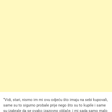
“Vidi, stari, nismo im mi ovu odjeću što imaju na sebi kupovali,
same su to sigurno probale prije nego što su to kupile i same
su izabrale da se ovako izazovno oblače, i mi sada samo malo