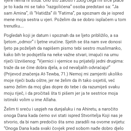
vjere nema ni stida. Ono što žalosti i zbog čega mi srce plače
je to kada mi se tako “razgolićena” osoba predstavi sa: “Ja
sam Amina”, ili “Hatidža” ili “Fatima”, pa spoznam da je ispred
mene moja sestra u vjeri. Poželim da se dobro isplačem u tom
trenutku….
Pogledah koji je datum i spoznah da se ljeto približilo, a sa
ljetom „odmor” i ljetne vrućine. Sjetih se šta nam sve donosi
ljeto pa poželjeh da napišem pismo tebi sestro muslimanko,
kako bih te podsjetila na neke važne stvari, imajući na umu
riječi Uzvišenog: “Vjernici i vjernice su prijatelji jedni drugima:
traže da se čine dobra djela, a od nevaljalih odvraćaju!”
(Prijevod značenja At-Tewba, 71.) Nemoj mi zamjeriti ukoliko
moje riječi budu oštre, jer ne želim da ih tako osjetiš, već
samo želim da moj glas dopre do tebe i da razumiješ svaku
moju riječ, i da pročitaš šta ti pišem jer ja te sestrice moja
istinski volim u ime Allaha.
Želim ti sreću i uspjeh na dunjaluku i na Ahiretu, a naročito
onoga Dana kada ćemo svi stati ispred Stvoritelja Koji nas je
stvorio, da bi nam predočio šta smo zaradili na ovome svijetu:
“Onoga Dana kada svaki čovjek pred sobom nađe dobro djelo