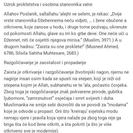
Uzrok prokletstva i osobina stanovnika vatre
Allahov Poslanik, sallallahu ‘alejhi ve selem, je rekao: „Dvije
vrste stanovnika Džehennema neću vidjeti, … i žene obučene a
otkrivene, koje zanose u hodu, i druge tome pozivaju, okrenute
od pokornosti Allahu, glave su im ko grbe deve. One neće ući u
Džennet, niti će osjetiti njegova mirisa.” (Muslim, 3971.) A u
drugom hadisu: “Zaista su one proklete!” (Musned Ahmed,
6786; Silsila Sahiha Muhtesare, 2683.)
Razgolićavanje je zaostalost i propadanje
Zaista je otkrivanje i razgolićavanje životinjski nagon, njemu ne
naginje insan osim kada se spusti na stepen, koji je niži od
stepena kojim je Allah, subhanehu ve te ‘ala, počastio čovjeka.
Zbog toga je razgolićavanje znak pokvarene prirode, gubitka
ljubomore, “zamrznutost” osjećaja i smrt svijesti i duha.
Muslimanka ne smije sebi dozvoliti da se povodi za “modama”
koje je odvode u propast. Oni što ‘kreiraju’ svjetsku modu
nemaju vjere i pravila koja vjera nalaže pa zbog toga nije ga
briga šta će kod žene otkriti, a šta pokriti (a što je više
otkriveno sve je modernije).