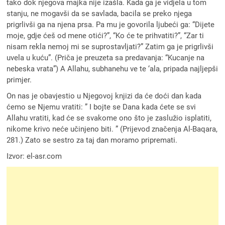
tako dok njegova majka nije izašla. Kada ga je vidjela u tom
stanju, ne mogavši da se savlada, bacila se preko njega
prigrlivši ga na njena prsa. Pa mu je govorila ljubeći ga: “Dijete
moje, gdje ćeš od mene otići?”, “Ko će te prihvatiti?”, “Zar ti
nisam rekla nemoj mi se suprostavljati?” Zatim ga je prigrlivši
uvela u kuću”. (Priča je preuzeta sa predavanja: “Kucanje na
nebeska vrata”) A Allahu, subhanehu ve te ‘ala, pripada najljepši
primjer.
On nas je obavjestio u Njegovoj knjizi da će doći dan kada
ćemo se Njemu vratiti: ” I bojte se Dana kada ćete se svi
Allahu vratiti, kad će se svakome ono što je zaslužio isplatiti,
nikome krivo neće učinjeno biti. ” (Prijevod značenja Al-Baqara,
281.) Zato se sestro za taj dan moramo pripremati.
Izvor: el-asr.com