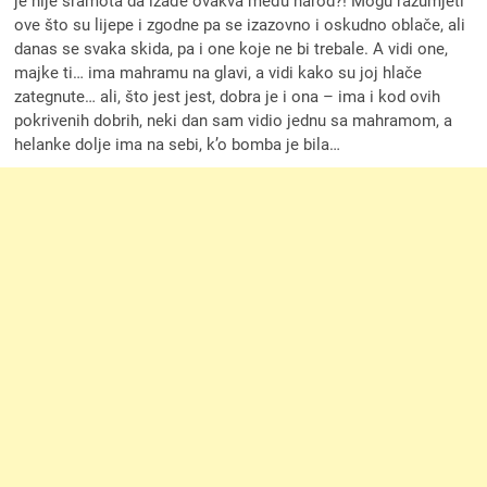
je nije sramota da izađe ovakva među narod?! Mogu razumjeti
ove što su lijepe i zgodne pa se izazovno i oskudno oblače, ali
danas se svaka skida, pa i one koje ne bi trebale. A vidi one,
majke ti… ima mahramu na glavi, a vidi kako su joj hlače
zategnute… ali, što jest jest, dobra je i ona – ima i kod ovih
pokrivenih dobrih, neki dan sam vidio jednu sa mahramom, a
helanke dolje ima na sebi, k’o bomba je bila…