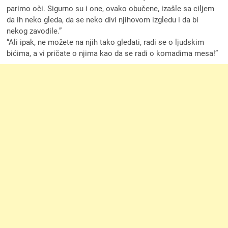
parimo oči. Sigurno su i one, ovako obučene, izašle sa ciljem
da ih neko gleda, da se neko divi njihovom izgledu i da bi
nekog zavodile.”
“Ali ipak, ne možete na njih tako gledati, radi se o ljudskim
bićima, a vi pričate o njima kao da se radi o komadima mesa!”