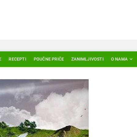
Svjetlo Islama
LAM – EDUKACIJA – AKTUELNOSTI
E
RECEPTI
POUČNE PRIČE
ZANIMLJIVOSTI
O NAMA