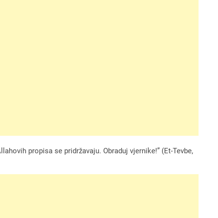
Allahovih propisa se pridržavaju. Obraduj vjernike!” (Et-Tevbe,