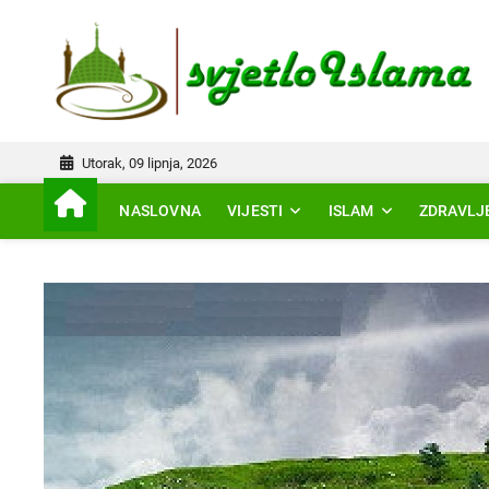
Skip
to
IS
content
Utorak, 09 lipnja, 2026
NASLOVNA
VIJESTI
ISLAM
ZDRAVLJ