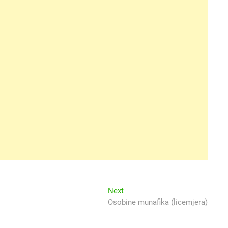
Next
Next
post:
Osobine munafika (licemjera)