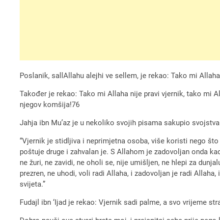
Poslanik, sallAllahu alejhi ve sellem, je rekao: Tako mi Alla
Također je rekao: Tako mi Allaha nije pravi vjernik, tako mi Al
njegov komšija!76
Jahja ibn Mu’az je u nekoliko svojih pisama sakupio svojstva 
“Vjernik je stidljiva i neprimjetna osoba, više koristi nego što
poštuje druge i zahvalan je. S Allahom je zadovoljan onda kada
ne žuri, ne zavidi, ne oholi se, nije umišljen, ne hlepi za dun
prezren, ne uhodi, voli radi Allaha, i zadovoljan je radi Allaha
svijeta.”
Fudajl ibn ‘Ijad je rekao: Vjernik sadi palme, a svo vrijeme 