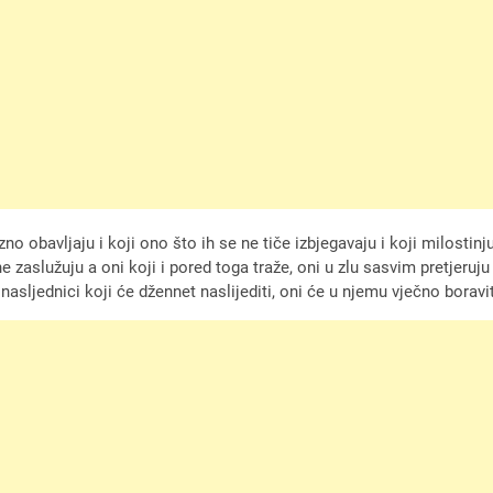
zno obavljaju i koji ono što ih se ne tiče izbjegavaju i koji milostin
r ne zaslužuju a oni koji i pored toga traže, oni u zlu sasvim pretje
 nasljednici koji će džennet naslijediti, oni će u njemu vječno boravi