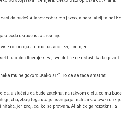
neko od svojstava licemjera. Često traži oprosta od Allaha.
 desi da budeš Allahov dobar rob javno, a neprijatelj tajno! Ko
jelo bude skrušeno, a srce nije!
je više od onoga što mu na srcu leži, licemjer!
 sebi osobinu licemjerstva, sve dok je ne ostavi: kada govori
 neka mu ne govori: „Kako si?“. To će se tada smatrati
ko da, u slučaju da bude zateknut na takvom djelu, pa mu bude
 grijeha, zbog toga što je licemjerje mali širk, a svaki širk je
ifaka, jer, znaj, da, ko se pretvara, Allah će ga razotkriti, a