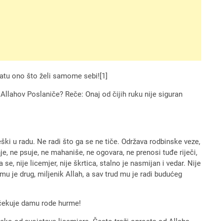
bratu ono što želi samome sebi![1]
, Allahov Poslaniče? Reče: Onaj od čijih ruku nije siguran
greški u radu. Ne radi što ga se ne tiče. Održava rodbinske veze,
je, ne psuje, ne mahaniše, ne ogovara, ne prenosi tuđe riječi,
e, nije licemjer, nije škrtica, stalno je nasmijan i vedar. Nije
r mu je drug, miljenik Allah, a sav trud mu je radi budućeg
 očekuje damu rode hurme!