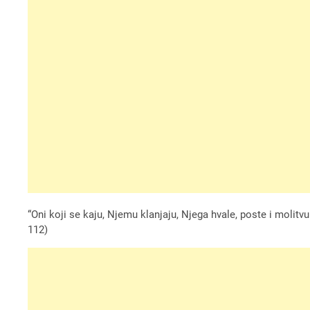
“Oni koji se kaju, Njemu klanjaju, Njega hvale, poste i molitvu 
112)