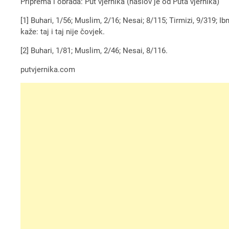
Priprema i obrada: Put vjernika (naslov je od Puta vjernika)
[1] Buhari, 1/56; Muslim, 2/16; Nesai; 8/115; Tirmizi, 9/319;
kaže: taj i taj nije čovjek.
[2] Buhari, 1/81; Muslim, 2/46; Nesai, 8/116.
putvjernika.com