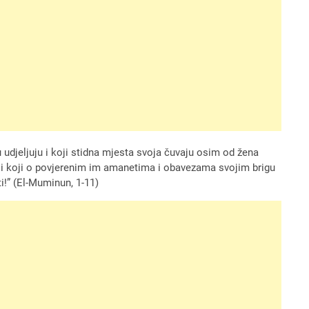
ju udjeljuju i koji stidna mjesta svoja čuvaju osim od žena
ruju i koji o povjerenim im amanetima i obavezama svojim brigu
ti!” (El-Muminun, 1-11)