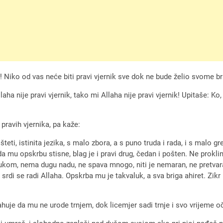
ha! Niko od vas neće biti pravi vjernik sve dok ne bude želio svome 
laha nije pravi vjernik, tako mi Allaha nije pravi vjernik! Upitaše: Ko
pravih vjernika, pa kaže:
 šteti, istinita jezika, s malo zbora, a s puno truda i rada, i s malo 
 mu opskrbu stisne, blag je i pravi drug, čedan i pošten. Ne proklin
jalukom, nema dugu nadu, ne spava mnogo, niti je nemaran, ne pretvara s
, i srdi se radi Allaha. Opskrba mu je takvaluk, a sva briga ahiret. Zik
strahuje da mu ne urode trnjem, dok licemjer sadi trnje i svo vrijeme