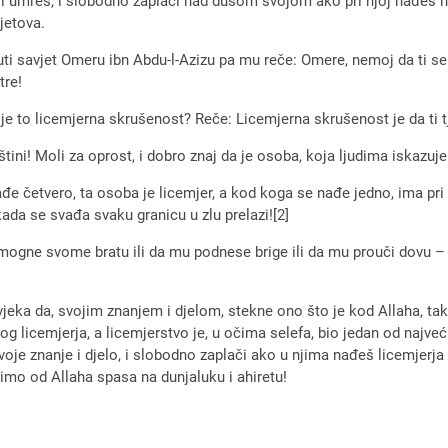
o li umreš, i slobodno zaplači nad dušom svojom ako pri njoj nađeš 
jetova.
uputi savjet Omeru ibn Abdu-l-Azizu pa mu reče: Omere, nemoj da ti se
tre!
je to licemjerna skrušenost? Reče: Licemjerna skrušenost je da ti t
njštini! Moli za oprost, i dobro znaj da je osoba, koja ljudima iskazu
ađe četvero, ta osoba je licemjer, a kod koga se nađe jedno, ima pri
kada se svađa svaku granicu u zlu prelazi![2]
omogne svome bratu ili da mu podnese brige ili da mu prouči dovu –
vjeka da, svojim znanjem i djelom, stekne ono što je kod Allaha, ta
og licemjerja, a licemjerstvo je, u očima selefa, bio jedan od najvećih
voje znanje i djelo, i slobodno zaplači ako u njima nađeš licemjerja i n
žimo od Allaha spasa na dunjaluku i ahiretu!