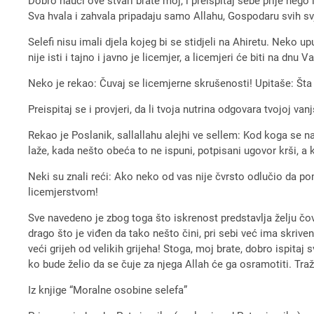
Dobro nauči ove stvari brate moj, i preispitaj sebe prije neg
Sva hvala i zahvala pripadaju samo Allahu, Gospodaru svih sv
Selefi nisu imali djela kojeg bi se stidjeli na Ahiretu. Neko 
nije isti i tajno i javno je licemjer, a licemjeri će biti na dnu Va
Neko je rekao: Čuvaj se licemjerne skrušenosti! Upitaše: Šta 
Preispitaj se i provjeri, da li tvoja nutrina odgovara tvojoj va
Rekao je Poslanik, sallallahu alejhi ve sellem: Kod koga se n
laže, kada nešto obeća to ne ispuni, potpisani ugovor krši, a 
Neki su znali reći: Ako neko od vas nije čvrsto odlučio da p
licemjerstvom!
Sve navedeno je zbog toga što iskrenost predstavlja želju čo
drago što je viđen da tako nešto čini, pri sebi već ima skriven
veći grijeh od velikih grijeha! Stoga, moj brate, dobro ispitaj s
ko bude želio da se čuje za njega Allah će ga osramotiti. Tra
Iz knjige “Moralne osobine selefa”