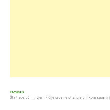
Navigacija
Previous
Previous
post:
Šta treba učiniti vjernik čije srce ne strahuje prilikom spomin
objava