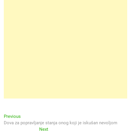
Navigacija
Previous
Previous
post:
Dova za popravljanje stanja onog koji je iskušan nevoljom
objava
Next
Next