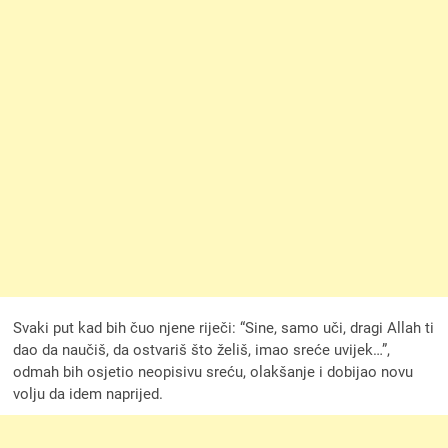
Svaki put kad bih čuo njene riječi: “Sine, samo uči, dragi Allah ti
dao da naučiš, da ostvariš što želiš, imao sreće uvijek…”,
odmah bih osjetio neopisivu sreću, olakšanje i dobijao novu
volju da idem naprijed.