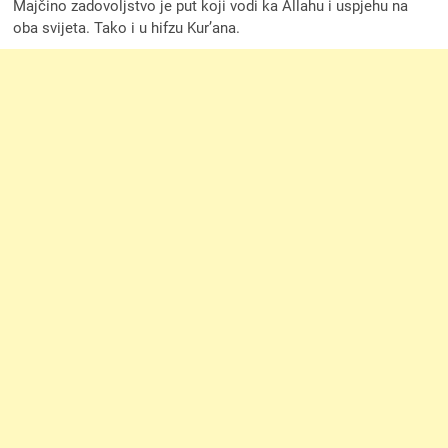
Majčino zadovoljstvo je put koji vodi ka Allahu i uspjehu na
oba svijeta. Tako i u hifzu Kur’ana.