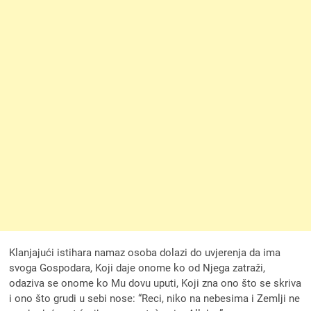
Klanjajući istihara namaz osoba dolazi do uvjerenja da ima
svoga Gospodara, Koji daje onome ko od Njega zatraži,
odaziva se onome ko Mu dovu uputi, Koji zna ono što se skriva
i ono što grudi u sebi nose: “Reci, niko na nebesima i Zemlji ne