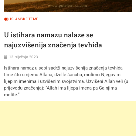
ISLAMSKE TEME
U istihara namazu nalaze se
najuzvišenija značenja tevhida
13. siječnja 2023.
lstihara namaz u sebi sadrži najuzvišenija značenja tevhida
time što u njemu Allaha, dželle šanuhu, molimo Njegovim
lijepim imenima i uzvišenim svojstvima. Uzvišeni Allah veli (u
prijevodu značenja): “Allah ima lijepa imena pa Ga njima
molite.”