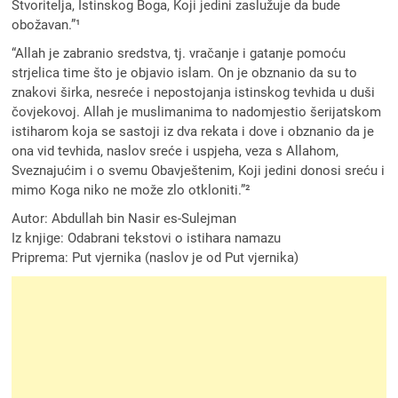
Stvoritelja, Istinskog Boga, Koji jedini zaslužuje da bude
obožavan.”¹
“Allah je zabranio sredstva, tj. vračanje i gatanje pomoću
strjelica time što je objavio islam. On je obznanio da su to
znakovi širka, nesreće i nepostojanja istinskog tevhida u duši
čovjekovoj. Allah je muslimanima to nadomjestio šerijatskom
istiharom koja se sastoji iz dva rekata i dove i obznanio da je
ona vid tevhida, naslov sreće i uspjeha, veza s Allahom,
Sveznajućim i o svemu Obavještenim, Koji jedini donosi sreću i
mimo Koga niko ne može zlo otkloniti.”²
Autor: Abdullah bin Nasir es-Sulejman
Iz knjige: Odabrani tekstovi o istihara namazu
Priprema: Put vjernika (naslov je od Put vjernika)