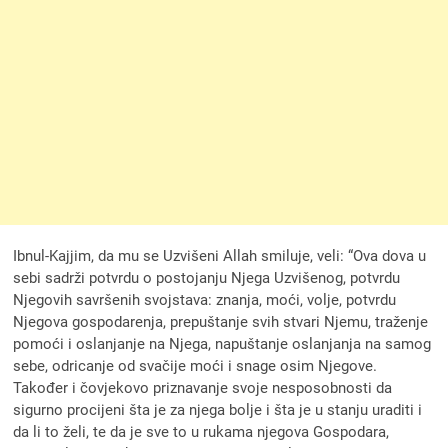
Ibnul-Kajjim, da mu se Uzvišeni Allah smiluje, veli: “Ova dova u
sebi sadrži potvrdu o postojanju Njega Uzvišenog, potvrdu
Njegovih savršenih svojstava: znanja, moći, volje, potvrdu
Njegova gospodarenja, prepuštanje svih stvari Njemu, traženje
pomoći i oslanjanje na Njega, napuštanje oslanjanja na samog
sebe, odricanje od svačije moći i snage osim Njegove.
Također i čovjekovo priznavanje svoje nesposobnosti da
sigurno procijeni šta je za njega bolje i šta je u stanju uraditi i
da li to želi, te da je sve to u rukama njegova Gospodara,