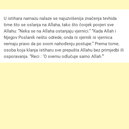
U istihara namazu nalaze se najuzvišenija značenja tevhida
time što se oslanja na Allaha, tako što čovjek povjeri sve
Allahu: ”Neka se na Allaha ostanjaju vjernici.” ‘‘Kada Allah i
Njegov Poslanik nešto odrede, onda ni vjernik ni vjernica
nemaju pravo da po svom nahođenju postupe.” Prema tome,
osoba koja klanja istiharu sve prepušta Allahu bez primjedbi ili
osporavanja. “Reci : ‘O svemu odlučuje samo Allah.’”