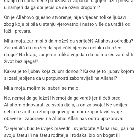
stanju da sama sebe ponižavaš i zapadaš u grijeh laži i prevara
u namjeri da ga spriječiš da se oženi drugom!?
On je Allahovo grješno stvorenje, nije vrijedan tolike ljubavi
zbog koje bi bila u stanju vjerovatno i nešto više da uradiš od
laži i prevara.
Mila moja, zar misliš da možeš da spriječiš Allahovu odredbu?
Zar misliš da možeš da spriječiš njegovu odluku da oženi
drugu? Na kraju, zar je on toliko vrijedan da ne možeš zamisliti
život bez njega!?
Kakva je to ljubav koja zulum donosi? Kakva je to ljubav kojom
si zaslijepljena da u potpunosti zaboravljaš na Allaha!?
Mila moja, molim te, saberi se malo.
Ne, nemoj da ga lažeš! Nemoj da ga varaš jer ti ćeš pred
Allahom odgovarati za svoja djela, a on za svoja! Ne smiješ
sebi dozvoliti da zbog njegovog nemara zapostaviš svoje
obaveze i zaboraviš na Allaha. Allah nas oštro upozorava:
“O vjernici, budite uvijek pravedni, svjedočite Allaha radi, pa i na
svoju štetu ili na štetu roditelja i rođaka, bio on bogat ili