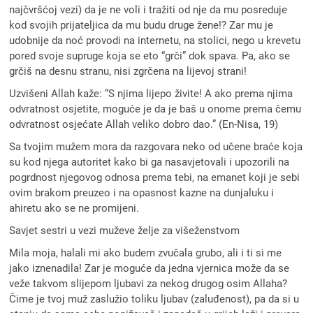
najčvršćoj vezi) da je ne voli i tražiti od nje da mu posreduje
kod svojih prijateljica da mu budu druge žene!? Zar mu je
udobnije da noć provodi na internetu, na stolici, nego u krevetu
pored svoje supruge koja se eto “grči” dok spava. Pa, ako se
grčiš na desnu stranu, nisi zgrčena na lijevoj strani!
Uzvišeni Allah kaže: “S njima lijepo živite! A ako prema njima
odvratnost osjetite, moguće je da je baš u onome prema čemu
odvratnost osjećate Allah veliko dobro dao.” (En-Nisa, 19)
Sa tvojim mužem mora da razgovara neko od učene braće koja
su kod njega autoritet kako bi ga nasavjetovali i upozorili na
pogrdnost njegovog odnosa prema tebi, na emanet koji je sebi
ovim brakom preuzeo i na opasnost kazne na dunjaluku i
ahiretu ako se ne promijeni.
Savjet sestri u vezi muževe želje za višeženstvom
Mila moja, halali mi ako budem zvučala grubo, ali i ti si me
jako iznenadila! Zar je moguće da jedna vjernica može da se
veže takvom slijepom ljubavi za nekog drugog osim Allaha?
Čime je tvoj muž zaslužio toliku ljubav (zaluđenost), pa da si u