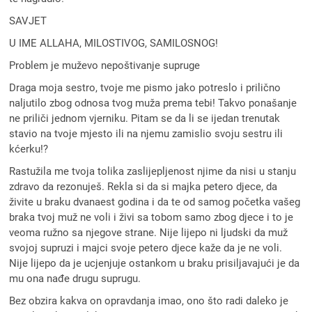
SAVJET
U IME ALLAHA, MILOSTIVOG, SAMILOSNOG!
Problem je muževo nepoštivanje supruge
Draga moja sestro, tvoje me pismo jako potreslo i prilično
naljutilo zbog odnosa tvog muža prema tebi! Takvo ponašanje
ne priliči jednom vjerniku. Pitam se da li se ijedan trenutak
stavio na tvoje mjesto ili na njemu zamislio svoju sestru ili
kćerku!?
Rastužila me tvoja tolika zaslijepljenost njime da nisi u stanju
zdravo da rezonuješ. Rekla si da si majka petero djece, da
živite u braku dvanaest godina i da te od samog početka vašeg
braka tvoj muž ne voli i živi sa tobom samo zbog djece i to je
veoma ružno sa njegove strane. Nije lijepo ni ljudski da muž
svojoj supruzi i majci svoje petero djece kaže da je ne voli.
Nije lijepo da je ucjenjuje ostankom u braku prisiljavajući je da
mu ona nađe drugu suprugu.
Bez obzira kakva on opravdanja imao, ono što radi daleko je