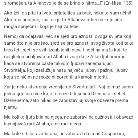
siromašan, ta Allahovo je da se brine o njima…!” (En-Nisa, 135)
Ako želi da pita tu tvoju prijateljicu za brak, neka to sam učini!
Ako ona pristane, znaj da je to Allahova odredba koju nisi
mogla spriječiti i koja je hajr za tebe.
Nemoj da očajavaš, već se sjeti prolaznosti ovoga svijeta koji
samo što nije prošao, sjeti se prolaznosti svog života koji tako
brzo leti, sjeti se svih izgubljenih dana i noći na muža koji te
očigledno udaljavao od Allaha i znaj da je Allah ljubomoran
kada se stvorenja časte takvom ljubavi zanemarujući
Stvoritelja, koji zaslužuje našu najveću ljubav i pažnju, ljubav
koja se ničim ne može ni porediti, a kamoli mjeriti.
Zar je neko stvorenje vrednije od Stvoritelja? Tvoj je muž samo
jedno grješno biće koje ti može biti sebeb Dženneta i sebeb
Džehenema, zato nikad ne zapostavljaj svoje obaveze prema
njemu.
Ma koliko ljuta bila na njega, ne zaboravi da dužnosti i obaveze
ispunjavaš radi Allaha, a ne radi njega.
Ma koliko bila razočarana, ne zaboravi da imaš Gospodara,