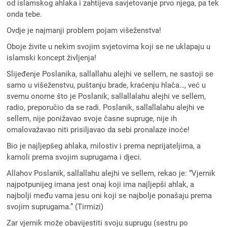
od islamskog ahlaka i zahtijeva savjetovanje prvo njega, pa tek
onda tebe.
Ovdje je najmanji problem pojam višeženstva!
Oboje živite u nekim svojim svjetovima koji se ne uklapaju u
islamski koncept življenja!
Slijeđenje Poslanika, sallallahu alejhi ve sellem, ne sastoji se
samo u višeženstvu, puštanju brade, kraćenju hlača…, već u
svemu onome što je Poslanik, sallallalahu alejhi ve sellem,
radio, preporučio da se radi. Poslanik, sallallalahu alejhi ve
sellem, nije ponižavao svoje časne supruge, nije ih
omalovažavao niti prisiljavao da sebi pronalaze inoće!
Bio je najljepšeg ahlaka, milostiv i prema neprijateljima, a
kamoli prema svojim suprugama i djeci.
Allahov Poslanik, sallallahu alejhi ve sellem, rekao je: “Vjernik
najpotpunijeg imana jest onaj koji ima najljepši ahlak, a
najbolji među vama jesu oni koji se najbolje ponašaju prema
svojim suprugama.” (Tirmizi)
Zar vjernik može obavijestiti svoju suprugu (sestru po