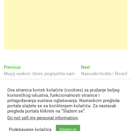
Navigacija
Previous
Next
Previous
Next
post:
post:
Mojoj svekrvi- Izvini, pogriješila sam
Nasrudin-hodža i filozof
objava
Ova stranica koristi kolačiće (cookies) za pružanje boljeg
korisničkog iskustva, funkcionalnosti stranice i
prilagođavanja sustava oglašavanja. Nastavkom pregleda
portala slažete se sa korištenjem kolačića. Za nastavak
pregleda portala kliknite na “Slažem se”.
Do not sell my personal information
.
Podešavanje kolačića
Slažem se
Svjetlo Islama
| Designed by:
Theme Freesia
|
WordPress
| © Copyright All