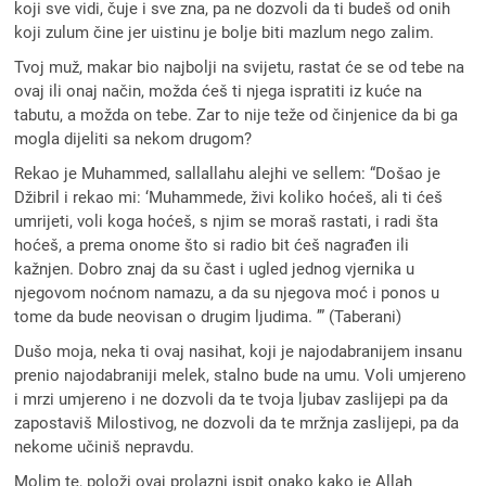
koji sve vidi, čuje i sve zna, pa ne dozvoli da ti budeš od onih
koji zulum čine jer uistinu je bolje biti mazlum nego zalim.
Tvoj muž, makar bio najbolji na svijetu, rastat će se od tebe na
ovaj ili onaj način, možda ćeš ti njega ispratiti iz kuće na
tabutu, a možda on tebe. Zar to nije teže od činjenice da bi ga
mogla dijeliti sa nekom drugom?
Rekao je Muhammed, sallallahu alejhi ve sellem: “Došao je
Džibril i rekao mi: ‘Muhammede, živi koliko hoćeš, ali ti ćeš
umrijeti, voli koga hoćeš, s njim se moraš rastati, i radi šta
hoćeš, a prema onome što si radio bit ćeš nagrađen ili
kažnjen. Dobro znaj da su čast i ugled jednog vjernika u
njegovom noćnom namazu, a da su njegova moć i ponos u
tome da bude neovisan o drugim ljudima. ’” (Taberani)
Dušo moja, neka ti ovaj nasihat, koji je najodabranijem insanu
prenio najodabraniji melek, stalno bude na umu. Voli umjereno
i mrzi umjereno i ne dozvoli da te tvoja ljubav zaslijepi pa da
zapostaviš Milostivog, ne dozvoli da te mržnja zaslijepi, pa da
nekome učiniš nepravdu.
Molim te, položi ovaj prolazni ispit onako kako je Allah