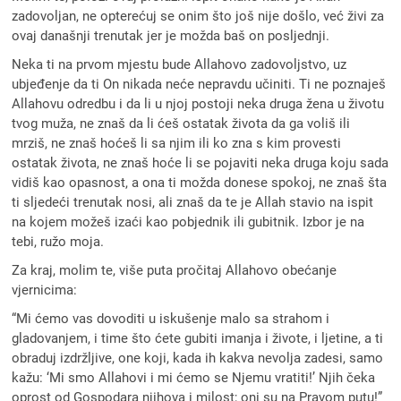
zadovoljan, ne opterećuj se onim što još nije došlo, već živi za
ovaj današnji trenutak jer je možda baš on posljednji.
Neka ti na prvom mjestu bude Allahovo zadovoljstvo, uz
ubjeđenje da ti On nikada neće nepravdu učiniti. Ti ne poznaješ
Allahovu odredbu i da li u njoj postoji neka druga žena u životu
tvog muža, ne znaš da li ćeš ostatak života da ga voliš ili
mrziš, ne znaš hoćeš li sa njim ili ko zna s kim provesti
ostatak života, ne znaš hoće li se pojaviti neka druga koju sada
vidiš kao opasnost, a ona ti možda donese spokoj, ne znaš šta
ti sljedeći trenutak nosi, ali znaš da te je Allah stavio na ispit
na kojem možeš izaći kao pobjednik ili gubitnik. Izbor je na
tebi, ružo moja.
Za kraj, molim te, više puta pročitaj Allahovo obećanje
vjernicima:
“Mi ćemo vas dovoditi u iskušenje malo sa strahom i
gladovanjem, i time što ćete gubiti imanja i ž‍ivote, i ljetine, a ti
obraduj izdr‍žljive, one koji, kada ih kakva nevolja zadesi, samo
ka‍žu: ‘Mi smo Allahovi i mi ćemo se Njemu vratiti!’ Njih čeka
oprost od Gospodara njihova i milost; oni su na Pravom putu!”