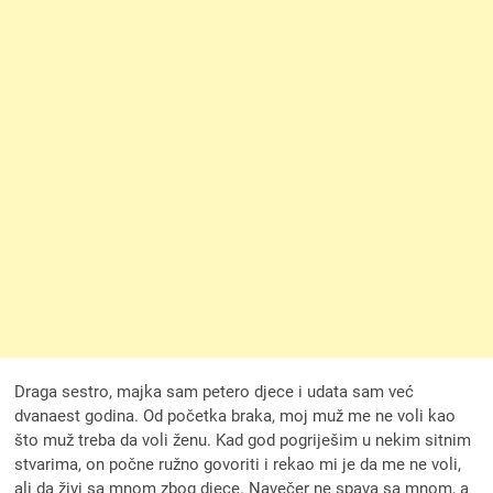
Draga sestro, majka sam petero djece i udata sam već
dvanaest godina. Od početka braka, moj muž me ne voli kao
što muž treba da voli ženu. Kad god pogriješim u nekim sitnim
stvarima, on počne ružno govoriti i rekao mi je da me ne voli,
ali da živi sa mnom zbog djece. Navečer ne spava sa mnom, a