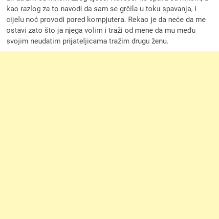
kao razlog za to navodi da sam se grčila u toku spavanja, i
cijelu noć provodi pored kompjutera. Rekao je da neće da me
ostavi zato što ja njega volim i traži od mene da mu među
svojim neudatim prijateljicama tražim drugu ženu.