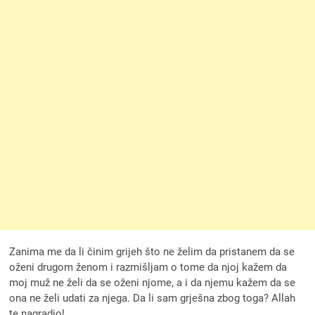
Zanima me da li činim grijeh što ne želim da pristanem da se
oženi drugom ženom i razmišljam o tome da njoj kažem da
moj muž ne želi da se oženi njome, a i da njemu kažem da se
ona ne želi udati za njega. Da li sam grješna zbog toga? Allah
te nagradio!