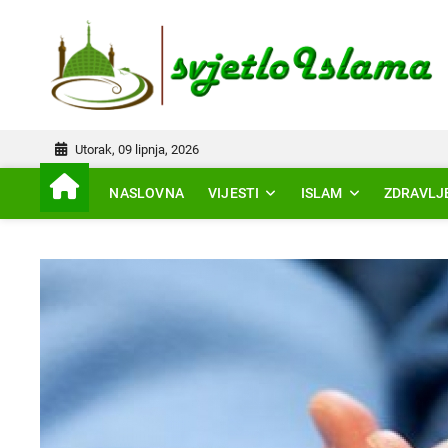
Skip
to
IS
content
Utorak, 09 lipnja, 2026
NASLOVNA
VIJESTI
ISLAM
ZDRAVLJ