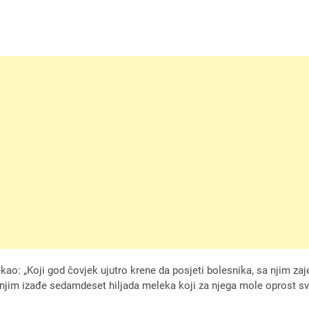
 rekao: „Koji god čovjek ujutro krene da posjeti bolesnika, sa njim 
a njim izađe sedamdeset hiljada meleka koji za njega mole oprost s