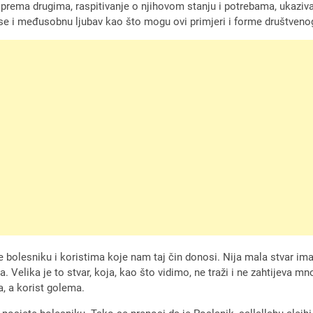
 prema drugima, raspitivanje o njihovom stanju i potrebama, ukaziva
se i međusobnu ljubav kao što mogu ovi primjeri i forme društven
lesniku i koristima koje nam taj čin donosi. Nija mala stvar imati pr
. Velika je to stvar, koja, kao što vidimo, ne traži i ne zahtijev
, a korist golema.