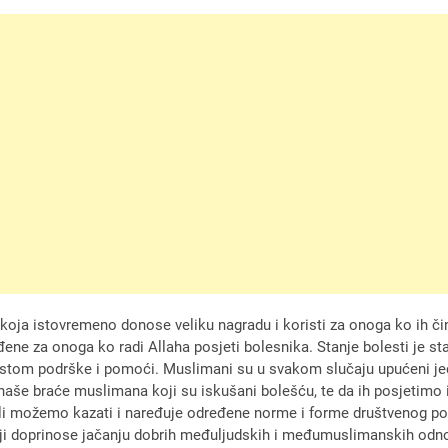
 koja istovremeno donose veliku nagradu i koristi za onoga ko ih čin
ene za onoga ko radi Allaha posjeti bolesnika. Stanje bolesti je s
stom podrške i pomoći. Muslimani su u svakom slučaju upućeni jedni
naše braće muslimana koji su iskušani bolešću, te da ih posjetimo i
e ili možemo kazati i naređuje određene norme i forme društvenog
 doprinose jačanju dobrih međuljudskih i međumuslimanskih odnosa