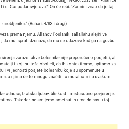
 ve sellem, u jednom hadisu-kudsijji rekao: „Uzvišeni Allah će
i si Gospodar svjetova?’ On će reći: ‘Zar nisi znao da je taj
zarobljenika.“ (Buhari, 4/83 i drugi)
veza prema njemu. Allahov Poslanik, sallallahu alejhi ve
an, da mu isprati dženazu, da mu se odazove kad ga na gozbu
širenja zaraze takve bolesnike nije preporučeno posjetiti, ali
elji i koji su teže oboljeli, da ih kontaktiramo, upitamo za
adu i vrijednosti posjete bolesniku koje su spomenute u
jima, a njima će to mnogo značiti i u moralnom i u svakom
ke odnose, bratsku ljubav, bliskost i međusobno povjerenje.
vratimo. Također, ne smijemo smetnuti s uma da nas u toj