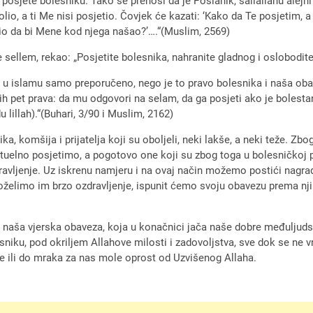
posjete bolesniku. Tako se prenosi da je Poslanik, sallallahu alejhi
o, a ti Me nisi posjetio. Čovjek će kazati: ‘Kako da Te posjetim, a T
etio da bi Mene kod njega našao?’….“(Muslim, 2569)
 sellem, rekao: „Posjetite bolesnika, nahranite gladnog i oslobodite 
e u islamu samo preporučeno, nego je to pravo bolesnika i naša oba
h pet prava: da mu odgovori na selam, da ga posjeti ako je bolest
 lillah).“(Buhari, 3/90 i Muslim, 2162)
omšija i prijatelja koji su oboljeli, neki lakše, a neki teže. Zbog 
lno posjetimo, a pogotovo one koji su zbog toga u bolesničkoj post
zdravljenje. Uz iskrenu namjeru i na ovaj način možemo postići nagr
 poželimo im brzo ozdravljenje, ispunit ćemo svoju obavezu prema n
a naša vjerska obaveza, koja u konačnici jača naše dobre međuljuds
niku, pod okriljem Allahove milosti i zadovoljstva, sve dok se ne 
re ili do mraka za nas mole oprost od Uzvišenog Allaha.