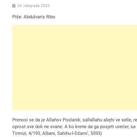
24. listopada 2023.
Piše: Abdulvaris Ribo
Prenosi se da je Allahov Poslanik, sallallahu alejhi ve selle,
oprost sve dok ne svane. A ko krene da ga posjeti uvečer, s
Tirmizi, 4/193, Albani, Sahihu-l-Džami’, 5593)