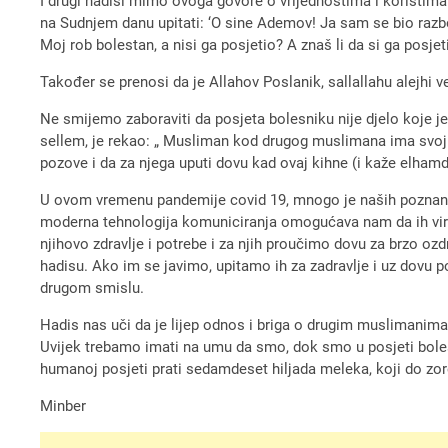
I drugi hadisi mimo ovoga govore o vrijednostima i koristima 
na Sudnjem danu upitati: ‘O sine Ademov! Ja sam se bio razboli
Moj rob bolestan, a nisi ga posjetio? A znaš li da si ga posj
Također se prenosi da je Allahov Poslanik, sallallahu alejhi ve
Ne smijemo zaboraviti da posjeta bolesniku nije djelo koje j
sellem, je rekao: „ Musliman kod drugog muslimana ima svoji
pozove i da za njega uputi dovu kad ovaj kihne (i kaže elhamdu
U ovom vremenu pandemije covid 19, mnogo je naših poznanika, k
moderna tehnologija komuniciranja omogućava nam da ih virtue
njihovo zdravlje i potrebe i za njih proučimo dovu za brzo o
hadisu. Ako im se javimo, upitamo ih za zadravlje i uz dovu
drugom smislu.
Hadis nas uči da je lijep odnos i briga o drugim muslimanim
Uvijek trebamo imati na umu da smo, dok smo u posjeti boles
humanoj posjeti prati sedamdeset hiljada meleka, koji do zo
Minber