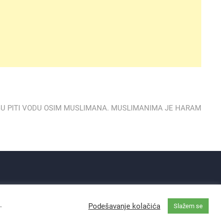
t
:
GU PITI VODU OSIM MUSLIMANA. MUSLIMANIMA JE HARAM
.
Podešavanje kolačića
Slažem se
ma
| Designed by:
Theme Freesia
|
WordPress
| © Copyright All right reserved