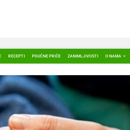
Svjetlo Islama
LAM – EDUKACIJA – AKTUELNOSTI
E
RECEPTI
POUČNE PRIČE
ZANIMLJIVOSTI
O NAMA