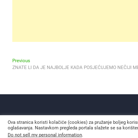
Navigacija
Previous
Previous
post:
ZNATE LI DA JE NAJBOLJE KADA POSJEĆUJEMO NEČIJI ME
objava
Ova stranica koristi kolačiće (cookies) za pružanje boljeg kori
oglašavanja. Nastavkom pregleda portala slažete se sa korišten
Do not sell my personal information
.