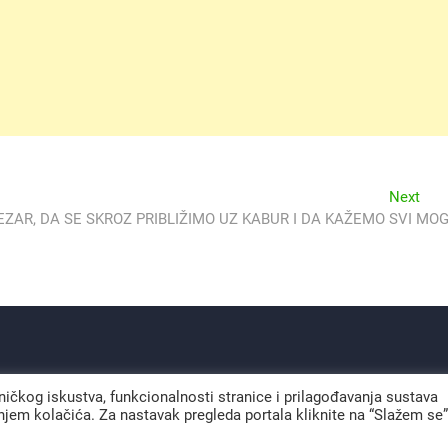
Nex
Next
post
ZAR, DA SE SKROZ PRIBLIŽIMO UZ KABUR I DA KAŽEMO
SVI MO
sničkog iskustva, funkcionalnosti stranice i prilagođavanja sustava
jem kolačića. Za nastavak pregleda portala kliknite na “Slažem se”
Svjetlo Isla