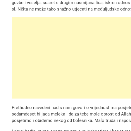
gozbe i veselja, susret s drugim nasmijana lica, iskren odnos
sl. Ništa ne može tako snažno utjecati na međuljudske odno
Prethodno navedeni hadis nam govori o vrijednostima posjete bo
sedamdeset hiljada meleka i da za tebe mole oprost od Allaha
posjetimo i obiđemo nekog od bolesnika. Malo truda i napora