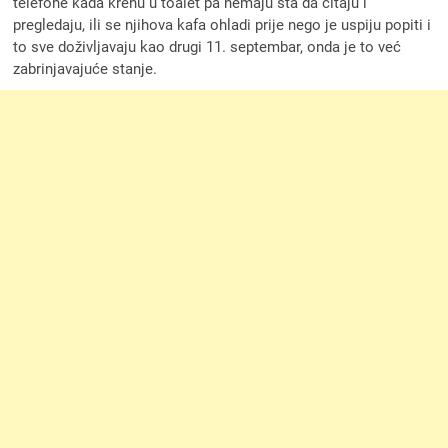
telefone kada krenu u toalet pa nemaju šta da čitaju i
pregledaju, ili se njihova kafa ohladi prije nego je uspiju popiti i
to sve doživljavaju kao drugi 11. septembar, onda je to već
zabrinjavajuće stanje.