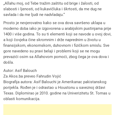
„Allahu moj, od Tebe tražim zaštitu od brige i žalosti, od
slabosti i ljenosti, od kukavičluka i škrtosti, da me dug ne
savlada i da me ljudi ne nadvladaju.“
Prosto je nevjerovatno kako se ova dova savršeno uklapa u
moderno doba iako je izgovorena u arabijskim pustinjama prije
1400 i više godina. To su ti elementi koji se navode u ovoj dovi,
a koji čovjeka čine skromnim i drže naprednim u životu u
finansijskom, ekonomskom, duhovnom i fizičkom smislu. Sve
gore navedeno su pravi belaji i problemi koji se ne mogu
prevazići osim sa Allahovom pomoći, zbog čega je ova dova i
došla.
Autor: Asif Balouch
Za Akos.ba preveo Fahrudin Vojić
Biografija autora: Asif Balouchi je Amerikanac pakistanskog
porijekla. Rođen je i odrastao u Houstonu u saveznoj državi
Texas. Diplomirao je 2010. godine na Univerizitetu St. Tomas u
oblasti komunikacija.