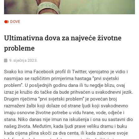
DOVE
Ultimativna dova za najveće životne
probleme
9. siječnja 2023.
Svako ko ima Facebook profil ili Twitter, vjerojatno je vidio i
nasmijao se različitim primjerima hastaga “prvi svjetski
problem”. U posljednjih godinu dana ili tu negdje blizu, ovaj
izraz je kružio do tačke da bude prihvaćen u svakodnevni jezik.
Drugim riječima “prvi svjetski problem” je povećan broj
razmaženi žalbi koji dolaze od strane ljudi koji svakodnevno
imaju osnovne životne potrebe u vidu hrane, vode, odjeće i
stana. Niko danas nije imun na iskušenja i ona su sastavni dio
našeg života. Međutim, kada ljudi prave veliku dramu i buku
kada cijena plina skoči za dva centa, ili kada zaborave svoje