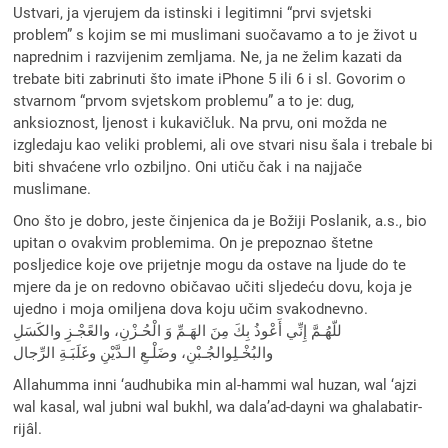
Ustvari, ja vjerujem da istinski i legitimni “prvi svjetski
problem” s kojim se mi muslimani suočavamo a to je život u
naprednim i razvijenim zemljama. Ne, ja ne želim kazati da
trebate biti zabrinuti što imate iPhone 5 ili 6 i sl. Govorim o
stvarnom “prvom svjetskom problemu” a to je: dug,
anksioznost, ljenost i kukavičluk. Na prvu, oni možda ne
izgledaju kao veliki problemi, ali ove stvari nisu šala i trebale bi
biti shvaćene vrlo ozbiljno. Oni utiču čak i na najjače
muslimane.
Ono što je dobro, jeste činjenica da je Božiji Poslanik, a.s., bio
upitan o ovakvim problemima. On je prepoznao štetne
posljedice koje ove prijetnje mogu da ostave na ljude do te
mjere da je on redovno običavao učiti sljedeću dovu, koja je
ujedno i moja omiljena dova koju učim svakodnevno.
للّهُـمَّ إِنِّي أَعْوذُ بِكَ مِنَ الهَـمِّ وَ الْحُـزْنِ، والعًجْـزِ والكَسَلِ
والبُخْـلِوالجُـبْنِ، وضَلْـعِ الـدَّيْنِ وغَلَبَـةِ الرِّجال
Allahumma inni ‘audhubika min al-hammi wal huzan, wal ‘ajzi
wal kasal, wal jubni wal bukhl, wa dala’ad-dayni wa ghalabatir-
rijâl.