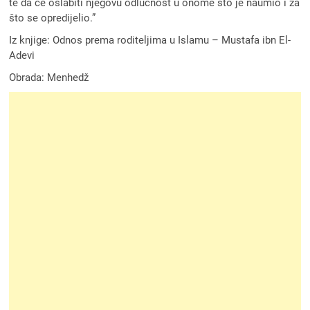
te da će oslabiti njegovu odlučnost u onome što je naumio i za
što se opredijelio.”
Iz knjige: Odnos prema roditeljima u Islamu – Mustafa ibn El-
Adevi
Obrada: Menhedž