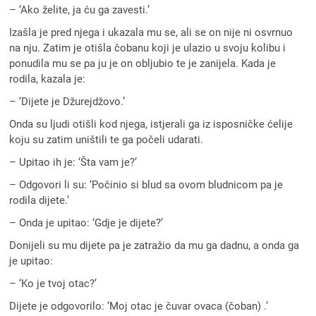
– ‘Ako želite, ja ću ga zavesti.’
Izašla je pred njega i ukazala mu se, ali se on nije ni osvrnuo
na nju. Zatim je otišla čobanu koji je ulazio u svoju kolibu i
ponudila mu se pa ju je on obljubio te je zanijela. Kada je
rodila, kazala je:
– ‘Dijete je Džurejdžovo.’
Onda su ljudi otišli kod njega, istjerali ga iz isposničke ćelije
koju su zatim uništili te ga počeli udarati.
– Upitao ih je: ‘Šta vam je?’
– Odgovori li su: ‘Počinio si blud sa ovom bludnicom pa je
rodila dijete.’
– Onda je upitao: ‘Gdje je dijete?’
Donijeli su mu dijete pa je zatražio da mu ga dadnu, a onda ga
je upitao:
– ‘Ko je tvoj otac?’
Dijete je odgovorilo: ‘Moj otac je čuvar ovaca (čoban) .’