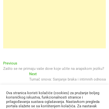
Navigacija
Previous
Previous
post:
Zašto se ne primaju vaše dove koje učite na arapskom jeziku?
objava
Next
Next
post:
Tumač snova: Sanjanje braka i intimnih odnosa
Ova stranica koristi kolačiće (cookies) za pružanje boljeg
korisničkog iskustva, funkcionalnosti stranice i
prilagođavanja sustava oglašavanja. Nastavkom pregleda
portala slažete se sa korištenjem kolačića. Za nastavak