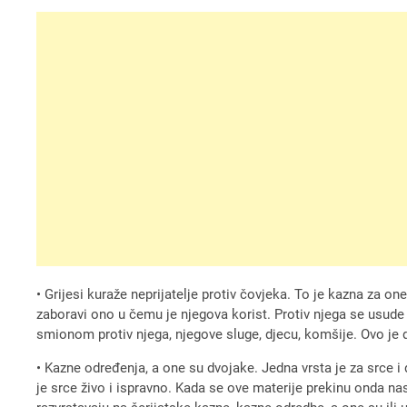
• Grijesi kuraže neprijatelje protiv čovjeka. To je kazna za on
zaboravi ono u čemu je njegova korist. Protiv njega se usud
smionom protiv njega, njegove sluge, djecu, komšije. Ovo je 
• Kazne određenja, a one su dvojake. Jedna vrsta je za srce i 
je srce živo i ispravno. Kada se ove materije prekinu onda nas