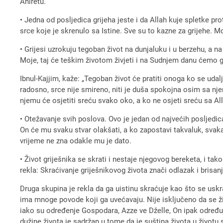
Ahiretu.
• Jedna od posljedica grijeha jeste i da Allah kuje spletke pr
srce koje je skrenulo sa Istine. Sve su to kazne za grijehe. 
• Grijesi uzrokuju tegoban život na dunjaluku i u berzehu, a n
Moje, taj će teškim životom živjeti i na Sudnjem danu ćemo ga 
Ibnul-Kajjim, kaže: „Tegoban život će pratiti onoga ko se udal
radosno, srce nije smireno, niti je duša spokojna osim sa nj
njemu će osjetiti sreću svako oko, a ko ne osjeti sreću sa Al
• Otežavanje svih poslova. Ovo je jedan od najvećih posljedic
On će mu svaku stvar olakšati, a ko zapostavi takvaluk, svaka 
vrijeme ne zna odakle mu je dato.
• Život griješnika se skrati i nestaje njegovog bereketa, i tak
rekla: Skraćivanje griješnikovog života znači odlazak i brisanj
Druga skupina je rekla da ga uistinu skraćuje kao što se usk
ima mnoge povode koji ga uvećavaju. Nije isključeno da se ži
iako su određenje Gospodara, Azze ve Dželle, On ipak određuje
dužine života je sadržan u tome da je suština života u životu 