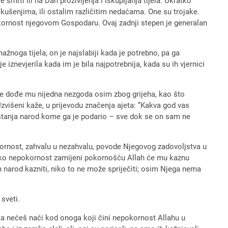
e smrti ili na Dan proživljenja i iskupljanja tijela. Ukratko
kušenjima, ili ostalim različitim nedaćama. One su trojake.
pokornost njegovom Gospodaru. Ovaj zadnji stepen je generalan
nažnoga tijela, on je najslabiji kada je potrebno, pa ga
 iznevjerila kada im je bila najpotrebnija, kada su ih vjernici
 ne dođe mu nijedna nezgoda osim zbog grijeha, kao što
Uzvišeni kaže, u prijevodu značenja ajeta: ‘’Kakva god vas
blagostanja narod kome ga je podario – sve dok se on sam ne
kornost, zahvalu u nezahvalu, povode Njegovog zadovoljstva u
 Ako nepokornost zamijeni pokornošću Allah će mu kaznu
 narod kazniti, niko to ne može spriječiti; osim Njega nema
sveti.
keta nećeš naći kod onoga koji čini nepokornost Allahu u