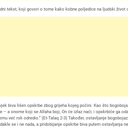
ni tekst, koji govori o tome kako kobne poljedice na ljudski život o
jek biva lišen opskrbe zbog grijeha kojeg počini. Kao što bogoboja
eruje – a onome koji se Allaha boji, On će izlaz naći; i opskrbiće ga 
 svemu već rok odredio.’’ (Et-Talaq 2-3) Također, ostavljanje bogoboj
 odakle se i ne nada, a pridobijanje opskrbe biva putem ostavljanja n