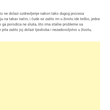
ašto ne dolazi ozdravljenje nakon tako dugog procesa
uju na takav način, i čude se zašto im u životu ide teško, jedva
to ga porodica ne sluša, što ima stalne probleme sa
pita zašto joj dolazi tjeskoba i nezadovoljstvo u životu,