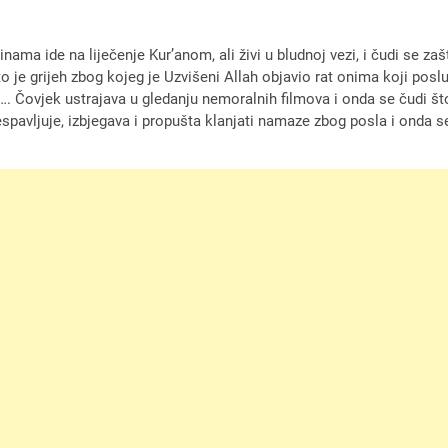
ama ide na liječenje Kur’anom, ali živi u bludnoj vezi, i čudi se z
to je grijeh zbog kojeg je Uzvišeni Allah objavio rat onima koji posl
…. Čovjek ustrajava u gledanju nemoralnih filmova i onda se čudi š
avljuje, izbjegava i propušta klanjati namaze zbog posla i onda se 