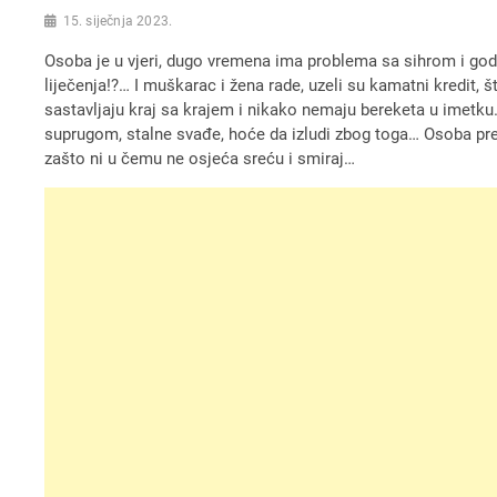
15. siječnja 2023.
Osoba je u vjeri, dugo vremena ima problema sa sihrom i godin
liječenja!?… I muškarac i žena rade, uzeli su kamatni kredit, š
sastavljaju kraj sa krajem i nikako nemaju bereketa u imetku
suprugom, stalne svađe, hoće da izludi zbog toga… Osoba presp
zašto ni u čemu ne osjeća sreću i smiraj…