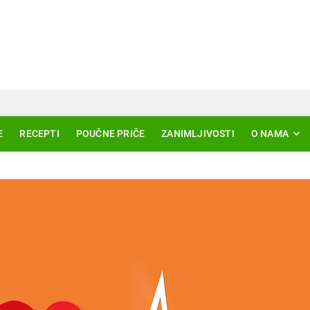
Svjetlo Islama
LAM – EDUKACIJA – AKTUELNOSTI
E
RECEPTI
POUČNE PRIČE
ZANIMLJIVOSTI
O NAMA