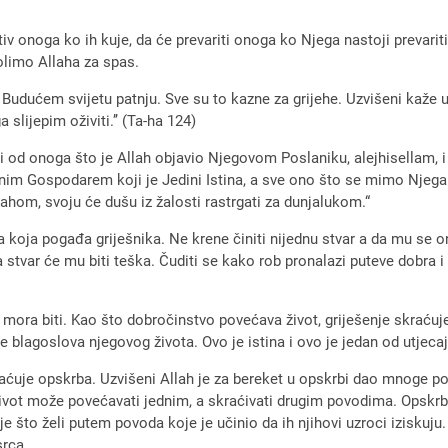
otiv onoga ko ih kuje, da će prevariti onoga ko Njega nastoji prevari
Molimo Allaha za spas.
a Budućem svijetu patnju. Sve su to kazne za grijehe. Uzvišeni kaže u
slijepim oživiti.’’ (Ta-ha 124)
ji od onoga što je Allah objavio Njegovom Poslaniku, alejhisellam, i 
enim Gospodarem koji je Jedini Istina, a sve ono što se mimo Njega 
lahom, svoju će dušu iz žalosti rastrgati za dunjalukom.“
a koja pogađa griješnika. Ne krene činiti nijednu stvar a da mu se o
stvar će mu biti teška. Čuditi se kako rob pronalazi puteve dobra i ko
o mora biti. Kao što dobročinstvo povećava život, griješenje skraćuje
e blagoslova njegovog života. Ovo je istina i ovo je jedan od utjecaj
raćuje opskrba. Uzvišeni Allah je za bereket u opskrbi dao mnoge po
vot može povećavati jednim, a skraćivati drugim povodima. Opskrba,
 što želi putem povoda koje je učinio da ih njihovi uzroci iziskuju.
srca.