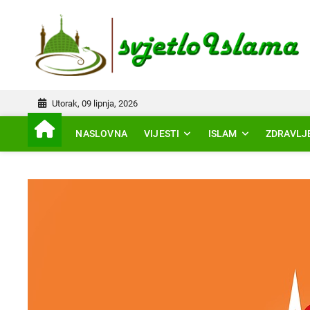
Skip
to
IS
content
Utorak, 09 lipnja, 2026
NASLOVNA
VIJESTI
ISLAM
ZDRAVLJ