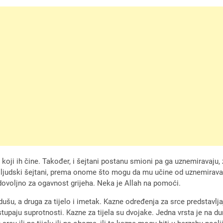
e koji ih čine. Također, i šejtani postanu smioni pa ga uznemiravaju, 
e ljudski šejtani, prema onome što mogu da mu učine od uznemirava
dovoljno za ogavnost grijeha. Neka je Allah na pomoći.
dušu, a druga za tijelo i imetak. Kazne određenja za srce predstavlja
tupaju suprotnosti. Kazne za tijela su dvojake. Jedna vrsta je na dun