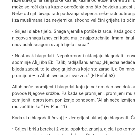
razvrstavaju na šerijatske kazne, kazne odredbe, a one su ili u s
može se reći da su kazne određenja ono što čovjeka zadesi u n
Neke od njih bivaju radi podizanja stepena, neke radi potiran
i za muslimana i za nevjernika, shodno veličini grijeha i zloči
• Grijesi slabe tijelo. Snaga vjernika potiče iz srca. Kada god
njegova snaga iznevjeri kada mu je najpotrebnija. Imam Ibnul-Ka
nadvladali snagom svojih tijela i srca.“
• Nestanak blagodati. Nepokornosti uklanjaju blagodati i do
spominje Alijj ibn Ebi Talib, radijallahu anhu,: „Nijedna nedać
bijeda zadesi, to je zbog grijehova koje ste zaradili, a On mno
promijeni – a Allah sve čuje i sve zna.’’ (El-Enfal 53)
Allah neće promijeniti blagodat koju je nekom dao sve dok s
povode Njegove srdžbe. Pa kada se promijeni, promijeni mu 
zamijeniti oprostom, poniženje ponosom. ‘’Allah neće izmijen
mu zaštitinika.’’ (Er-R’ad 11)
Kada si u blagodati čuvaj je. Jer grijesi uklanjaju blagodati
• Grijesi brišu bereket života, opskrbe, znanja, djela i pokor