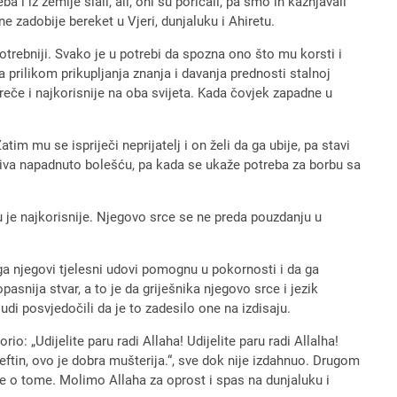
a i iz zemlje slali, ali, oni su poricali, pa smo ih kažnjavali
ne zadobije bereket u Vjeri, dunjaluku i Ahiretu.
otrebniji. Svako je u potrebi da spozna ono što mu korsti i
a prilikom prikupljanja znanja i davanja prednosti stalnoj
eče i najkorisnije na oba svijeta. Kada čovjek zapadne u
im mu se ispriječi neprijatelj i on želi da ga ubije, pa stavi
a i biva napadnuto bolešću, pa kada se ukaže potreba za borbu sa
u je najkorisnije. Njegovo srce se ne preda pouzdanju u
ga njegovi tjelesni udovi pomognu u pokornosti i da ga
asnija stvar, a to je da griješnika njegovo srce i jezik
di posvjedočili da je to zadesilo one na izdisaju.
: „Udijelite paru radi Allaha! Udijelite paru radi Allalha!
jeftin, ovo je dobra mušterija.“, sve dok nije izdahnuo. Drugom
ote o tome. Molimo Allaha za oprost i spas na dunjaluku i