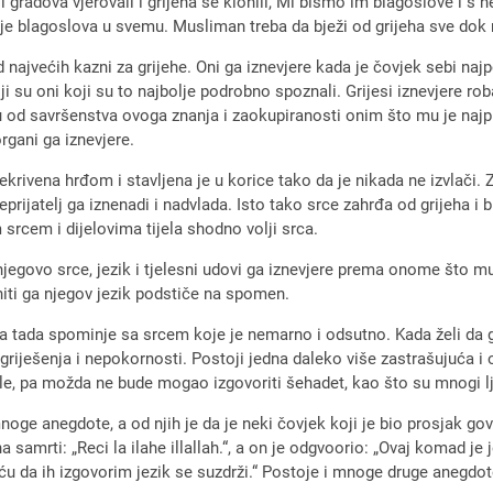
 gradova vjerovali i grijeha se klonili, Mi bismo im blagoslove i s neb
isanje blagoslova u svemu. Musliman treba da bježi od grijeha sve dok 
najvećih kazni za grijehe. Oni ga iznevjere kada je čovjek sebi najp
i su oni koji su to najbolje podrobno spoznali. Grijesi iznevjere rob
 od savršenstva ovoga znanja i zaokupiranosti onim što mu je najpr
organi ga iznevjere.
rivena hrđom i stavljena je u korice tako da je nikada ne izvlači. Zat
. Neprijatelj ga iznenadi i nadvlada. Isto tako srce zahrđa od grijeh
m srcem i dijelovima tijela shodno volji srca.
njegovo srce, jezik i tjelesni udovi ga iznevjere prema onome što m
niti ga njegov jezik podstiče na spomen.
ga tada spominje sa srcem koje je nemarno i odsutno. Kada želi da 
riješenja i nepokornosti. Postoji jedna daleko više zastrašujuća i op
elle, pa možda ne bude mogao izgovoriti šehadet, kao što su mnogi lju
 anegdote, a od njih je da je neki čovjek koji je bio prosjak govorio
samrti: „Reci la ilahe illallah.“, a on je odgvoorio: „Ovaj komad je 
 hoću da ih izgovorim jezik se suzdrži.“ Postoje i mnoge druge anegd