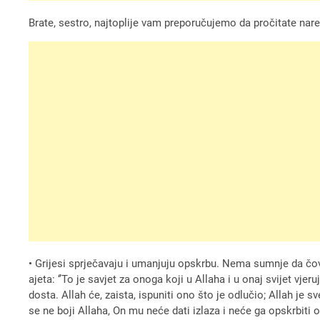
Brate, sestro, najtoplije vam preporučujemo da pročitate nared
• Grijesi sprječavaju i umanjuju opskrbu. Nema sumnje da čov
ajeta: ‘’To je savjet za onoga koji u Allaha i u onaj svijet vj
dosta. Allah će, zaista, ispuniti ono što je odlučio; Allah je
se ne boji Allaha, On mu neće dati izlaza i neće ga opskrbiti