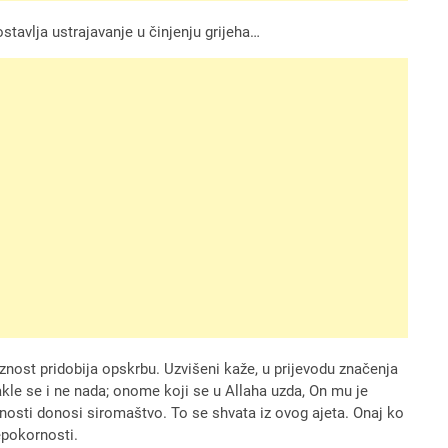
stavlja ustrajavanje u činjenju grijeha…
znost pridobija opskrbu. Uzvišeni kaže, u prijevodu značenja
odakle se i ne nada; onome koji se u Allaha uzda, On mu je
aznosti donosi siromaštvo. To se shvata iz ovog ajeta. Onaj ko
epokornosti.