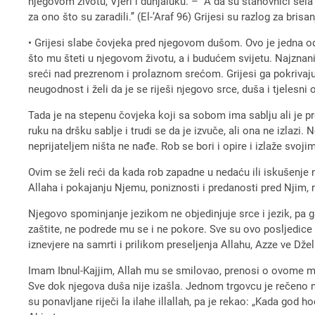
njegovom životu, Vjeri i dunjaluku. – ‘’A da su stanovnici sela i
za ono što su zaradili.’’ (El-’Araf 96) Grijesi su razlog za br
• Grijesi slabe čovjeka pred njegovom dušom. Ovo je jedna od 
što mu šteti u njegovom životu, a i budućem svijetu. Najznanij
sreći nad prezrenom i prolaznom srećom. Grijesi ga pokrivaju
neugodnost i želi da je se riješi njegovo srce, duša i tjelesni 
Tada je na stepenu čovjeka koji sa sobom ima sablju ali je prek
ruku na dršku sablje i trudi se da je izvuče, ali ona ne izlazi
neprijateljem ništa ne nađe. Rob se bori i opire i izlaže svoji
Ovim se želi reći da kada rob zapadne u nedaću ili iskušenje 
Allaha i pokajanju Njemu, poniznosti i predanosti pred Njim, 
Njegovo spominjanje jezikom ne objedinjuje srce i jezik, pa 
zaštite, ne podrede mu se i ne pokore. Sve su ovo posljedice g
iznevjere na samrti i prilikom preseljenja Allahu, Azze ve Dž
Imam Ibnul-Kajjim, Allah mu se smilovao, prenosi o ovome mnoge
Sve dok njegova duša nije izašla. Jednom trgovcu je rečeno na 
su ponavljane riječi la ilahe illallah, pa je rekao: „Kada god