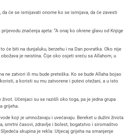
ti, da će se ismijavati onome ko se ismijava, da će zavesti
 prijevodu značenja ajeta: ‘’A onaj ko okrene glavu od Knjige
to će biti na dunjaluku, berzehu i na Dan povratka. Oko nije
obožava je neistina. Čije oko osjeti sreću sa Allahom, u
na ne zatvori ili mu bude preteška. Ko se bude Allaha bojao
risti, a koristi su mu zatvorene i putevi otežani, a u isto
 život. Učenjaci su se razišli oko toga, pa je jedna grupa
a grijeha.
vode koji je umnožavaju i uvećavaju. Bereket u dužini života
 smrtni časovi, zdravlje i bolest, bogatstvo i siromaštvo
 Sljedeća skupina je rekla: Utjecaj grijeha na smanjenje