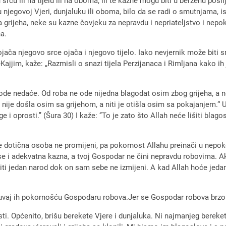
rcu ili na tijelu ili na oboma, ili te kazne mogu biti u berzehu poslij
jegovoj Vjeri, dunjaluku ili oboma, bilo da se radi o smutnjama, is
ja grijeha, neke su kazne čovjeku za nepravdu i nepriateljstvo i ne
na.
 ojača njegovo srce ojača i njegovo tijelo. Iako nevjernik može biti s
jjim, kaže: „Razmisli o snazi tijela Perzijanaca i Rimljana kako ih je
vode nedaće. Od roba ne ode nijedna blagodat osim zbog grijeha, a
a nije došla osim sa grijehom, a niti je otišla osim sa pokajanjem.“ 
ge i oprosti.’’ (Šura 30) I kaže: ‘’To je zato što Allah neće lišiti 
e dotična osoba ne promijeni, pa pokornost Allahu preinači u nepo
se i adekvatna kazna, a tvoj Gospodar ne čini nepravdu robovima.
iti jedan narod dok on sam sebe ne izmijeni. A kad Allah hoće jedan
. Čuvaj ih pokornošću Gospodaru robova.Jer se Gospodar robova brzo 
nosti. Općenito, brišu berekete Vjere i dunjaluka. Ni najmanjeg bere